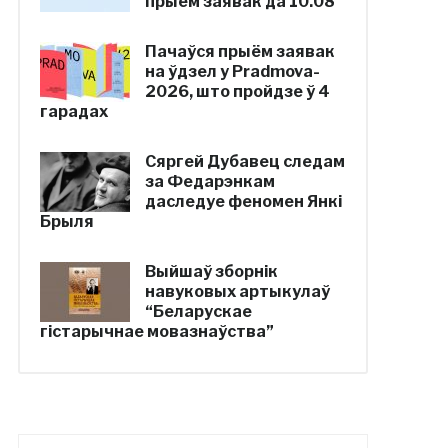
прыём заявак да 10.08
Пачаўся прыём заявак
на ўдзел у Pradmova-
2026, што пройдзе ў 4
гарадах
Сяргей Дубавец следам
за Федарэнкам
даследуе феномен Янкі
Брыля
Выйшаў зборнік
навуковых артыкулаў
“Беларускае
гістарычнае мовазнаўства”