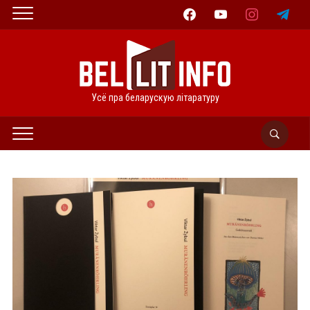
facebook
youtube
instagram
telegram
Усё пра беларускую літаратуру