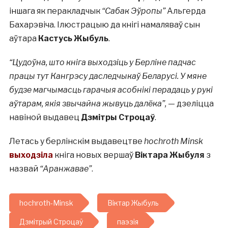
іншага як перакладчык
“Сабак Эўропы”
Альгерда
Бахарэвіча. Ілюстрацыю да кнігі намаляваў сын
аўтара
Кастусь Жыбуль
.
“Цудоўна, што кніга выходзіць у Берліне падчас
працы тут Кангрэсу даследчыкаў Беларусі. У мяне
будзе магчымасць гарачыя асобнікі перадаць у рукі
аўтарам, якія звычайна жывуць далёка”,
— дзеліцца
навіной выдавец
Дзмітры Строцаў
.
Летась у берлінскім выдавецтве
hochroth Minsk
выходзіла
кніга новых вершаў
Віктара Жыбуля
з
назвай
“Аранжавае”
.
hochroth-Minsk
Віктар Жыбуль
Дзмітрый Строцаў
паэзія