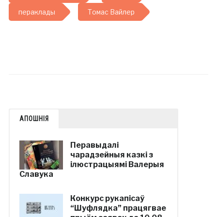
пераклады
Томас Вайлер
АПОШНІЯ
Перавыдалі
чарадзейныя казкі з
ілюстрацыямі Валерыя
Славука
Конкурс рукапісаў
“Шуфлядка” працягвае