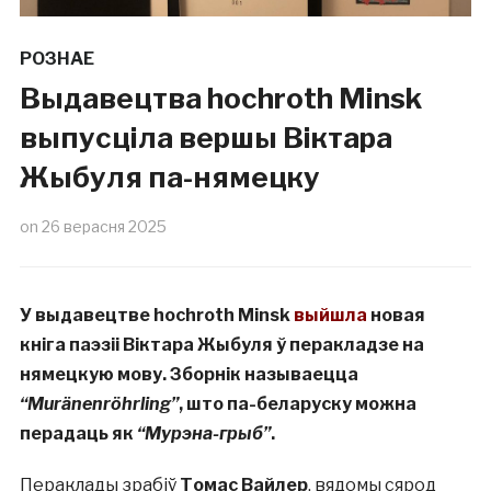
РОЗНАЕ
Выдавецтва hochroth Minsk
выпусціла вершы Віктара
Жыбуля па-нямецку
on
26 верасня 2025
У выдавецтве hochroth Minsk
выйшла
новая
кніга паэзіі Віктара Жыбуля ў перакладзе на
нямецкую мову. Зборнік называецца
“Muränenröhrling”
, што па-беларуску можна
перадаць як
“Мурэна-грыб”
.
Пераклады зрабіў
Томас Вайлер
, вядомы сярод