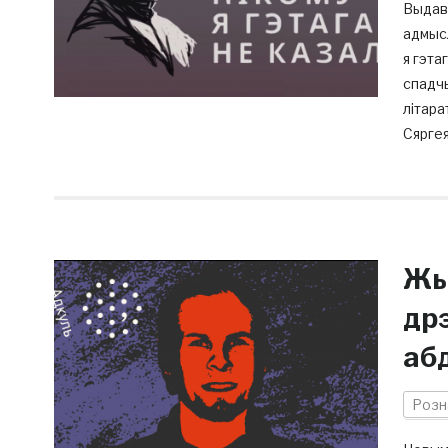
Выдав
адмысл
я гэта
спадчы
літара
Сяргея
Жы
дрэ
аб
Розн