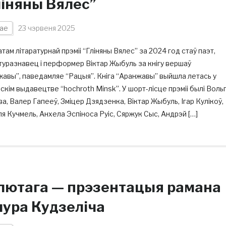
ліняны Вялес”
ае
23 чэрвеня 2025
там літаратурнай прэміі “Гліняны Вялес” за 2024 год стаў паэт,
туразнавец і перформер Віктар Жыбуль за кнігу вершаў
авы”, паведамляе “Рацыя”. Кніга “Аранжавы” выйшла летась у
скім выдавецтве “hochroth Minsk”. У шорт-лісце прэміі былі Воль
а, Валер Гапееў, Зміцер Дзядзенка, Віктар Жыбуль, Ігар Кулікоў,
я Кучмель, Анхела Эспіноса Руіс, Сяржук Сыс, Андрэй […]
 лютага — прэзентацыя рамана
мура Кудзеліча