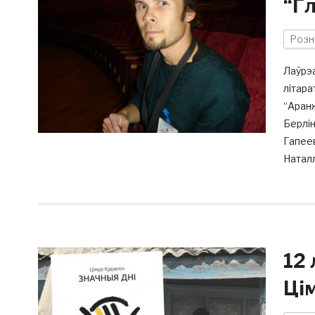
“Г
Розн
Лаўрэа
літара
“Аранж
Берлін
Гапеев
Наталл
12
Ці