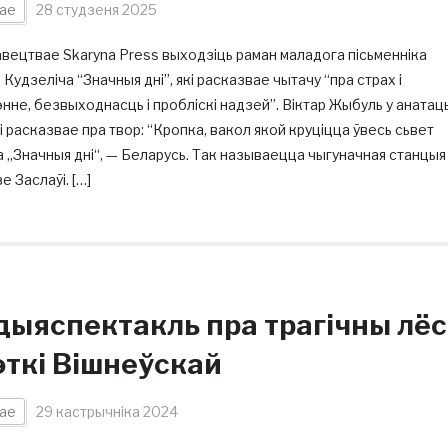
ае
28 студзеня 2025
вецтвае Skaryna Press выходзіць раман маладога пісьменніка
 Кудзеліча “Значныя дні”, які расказвае чытачу “пра страх і
нне, безвыходнасць і пробліскі надзей”. Віктар Жыбуль у анатац
гі расказвае пра твор: “Кропка, вакол якой круціцца ўвесь сьвет
 „Значныя дні“, — Беларусь. Так называецца чыгуначная станцыя
е Заслаўі. […]
дыяспектакль пра трагічны лёс
эткі Вішнеўскай
ае
29 кастрычніка 2024