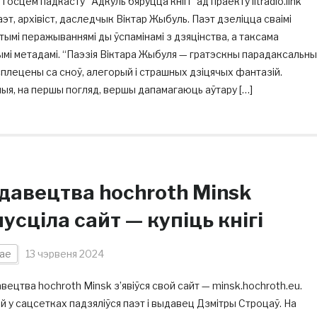
госцем падкасту “Адкуль бяруцца кнігі” ад праекту litradio.link
аэт, архівіст, даследчык Віктар Жыбуль. Паэт дзеліцца сваімі
тымі перажываннямі ды ўспамінамі з дзяцінства, а таксама
мі метадамі. “Паэзія Віктара Жыбуля — гратэскны парадаксальны
сплецены са сноў, алегорый і страшных дзіцячых фантазій.
ныя, на першы погляд, вершы дапамагаюць аўтару […]
давецтва hochroth Minsk
усціла сайт — купіць кнігі
ае
13 чэрвеня 2024
вецтва hochroth Minsk з’явіўся свой сайт — minsk.hochroth.eu.
й у сацсетках падзяліўся паэт і выдавец Дзмітры Строцаў. На