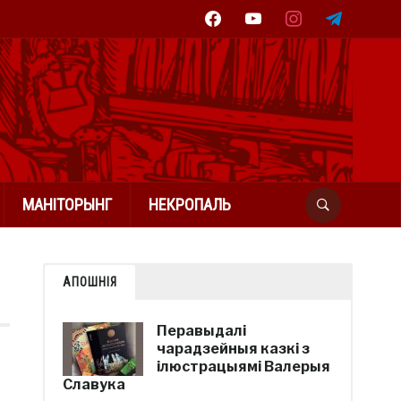
facebook
youtube
instagram
telegram
МАНІТОРЫНГ
НЕКРОПАЛЬ
АПОШНІЯ
Перавыдалі
чарадзейныя казкі з
ілюстрацыямі Валерыя
Славука