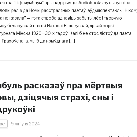
ецтва “Пфляўмбаўм” пры падтрымцы Audiobooks.by выпусціла
овы рэліз да Ночы расстраляных паэтаў: аўдыяспектакль “Ніком
га не казала” — гэта спроба аднавіць забыты лёс і творчую
ну беларускай паэткі Наталлі Вішнеўскай, яркай зоркі
турнага Мінска 1920—30-х гадоў. Калі б не стос лістоў да паэта
 Грахоўскага, мы б да крыўднага […]
буль расказаў пра мёртвыя
вы, дзіцячыя страхі, сны і
друкоўкі
ае
9 жніўня 2024