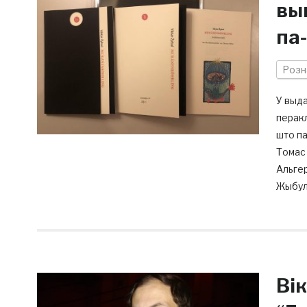
вы
па
Розн
У выда
перакл
што па
Томас 
Альгер
Жыбуль
Ві