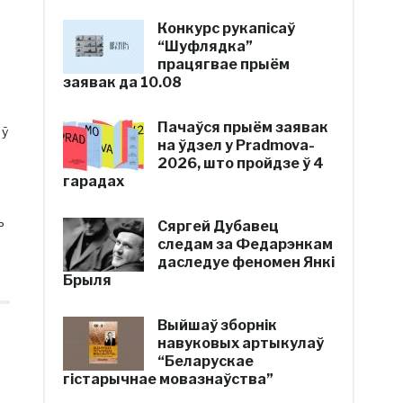
Конкурс рукапісаў
“Шуфлядка”
працягвае прыём
заявак да 10.08
Пачаўся прыём заявак
 ў
на ўдзел у Pradmova-
2026, што пройдзе ў 4
гарадах
ь
Сяргей Дубавец
следам за Федарэнкам
даследуе феномен Янкі
Брыля
Выйшаў зборнік
навуковых артыкулаў
“Беларускае
гістарычнае мовазнаўства”