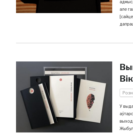
адмысл
але га
[сайце
дапрац
Вы
Ві
Розн
У выда
аўтарс
выходз
Жыбуль