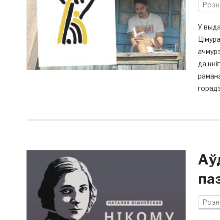
Розн
У выда
Цімура
ачмурэ
да кні
рамана
горадз
Аў
па
Розн