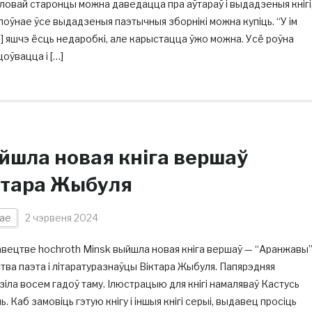
овай старонцы можна даведацца пра аўтараў і выдадзеныя кнігі
лоўнае ўсе выдадзеныя паэтычныя зборнікі можна купіць. “У ім
] яшчэ ёсць недаробкі, але карыстацца ўжо можна. Усё роўна
оўвацца і […]
йшла новая кніга вершаў
ктара Жыбуля
ае
2 чэрвеня 2024
вецтве hochroth Minsk выйшла новая кніга вершаў — “Аранжавы
тва паэта і літаратуразнаўцы Віктара Жыбуля. Папярэдняя
іла восем гадоў таму. Ілюстрацыю для кнігі намаляваў Кастусь
. Каб замовіць гэтую кнігу і іншыя кнігі серыі, выдавец просіць