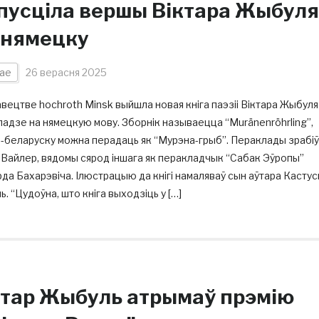
пусціла вершы Віктара Жыбуля
-нямецку
ае
26 верасня 2025
вецтве hochroth Minsk выйшла новая кніга паэзіі Віктара Жыбуля
адзе на нямецкую мову. Зборнік называецца “Muränenröhrling”,
-беларуску можна перадаць як “Мурэна-грыб”. Пераклады зрабіў
Вайлер, вядомы сярод іншага як перакладчык “Сабак Эўропы”
да Бахарэвіча. Ілюстрацыю да кнігі намаляваў сын аўтара Кастус
. “Цудоўна, што кніга выходзіць у […]
ктар Жыбуль атрымаў прэмію