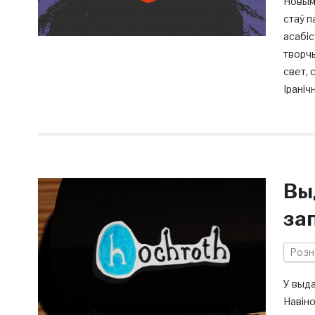
Новым 
стаў п
асабіс
творчы
свет, 
Іраніч
Вы
зап
Розн
У выда
Навіно