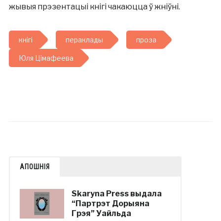
жывыя прэзентацыі кнігі чакаюцца ў жніўні.
кнігі
пераклады
проза
Юля Цімафеева
АПОШНІЯ
Skaryna Press выдала
“Партрэт Дорыяна
Грэя” Уайльда