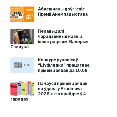
Абвешчаны доўгі спіс
Прэміі Анемпадыстава
Перавыдалі
чарадзейныя казкі з
ілюстрацыямі Валерыя
Славука
Конкурс рукапісаў
“Шуфлядка” працягвае
прыём заявак да 10.08
Пачаўся прыём заявак
на ўдзел у Pradmova-
2026, што пройдзе ў 4
гарадах