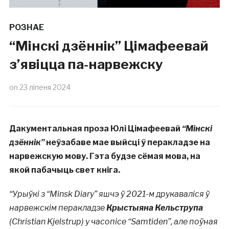
РОЗНАЕ
“Мінскі дзённік” Цімафеевай
з’явіцца па-нарвежску
on
23 ліпеня 2024
Дакументальная проза Юлі Цімафеевай
“Мінскі
дзённік”
неўзабаве мае выйсці ў перакладзе на
нарвежскую мову. Гэта будзе сёмая мова, на
якой пабачыць свет кніга.
“Урыўкі з “Minsk Diary” яшчэ ў 2021-м друкаваліся ў
нарвежскім перакладзе
Крыстыяна Кельструпа
(Christian Kjelstrup) у часопісе “Samtiden”, але поўная