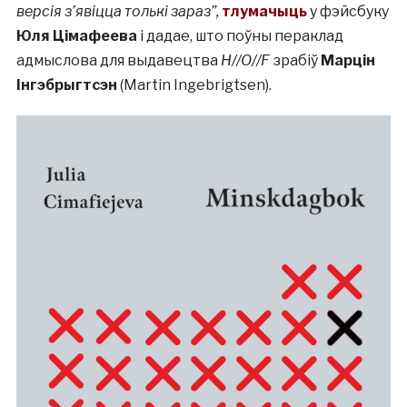
версія з’явіцца толькі зараз”,
тлумачыць
у фэйсбуку
Юля Цімафеева
і дадае, што поўны пераклад
адмыслова для выдавецтва
H//O//F
зрабіў
Марцін
Інгэбрыгтсэн
(Martin Ingebrigtsen).