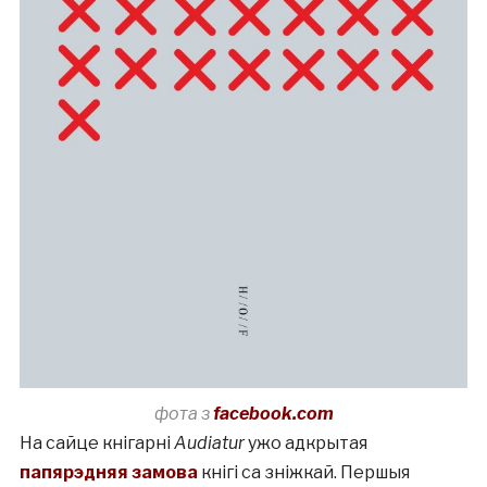
фота з
facebook.com
На сайце кнігарні
Audiatur
ужо адкрытая
папярэдняя замова
кнігі са зніжкай. Першыя