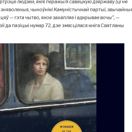
трэце людзей, якія перажылі савецкую дзяржаву (ці не
зняволеныя, чыноўнікі Камуністычнай партыі, звычайны
цяў — гэта чытво, якое захапляе і адкрывае вочы”,
—
і да пазіцыі нумар 72, дзе змясцілася кніга Святланы