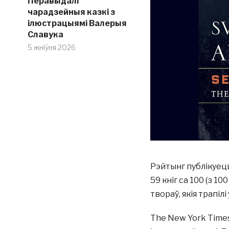
Перавыдалі
чарадзейныя казкі з
ілюстрацыямі Валерыя
Славука
5 жніўня 2026
Рэйтынг публікуецц
59 кніг са 100 (з 1
твораў, якія трапілі
The New York Time