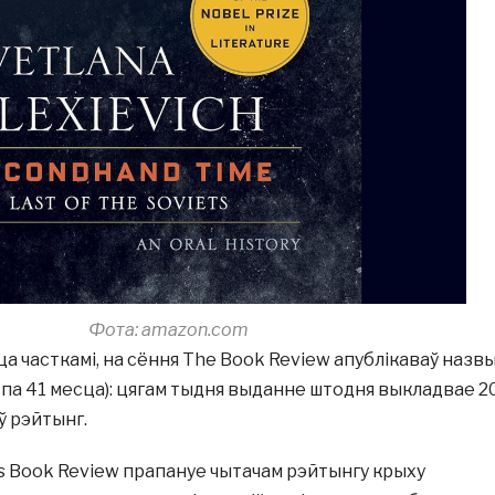
Фота: amazon.com
а часткамі, на сёння The Book Review апублікаваў назв
00 па 41 месца): цягам тыдня выданне штодня выкладвае 2
 ў рэйтынг.
s Book Review прапануе чытачам рэйтынгу крыху