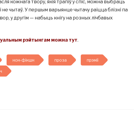
сля кожнага твору, якія трапіў у спіс, можна выбраць
ці не чытаў. У першым варыянце чытачу раіцца блізкі па
вор, у другім — набыць кнігу на розных лічбавых
туальным рэйтынгам можна тут
.
нон-фікшн
проза
прэміі
ч