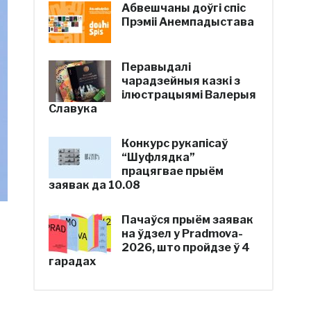
Абвешчаны доўгі спіс
Прэміі Анемпадыстава
Перавыдалі
чарадзейныя казкі з
ілюстрацыямі Валерыя
Славука
Конкурс рукапісаў
“Шуфлядка”
працягвае прыём
заявак да 10.08
Пачаўся прыём заявак
на ўдзел у Pradmova-
2026, што пройдзе ў 4
гарадах