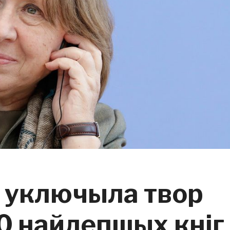
s уключыла твор
00 найлепшых кніг