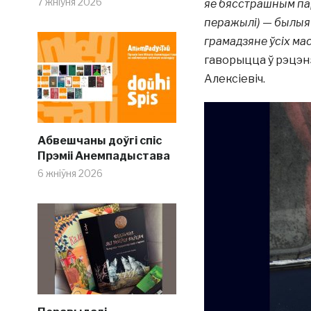
7 жніўня 2026
яе бясстрашным пар
перажылі) — былыя 
грамадзяне ўсіх мас
гаворыцца ў рэцэнзі
Алексіевіч.
Абвешчаны доўгі спіс
Прэміі Анемпадыстава
6 жніўня 2026