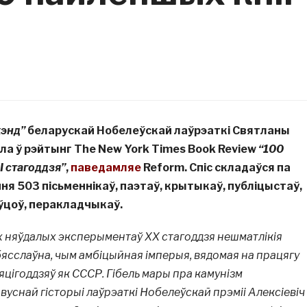
хэнд”
беларускай Нобелеўскай лаўрэаткі Святланы
іла ў рэйтынг The New York Times Book Review
“100
І стагоддзя”
,
паведамляе
Reform. Спіс складаўся па
ня 503 пісьменнікаў, паэтаў, крытыкаў, публіцыстаў,
ўцоў, перакладчыкаў.
х няўдалых эксперыментаў XX стагоддзя нешматлікія
ясслаўна, чым амбіцыйная імперыя, вядомая на працягу
яцігоддзяў як СССР. Гібель мары пра камунізм
уснай гісторыі лаўрэаткі Нобелеўскай прэміі Алексіевіч 