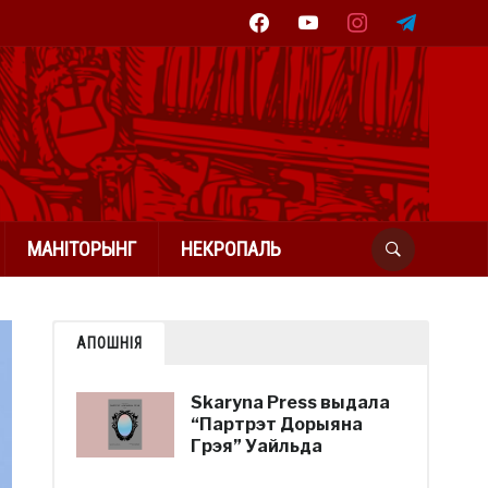
facebook
youtube
instagram
telegram
МАНІТОРЫНГ
НЕКРОПАЛЬ
АПОШНІЯ
Skaryna Press выдала
“Партрэт Дорыяна
Грэя” Уайльда