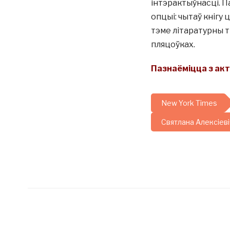
інтэрактыўнасці. Па
опцыі: чытаў кнігу 
тэме літаратурны т
пляцоўках.
Пазнаёміцца з ак
New York Times
Святлана Алексіеві