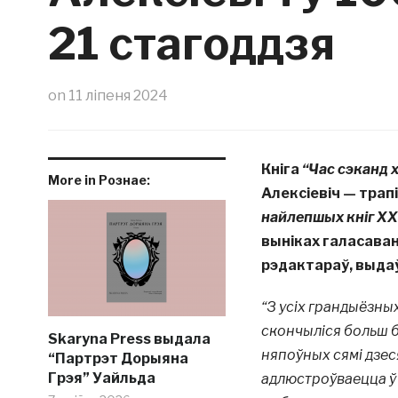
21 стагоддзя
on
11 ліпеня 2024
Кніга
“Час сэканд 
More in Рознае:
Алексіевіч — трап
найлепшых кніг ХХ
выніках галасаван
рэдактараў, выда
“З усіх грандыёзны
скончыліся больш б
Skaryna Press выдала
няпоўных сямі дзес
“Партрэт Дорыяна
Грэя” Уайльда
адлюстроўваецца ў в