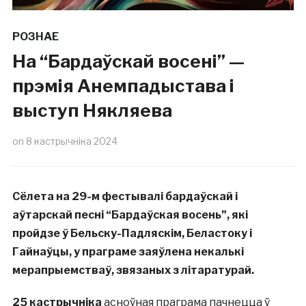
РОЗНАЕ
На “Бардаўскай восені” —
прэмія Анемпадыстава і
выступ Някляева
on
8 кастрычніка 2024
Сёлета на 29-м фестывалі бардаўскай і
аўтарскай песні “Бардаўская восень”, які
пройдзе ў Бельску-Падляскім, Беластоку і
Гайнаўцы, у праграме заяўлена некалькі
мерапрыемстваў, звязаных з літаратурай.
25 кастрычніка
асноўная праграма пачнецца ў