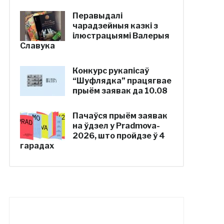
Перавыдалі
чарадзейныя казкі з
ілюстрацыямі Валерыя
Славука
Конкурс рукапісаў
“Шуфлядка” працягвае
прыём заявак да 10.08
Пачаўся прыём заявак
на ўдзел у Pradmova-
2026, што пройдзе ў 4
гарадах