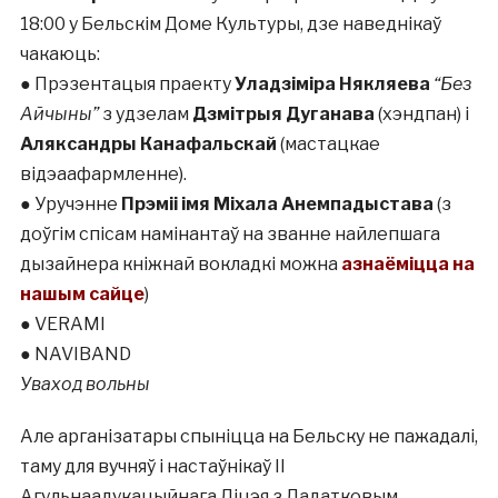
18:00 у Бельскім Доме Культуры, дзе наведнікаў
чакаюць:
● Прэзентацыя праекту
Уладзіміра Някляева
“Без
Айчыны”
з удзелам
Дзмітрыя Дуганава
(хэндпан) і
Аляксандры Канафальскай
(мастацкае
відэаафармленне).
● Уручэнне
Прэміі імя Міхала Анемпадыстава
(з
доўгім спісам намінантаў на званне найлепшага
дызайнера кніжнай вокладкі можна
азнаёміцца на
нашым сайце
)
● VERAMI
● NAVIBAND
Уваход вольны
Але арганізатары спыніцца на Бельску не пажадалі,
таму для вучняў і настаўнікаў II
Агульнаадукацыйнага Ліцэя з Дадатковым