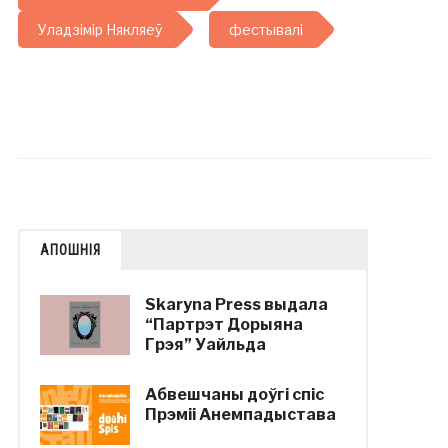
Уладзімір Някляеў
фестывалі
АПОШНІЯ
Skaryna Press выдала
“Партрэт Дорыяна
Грэя” Уайльда
Абвешчаны доўгі спіс
Прэміі Анемпадыстава