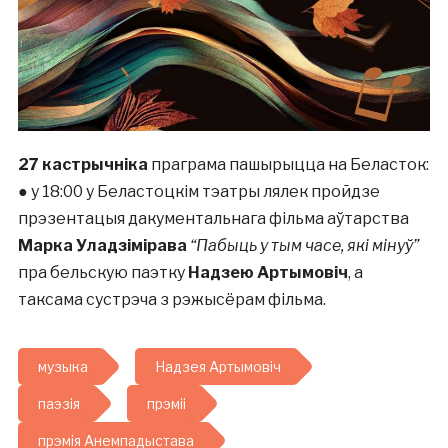
27 кастрычніка
праграма пашырыцца на Беласток:
● у 18:00 у Беластоцкім тэатры лялек пройдзе
прэзентацыя дакументальнага фільма аўтарства
Марка Уладзімірава
“Пабыць у тым часе, які мінуў”
пра бельскую паэтку
Надзею Артымовіч
, а
таксама сустрэча з рэжысёрам фільма.
музыка
Надзея Артымовіч
паэзія
прэміі
прэмія Анемпадыстава