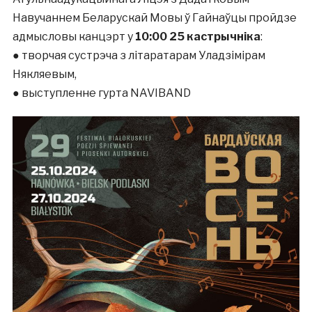
Навучаннем Беларускай Мовы ў Гайнаўцы пройдзе
адмысловы канцэрт у
10:00 25 кастрычніка
:
● творчая сустрэча з літаратарам Уладзімірам
Някляевым,
● выступленне гурта NAVIBAND