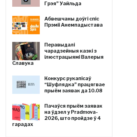
Грэя” Уайльда
Абвешчаны доўгі спіс
Прэміі Анемпадыстава
Перавыдалі
чарадзейныя казкі з
ілюстрацыямі Валерыя
Славука
Конкурс рукапісаў
“Шуфлядка” працягвае
прыём заявак да 10.08
Пачаўся прыём заявак
на ўдзел у Pradmova-
2026, што пройдзе ў 4
гарадах