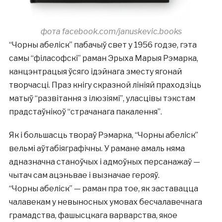
фота facebook.com/januskevic.books
“Чорны абеліск” пабачыў свет у 1956 годзе, гэта
самы “філасофскі” раман Эрыха Марыя Рэмарка,
канцэнтрацыя ўсяго ідэйнага зместу ягонай
творчасці. Праз кнігу скразной лініяй праходзіць
матыў “развітання з ілюзіямі”, уласцівы тэкстам
прадстаўнікоў “страчанага пакалення”.
Як і большасць твораў Рэмарка, “Чорны абеліск”
вельмі аўтабіяграфічны. У рамане амаль няма
адназначна станоўчых і адмоўных персанажаў —
чытач сам ацэньвае і вызначае герояў.
“Чорны абеліск” — раман пра тое, як заставацца
чалавекам у невыносных умовах бесчалавечнага
грамадства, фашысцкага варварства, якое