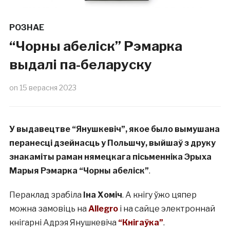
РОЗНАЕ
“Чорны абеліск” Рэмарка
выдалі па-беларуску
on
15 верасня 2023
У выдавецтве “Янушкевіч”, якое было вымушана
перанесці дзейнасць у Польшчу, выйшаў з друку
знакаміты раман нямецкага пісьменніка Эрыха
Марыя Рэмарка “Чорны абеліск”
.
Пераклад зрабіла
Іна Хоміч
. А кнігу ўжо цяпер
можна замовіць на
Allegro
і на сайце электроннай
кнігарні Адрэя Янушкевіча
“Кнігаўка”
.