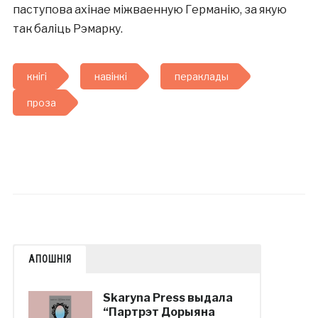
паступова ахінае міжваенную Германію, за якую
так баліць Рэмарку.
кнігі
навінкі
пераклады
проза
АПОШНІЯ
Skaryna Press выдала
“Партрэт Дорыяна