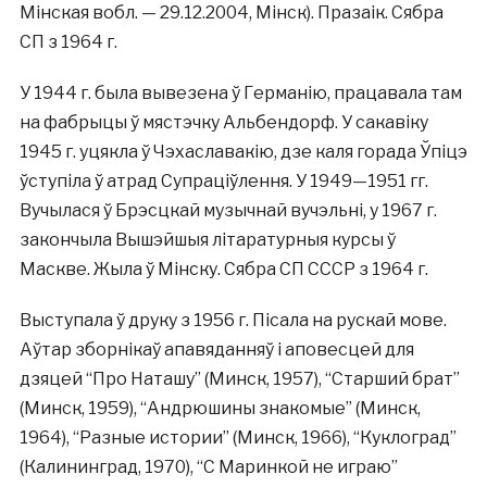
Мінская вобл. — 29.12.2004, Мінск). Празаік. Сябра
СП з 1964 г.
У 1944 г. была вывезена ў Германію, працавала там
на фабрыцы ў мястэчку Альбендорф. У сакавіку
1945 г. уцякла ў Чэхаславакію, дзе каля горада Ўпіцэ
ўступіла ў атрад Супраціўлення. У 1949—1951 гг.
Вучылася ў Брэсцкай музычнай вучэльні, у 1967 г.
закончыла Вышэйшыя літаратурныя курсы ў
Маскве. Жыла ў Мінску. Сябра СП СССР з 1964 г.
Выступала ў друку з 1956 г. Пісала на рускай мове.
Аўтар зборнікаў апавяданняў і аповесцей для
дзяцей “Про Наташу” (Минск, 1957), “Старший брат”
(Минск, 1959), “Андрюшины знакомые” (Минск,
1964), “Разные истории” (Минск, 1966), “Куклоград”
(Калининград, 1970), “С Маринкой не играю”