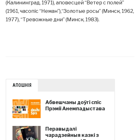
(Калининград, 1971), аповесцей “Ветер с полей”
(1961, часопіс “Неман”),“Золотые росы” (Минск, 1962,
1977), “Тревожные дни” (Минск, 1983).
АПОШНІЯ
Абвешчаны доўгі спіс
Прэміі Анемпадыстава
Перавыдалі
чарадзейныя казкі з