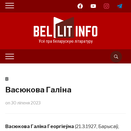
facebook
youtube
instagram
telegram
Усё пра беларускую літаратуру
В
Васюкова Галіна
on
30 ліпеня 2023
Васюкова Галіна Георгіеўна
(21.3.1927, Барысаў,