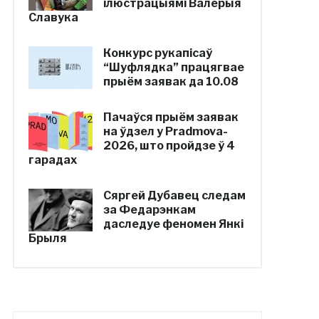
ілюстрацыямі Валерыя
Славука
Конкурс рукапісаў
“Шуфлядка” працягвае
прыём заявак да 10.08
Пачаўся прыём заявак
на ўдзел у Pradmova-
2026, што пройдзе ў 4
гарадах
Сяргей Дубавец следам
за Федарэнкам
даследуе феномен Янкі
Брыля