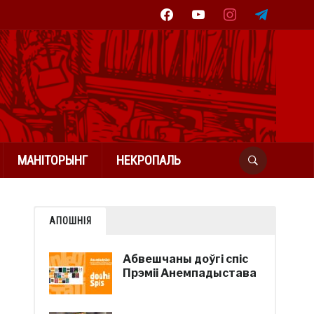
facebook
youtube
instagram
telegram
МАНІТОРЫНГ
НЕКРОПАЛЬ
АПОШНІЯ
Абвешчаны доўгі спіс
Прэміі Анемпадыстава