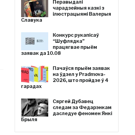
Перавыдалі
чарадзейныя казкі з
ілюстрацыямі Валерыя
Славука
Конкурс рукапісаў
“Шуфлядка”
працягвае прыём
заявак да 10.08
Пачаўся прыём заявак
на ўдзел у Pradmova-
2026, што пройдзе ў 4
гарадах
Сяргей Дубавец
следам за Федарэнкам
даследуе феномен Янкі
Брыля