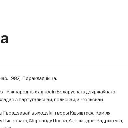
та
нар. 1982). Перакладчыца.
эт міжнародных адносін Беларускага дзяржаўнага
кладае з партугальскай, польскай, ангельскай.
ы Гвоздзевай выходзілі творы Кшыштафа Каміля
ея Пясецкага, Фэрнанду Пэсоа, Алешандры Радрыгеша,