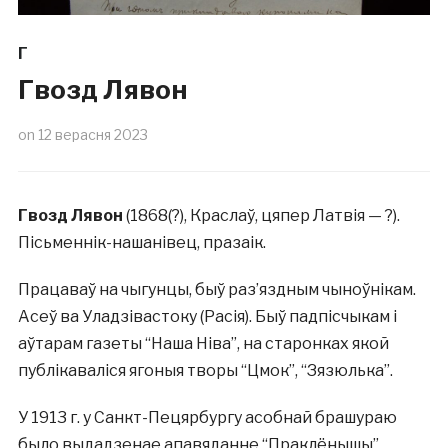
Г
Гвозд Лявон
on
12 верасня 2023
Гвозд Лявон
(1868(?), Краслаў, цяпер Латвія — ?).
Пісьменнік-нашанівец, празаік.
Працаваў на чыгунцы, быў раз’яздным чыноўнікам.
Асеў ва Уладзівастоку (Расія). Быў падпісчыкам і
аўтарам газеты “Наша Ніва”, на старонках якой
публікаваліся ягоныя творы “Цмок”, “Зязюлька”.
У 1913 г. у Санкт-Пецярбургу асобнай брашураю
было выдадзенае апавяданне “Праклёнышы”.