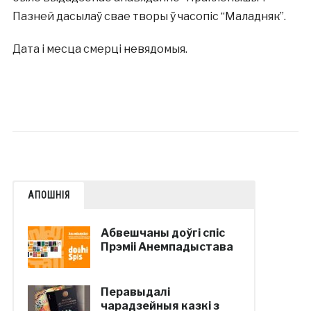
Пазней дасылаў свае творы ў часопіс “Маладняк”.
Дата і месца смерці невядомыя.
АПОШНІЯ
Абвешчаны доўгі спіс
Прэміі Анемпадыстава
Перавыдалі
чарадзейныя казкі з