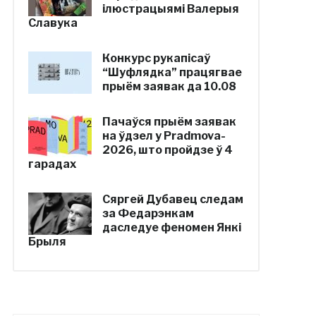
ілюстрацыямі Валерыя
Славука
Конкурс рукапісаў
“Шуфлядка” працягвае
прыём заявак да 10.08
Пачаўся прыём заявак
на ўдзел у Pradmova-
2026, што пройдзе ў 4
гарадах
Сяргей Дубавец следам
за Федарэнкам
даследуе феномен Янкі
Брыля