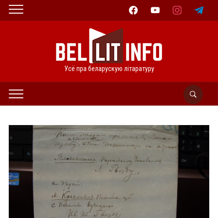
facebook
youtube
instagram
telegram
Усё пра беларускую літаратуру