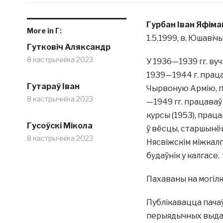
Гурбан Іван Яфіма
More in Г:
1.5.1999, в. Юшавічы
Гутковіч Аляксандр
8 кастрычніка 2023
У 1936—1939 гг. ву
1939—1944 г. праца
Гутараў Іван
Чырвоную Армію, по
8 кастрычніка 2023
—1949 гг. працава
курсы (1953), прац
Гусоўскі Мікола
ў вёсцы, старшынёй
8 кастрычніка 2023
Нясвіжскім міжкалга
будаўнік у калгасе.
Пахаваны на могілк
Публікавацца пачаў 
перыядычных выдання