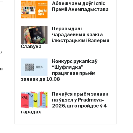
Абвешчаны доўгі спіс
Прэміі Анемпадыстава
Перавыдалі
чарадзейныя казкі з
ілюстрацыямі Валерыя
Славука
47
Конкурс рукапісаў
“Шуфлядка”
мы
працягвае прыём
заявак да 10.08
Пачаўся прыём заявак
на ўдзел у Pradmova-
2026, што пройдзе ў 4
гарадах