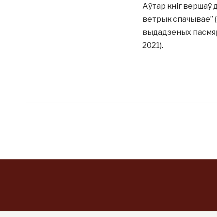
Аўтар кніг вершаў д
ветрык спачывае” (М
выдадзеных пасмяро
2021).