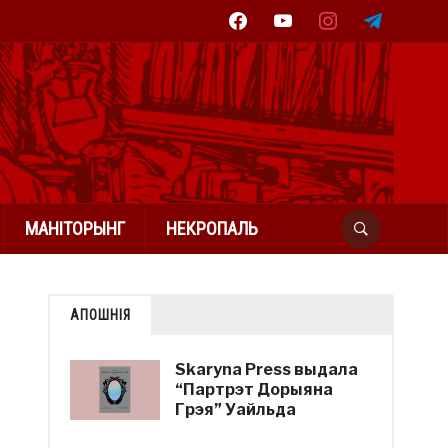
facebook
youtube
instagram
telegram
МАНІТОРЫНГ
НЕКРОПАЛЬ
АПОШНІЯ
Skaryna Press выдала
“Партрэт Дорыяна
Грэя” Уайльда