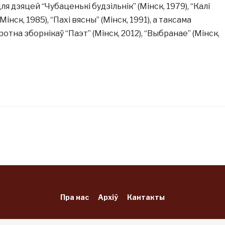
ля дзяцей “Чубаценькі будзільнік” (Мінск, 1979), “Калі
інск, 1985), “Пахі вясны” (Мінск, 1991), а таксама
тна зборнікаў “Паэт” (Мінск, 2012), “Выбранае” (Мінск,
Пра нас
Архіў
Кантакты