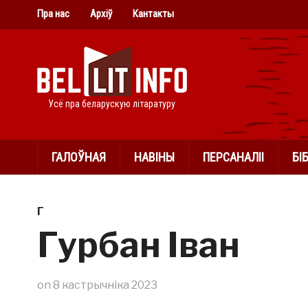
Пра нас
Архіў
Кантакты
Усё пра беларускую літаратуру
ГАЛОЎНАЯ
НАВІНЫ
ПЕРСАНАЛІІ
БІ
Г
Гурбан Іван
on
8 кастрычніка 2023