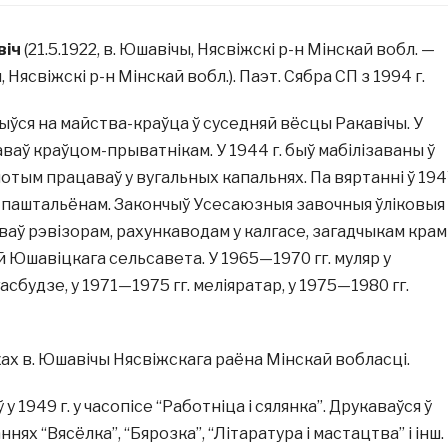
віч
(21.5.1922, в. Юшавічы, Нясвіжскі р-н Мінскай вобл. —
, Нясвіжскі р-н Мінскай вобл.). Паэт. Сябра СП з 1994 г.
чыўся на майства-краўца ў суседняй вёсцы Ракавічы. У
ваў краўцом-прыватнікам. У 1944 г. быў мабілізаваны ў
тым працаваў у вугальных капальнях. Па вяртанні ў 19
ў паштальёнам. Закончыў Усесаюзныя завочныя ўліковыя
аваў рэвізорам, рахункаводам у калгасе, загадчыкам кра
 Юшавіцкага сельсавета. У 1965—1970 гг. муляр у
сбудзе, у 1971—1975 гг. меліяратар, у 1975—1980 гг.
ах в. Юшавічы Нясвіжскага раёна Мінскай вобласці.
у 1949 г. у часопісе “Работніца і сялянка”. Друкаваўся ў
х “Вясёлка”, “Бярозка”, “Літаратура і мастацтва” і інш.