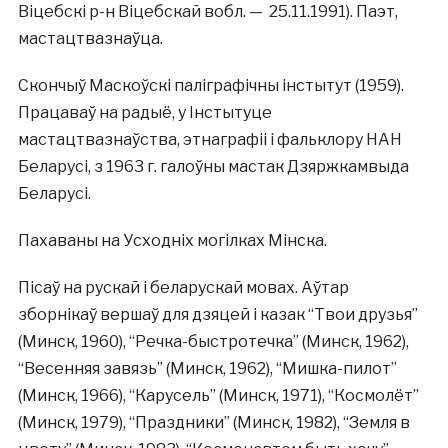
Віцебскі р-н Віцебскай вобл. — 25.11.1991). Паэт,
мастацтвазнаўца.
Скончыў Маскоўскі паліграфічны інстытут (1959).
Працаваў на радыё, у Інстытуце
мастацтвазнаўства, этнаграфіі i фальклору НАН
Беларусі, з 1963 г. галоўны мастак Дзяржкамвыда
Беларусі.
Пахаваны на Усходніх могілках Мінска.
Пісаў на рускай i беларускай мовах. Аўтар
зборнікаў вершаў для дзяцей i казак “Твои друзья”
(Минск, 1960), “Речка-быстротечка” (Минск, 1962),
“Весенняя завязь” (Минск, 1962), “Мишка-пилот”
(Минск, 1966), “Карусель” (Минск, 1971), “Космолёт”
(Минск, 1979), “Праздники” (Минск, 1982), “Земля в