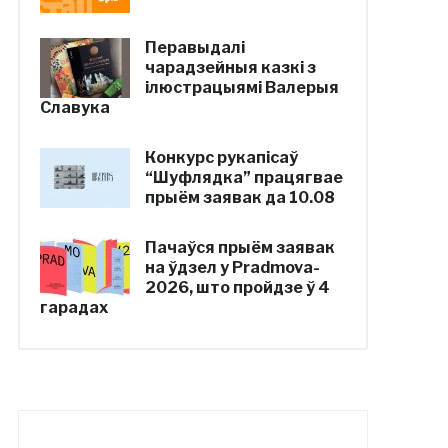
Перавыдалі
чарадзейныя казкі з
ілюстрацыямі Валерыя
Славука
Конкурс рукапісаў
“Шуфлядка” працягвае
прыём заявак да 10.08
Пачаўся прыём заявак
на ўдзел у Pradmova-
2026, што пройдзе ў 4
гарадах