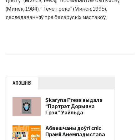
цвету” (Минск, 1983), “Космонавтом быть хочу”
(Минск, 1984), “Течет река” (Минск, 1995),
даследаванняў пра беларускіх мастакоў.
АПОШНІЯ
Skaryna Press выдала
“Партрэт Дорыяна
Грэя” Уайльда
Абвешчаны доўгі спіс
Прэміі Анемпадыстава