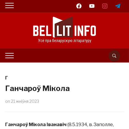
facebook
youtube
instagram
telegram
Усё пра беларускую літаратуру
Г
Ганчароў Мікола
on
21 жніўня 2023
Ганчароў Мікола Іванавіч
(8.5.1934, в. Заполле,