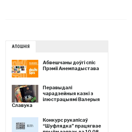
АПОШНІЯ
Абвешчаны доўгі спіс
Прэміі Анемпадыстава
Перавыдалі
чарадзейныя казкі з
ілюстрацыямі Валерыя
Славука
Конкурс рукапісаў
“Шуфлядка” працягвае
прыём заявак да 10.08