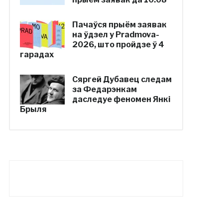
Пачаўся прыём заявак
на ўдзел у Pradmova-
2026, што пройдзе ў 4
гарадах
Сяргей Дубавец следам
за Федарэнкам
даследуе феномен Янкі
Брыля