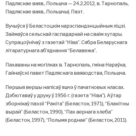
Падляскае ваяв., Польшча — 24.2.2012, в. Тарнопаль,
Падляскае ваяв., Польшчы). Паэт.
Вучыўся ў Беластоцкім карэспандэнцыйным ліцэі.
Займаўся сельскай гаспадаркай на сваім хутары.
Супрацоўнічаў з газетай “Ніва”. Сябра Беларускага
літаратурнага аб’яднання “Белавежа”.
Пахаваны на могілках в. Тарнопаль, гміна Нараўка,
Гайнаўскі павет Падляскага ваяводства, Польшча.
Першыя вершы напісаў яшчэ ў пачатковых класах.
Дэбютаваў у друку ў 1956 г. (газета “Ніва”). Аўтар
зборнікаў паэзіі “Ракіта” (Беласток, 1971), “Блакітны
вырай” (Беласток, 1990), “Пах аернага хлеба”
(Беласток, 1997), “Полымя роднае” (Беласток, 2011).