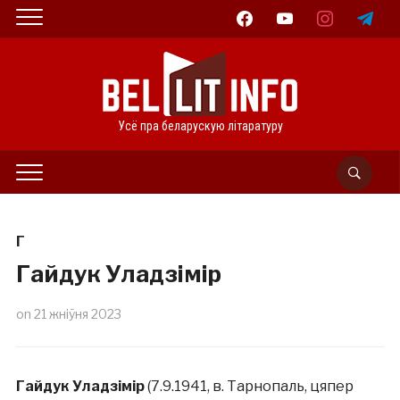
facebook
youtube
instagram
telegram
Усё пра беларускую літаратуру
Г
Гайдук Уладзімір
on
21 жніўня 2023
Гайдук Уладзімір
(7.9.1941, в. Тарнопаль, цяпер