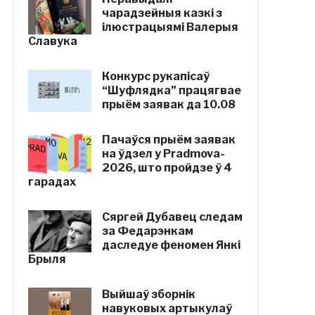
чарадзейныя казкі з
ілюстрацыямі Валерыя
Славука
Конкурс рукапісаў
“Шуфлядка” працягвае
прыём заявак да 10.08
Пачаўся прыём заявак
на ўдзел у Pradmova-
2026, што пройдзе ў 4
гарадах
Сяргей Дубавец следам
за Федарэнкам
даследуе феномен Янкі
Брыля
Выйшаў зборнік
навуковых артыкулаў