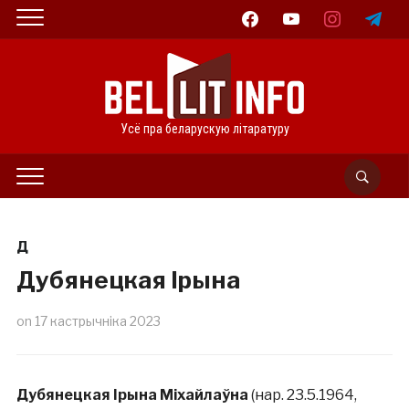
facebook
youtube
instagram
telegram
Усё пра беларускую літаратуру
Д
Дубянецкая Ірына
on
17 кастрычніка 2023
Дубянецкая Ірына Міхайлаўна
(нар. 23.5.1964,