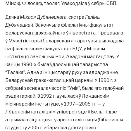
Мінск). Філосаф, тэолаг. Уваходзіла ў сябры СБП.
Дачка
Міхася Дубянецкага
, сястра
Галіны
Дубянецкай
. Закончыла філалагічны факультэт
Беларускага дзяржаўнага ўніверсітэта. Працавала
ў Музеі гісторыі беларускай літаратуры, выкладала
на філалагічным факультэце БДУ, у Мінскім
інстытуце замежных мой, Акадэміі мастацтваў. У
канцы 1980-х была ўдзельніцай таварыства
“Талака”. Адна з ініцыятараў руху за адраджэнне
Беларускай грэка-каталіцкай царквы. У 1990 г. з
сябрамі заснавала часопіс “Унія”, была яго галоўнай
рэдактаркай. З 1992 г. вучылася ў Лонданскім
місіянерскім інстытуце, у 1997—2005 гг. — у
Лёвенскім каталіцкім універсітэце ў Бельгіі, дзе
атрымала ліцэнцыят у арыенталістыцы (біблейскія
студыі) і ў 2005 г. абараніла доктарскую