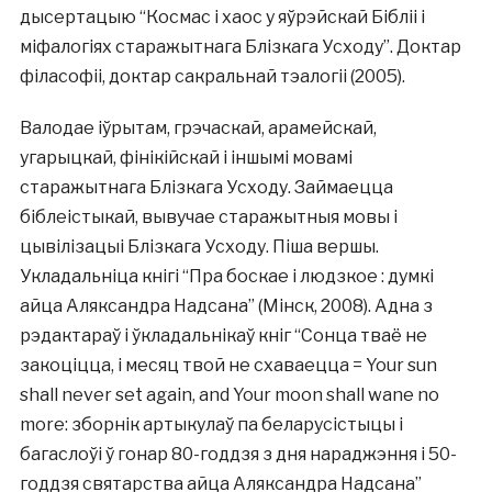
дысертацыю “Космас і хаос у яўрэйскай Бібліі і
міфалогіях старажытнага Блізкага Усходу”. Доктар
філасофіі, доктар сакральнай тэалогіі (2005).
Валодае іўрытам, грэчаскай, арамейскай,
угарыцкай, фінікійскай і іншымі мовамі
старажытнага Блізкага Усходу. Займаецца
біблеістыкай, вывучае старажытныя мовы і
цывілізацыі Блізкага Усходу. Піша вершы.
Укладальніца кнігі “Пра боскае і людзкое : думкі
айца Аляксандра Надсана” (Мінск, 2008). Адна з
рэдактараў і ўкладальнікаў кніг “Сонца тваё не
закоціцца, і месяц твой не схаваецца = Your sun
shall never set again, and Your moon shall wane no
more: зборнік артыкулаў па беларусістыцы і
багаслоўі ў гонар 80-годдзя з дня нараджэння і 50-
годдзя святарства айца Аляксандра Надсана”