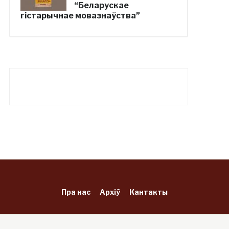
“Беларускае
гістарычнае мовазнаўства”
Пра нас
Архіў
Кантакты