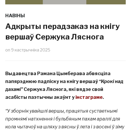
НАВІНЫ
Адкрыты перадзаказ на кнігу
вершаў Сержука Ляснога
on
9 кастрычніка 2025
Выдавецтва Рамана Цымберава абвясціла
папярэднюю падпіску на кнігу вершаў
“Крокі над
дахамі”
Сержука Ляснога, які вядзе свой
асабісты паэтычны акаўнт у
інстаграме
.
“У зборнік увайшлі вершы, працятыя сустветнымі
промнямі натхнення і бульбяным пахам араллі для
кола чытачоў на шляху з вясны ў лета і з восені ў зіму