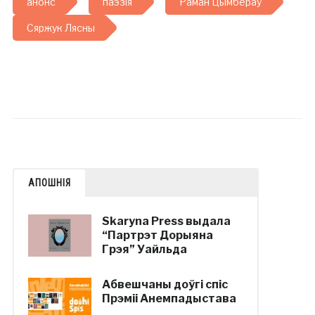
анонс
паэзія
Раман Цымбераў
Сяржук Лясны
АПОШНІЯ
Skaryna Press выдала
“Партрэт Дорыяна
Грэя” Уайльда
Абвешчаны доўгі спіс
Прэміі Анемпадыстава