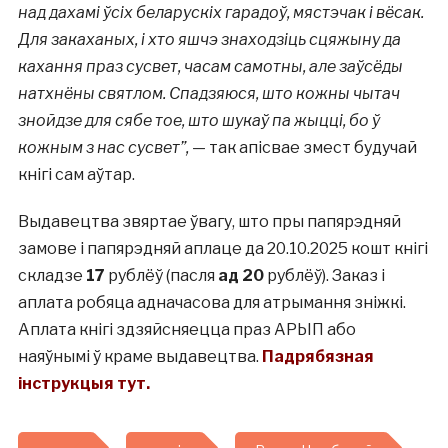
над дахамі ўсіх беларускіх гарадоў, мястэчак і вёсак.
Для закаханых, і хто яшчэ знаходзіць сцяжыну да
кахання праз сусвет, часам самотны, але заўсёды
натхнёны святлом. Спадзяюся, што кожны чытач
знойдзе для сябе тое, што шукаў па жыцці, бо ў
кожным з нас сусвет”,
— так апісвае змест будучай
кнігі сам аўтар.
Выдавецтва звяртае ўвагу, што пры папярэдняй
замове і папярэдняй аплаце да 20.10.2025 кошт кнігі
складзе
17
рублёў (пасля
ад 20
рублёў). Заказ і
аплата робяца адначасова для атрымання зніжкі.
Аплата кнігі здзяйсняецца праз АРЫП або
наяўнымі ў краме выдавецтва.
Падрябязная
інструкцыя тут.