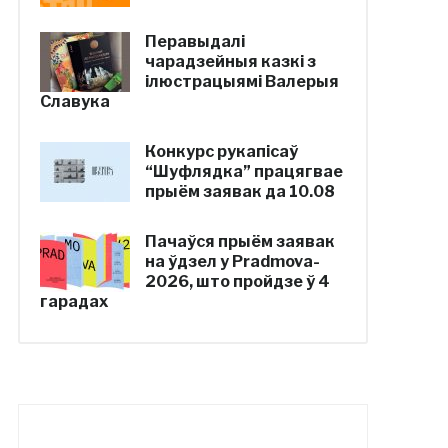
Перавыдалі
чарадзейныя казкі з
ілюстрацыямі Валерыя
Славука
Конкурс рукапісаў
“Шуфлядка” працягвае
прыём заявак да 10.08
Пачаўся прыём заявак
на ўдзел у Pradmova-
2026, што пройдзе ў 4
гарадах