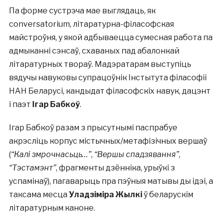
Па форме сустрэча мае выглядаць, як
conversatorium, літаратурна-філасофская
майстроўня, у якой адбываецца сумесная работа па
адмыканні сэнсаў, схаваных пад абалонкай
літаратурных твораў. Мадэратарам выступіць
вядучы навуковы супрацоўнік Інстытута філасофіі
НАН Беларусі, кандыдат філасофскіх навук, дацэнт
і паэт
Ігар Бабкоў
.
Ігар Бабкоў разам з прысутнымі паспрабуе
акрэсліць корпус містычных/метафізічных вершаў
(
“Калі змрочнасьць…”
,
“Вершы спадзявання”
,
“Тэстамэнт”
, фрагменты дзённіка, урыўкі з
успамінаў), пагаварыць пра пэўныя матывы ды ідэі, а
таксама месца
Уладзіміра Жылкі
ў беларускім
літаратурным каноне.