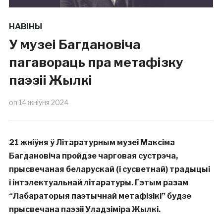
НАВІНЫ
У музеі Багдановіча
пагавораць пра метафізку
паэзіі Жылкі
on
14 жніўня 2024
21 жніўня ў Літаратурным музеі Максіма
Багдановіча пройдзе чарговая сустрэча,
прысвечаная беларускай (і сусветнай) традыцыі
і інтэлектуальнай літаратуры. Гэтым разам
“Лабараторыя паэтычнай метафізікі” будзе
прысвечана паэзіі Уладзіміра Жылкі.