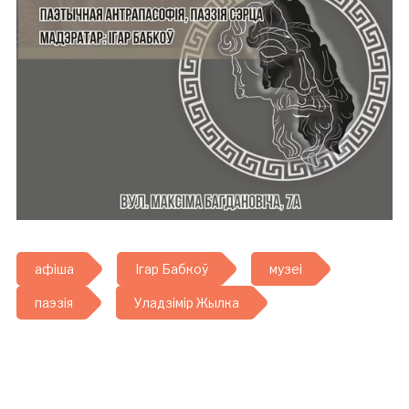
афіша
Ігар Бабкоў
музеі
паэзія
Уладзімір Жылка