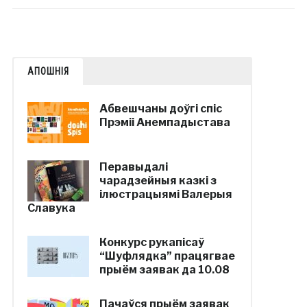
АПОШНІЯ
Абвешчаны доўгі спіс
Прэміі Анемпадыстава
Перавыдалі
чарадзейныя казкі з
ілюстрацыямі Валерыя
Славука
Конкурс рукапісаў
“Шуфлядка” працягвае
прыём заявак да 10.08
Пачаўся прыём заявак