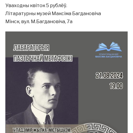
Уваходны квіток 5 рублёў.
Літаратурны музей Максіма Багдановіча
Мінск, вул. М.Багдановіча, 7а