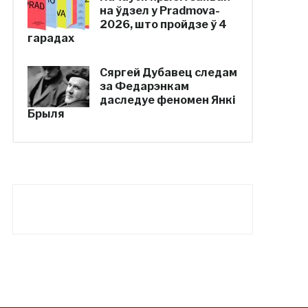
на ўдзел у Pradmova-
2026, што пройдзе ў 4
гарадах
Сяргей Дубавец следам
за Федарэнкам
даследуе феномен Янкі
Брыля