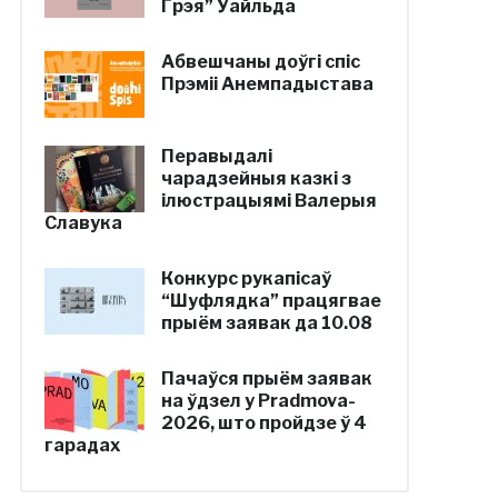
Грэя” Уайльда
Абвешчаны доўгі спіс
Прэміі Анемпадыстава
Перавыдалі
чарадзейныя казкі з
ілюстрацыямі Валерыя
Славука
Конкурс рукапісаў
“Шуфлядка” працягвае
прыём заявак да 10.08
Пачаўся прыём заявак
на ўдзел у Pradmova-
2026, што пройдзе ў 4
гарадах