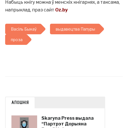
Набыць кнігу можна ў менскіх кнігарнях, а таксама,
напрыклад, праз сайт
Oz.by
Васіль Быкаў
выдавецтва Папуры
проза
АПОШНІЯ
Skaryna Press выдала
“Партрэт Дорыяна