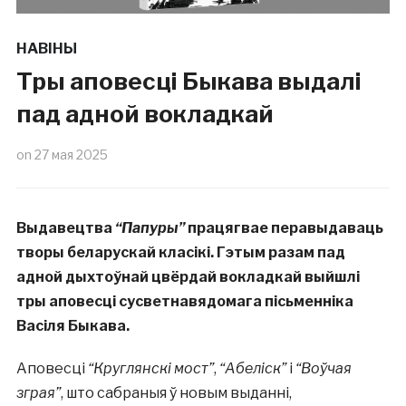
НАВІНЫ
Тры аповесці Быкава выдалі
пад адной вокладкай
on
27 мая 2025
Выдавецтва
“Папуры”
працягвае перавыдаваць
творы беларускай класікі. Гэтым разам пад
адной дыхтоўнай цвёрдай вокладкай выйшлі
тры аповесці сусветнавядомага пісьменніка
Васіля Быкава.
Аповесці
“Круглянскі мост”
,
“Абеліск”
і
“Воўчая
зграя”
, што сабраныя ў новым выданні,