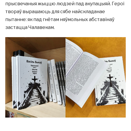
прысвечаныя жыццю людзей пад акупацыяй. Героі
твораў вырашаюць для сябе найскладанае
пытанне: як пад гнётам няўмольных абставінаў
застацца Чалавекам.