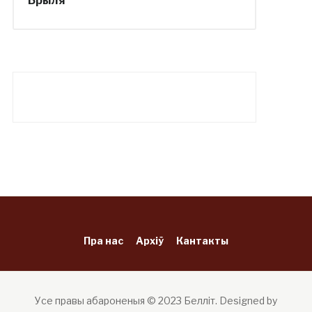
Брыля
Пра нас
Архіў
Кантакты
Усе правы абароненыя © 2023 Белліт.
Designed by