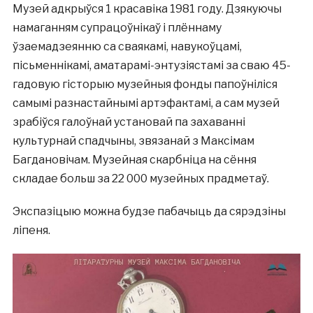
Музей адкрыўся 1 красавіка 1981 году. Дзякуючы
намаганням супрацоўнікаў і плённаму
ўзаемадзеянню са сваякамі, навукоўцамі,
пісьменнікамі, аматарамі-энтузіястамі за сваю 45-
гадовую гісторыю музейныя фонды папоўніліся
самымі разнастайнымі артэфактамі, а сам музей
зрабіўся галоўнай установай па захаванні
культурнай спадчыны, звязанай з Максімам
Багдановічам. Музейная скарбніца на сёння
складае больш за 22 000 музейных прадметаў.
Экспазіцыю можна будзе пабачыць да сярэдзіны
ліпеня.