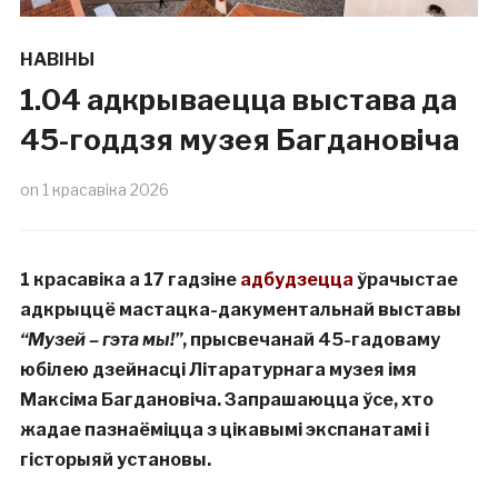
НАВІНЫ
1.04 адкрываецца выстава да
45-годдзя музея Багдановіча
on
1 красавіка 2026
1 красавіка а 17 гадзіне
адбудзецца
ўрачыстае
адкрыццё мастацка-дакументальнай
выставы
“Музей – гэта мы!”
, прысвечанай 45-гадоваму
юбілею дзейнасці Літаратурнага музея імя
Максіма Багдановіча. Запрашаюцца ўсе, хто
жадае пазнаёміцца з цікавымі экспанатамі і
гісторыяй установы.