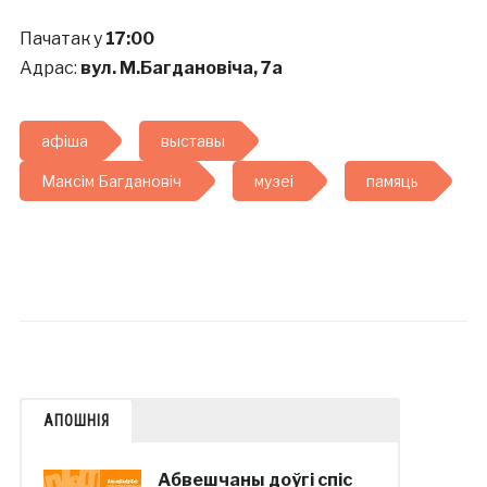
Пачатак у
17:00
Адрас:
вул. М.Багдановіча, 7а
афіша
выставы
Максім Багдановіч
музеі
памяць
АПОШНІЯ
Абвешчаны доўгі спіс