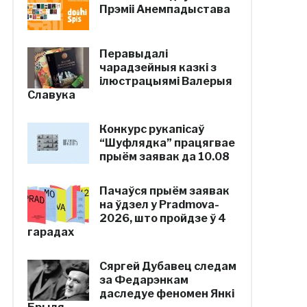
Прэміі Анемпадыстава
Перавыдалі
чарадзейныя казкі з
ілюстрацыямі Валерыя
Славука
Конкурс рукапісаў
“Шуфлядка” працягвае
прыём заявак да 10.08
Пачаўся прыём заявак
на ўдзел у Pradmova-
2026, што пройдзе ў 4
гарадах
Сяргей Дубавец следам
за Федарэнкам
даследуе феномен Янкі