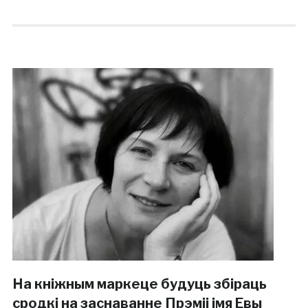
На кніжным маркеце будуць збіраць
сродкі на заснаванне Прэміі імя Евы