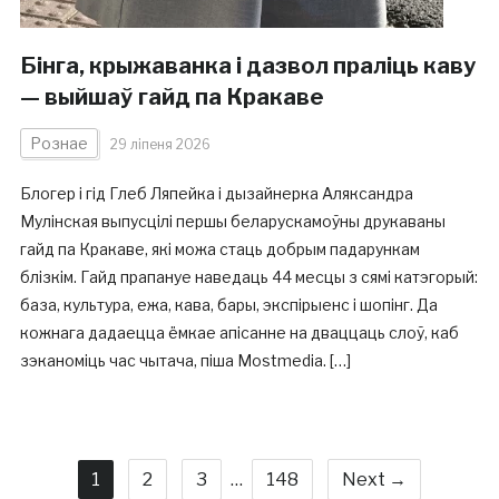
Бінга, крыжаванка і дазвол праліць каву
— выйшаў гайд па Кракаве
Рознае
29 ліпеня 2026
Блогер і гід Глеб Ляпейка і дызайнерка Аляксандра
Мулінская выпусцілі першы беларускамоўны друкаваны
гайд па Кракаве, які можа стаць добрым падарункам
блізкім. Гайд прапануе наведаць 44 месцы з сямі катэгорый:
база, культура, ежа, кава, бары, экспірыенс і шопінг. Да
кожнага дадаецца ёмкае апісанне на дваццаць слоў, каб
зэканоміць час чытача, піша Mostmedia. […]
1
2
3
…
148
Next →