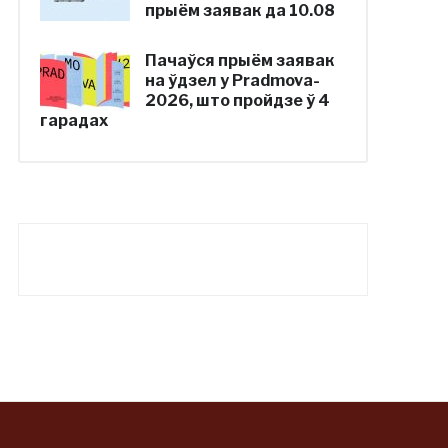
прыём заявак да 10.08
Пачаўся прыём заявак
на ўдзел у Pradmova-
2026, што пройдзе ў 4
гарадах