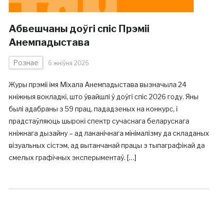
Абвешчаны доўгі спіс Прэміі
Анемпадыстава
Рознае
6 жніўня 2026
Журы прэміі імя Міхала Анемпадыстава вызначыла 24
кніжныя вокладкі, што ўвайшлі ў доўгі спіс 2026 году. Яны
былі адабраны з 59 прац, пададзеных на конкурс, і
прадстаўляюць шырокі спектр сучаснага беларускага
кніжнага дызайну – ад лаканічнага мінімалізму да складаных
візуальных сістэм, ад вытанчанай працы з тыпаграфікай да
смелых графічных эксперыментаў. […]