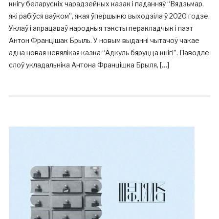
кнігу беларускіх чарадзейных казак і паданняў “Вядзьмар,
які рабіўся ваўком”, якая ўпершыню выходзіла ў 2020 годзе.
Уклаў і апрацаваў народныя тэксты перакладчык і паэт
Антон Францішак Брыль. У новым выданні чытачоў чакае
адна новая невялікая казка “Адкуль бяруцца кнігі”. Паводле
слоў укладальніка Антона Францішка Брыля, […]