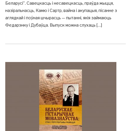
Беларусі”. Савецкасць і несавецкасць, праўда жыцця,
назіральнасць, Камю і Сартр, вайна і акупацыя, пісанне з
аглядкай і поўная шчырасць — пытанні, якія займаюць
Федарэнку і Дубаўца. Выпуск можна слухаць […]