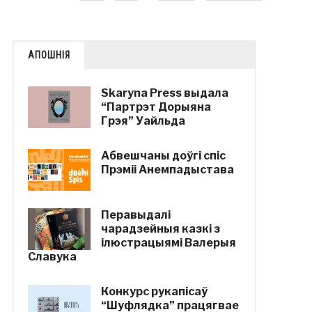
АПОШНІЯ
Skaryna Press выдала
“Партрэт Дорыяна
Грэя” Уайльда
Абвешчаны доўгі спіс
Прэміі Анемпадыстава
Перавыдалі
чарадзейныя казкі з
ілюстрацыямі Валерыя
Славука
Конкурс рукапісаў
“Шуфлядка” працягвае