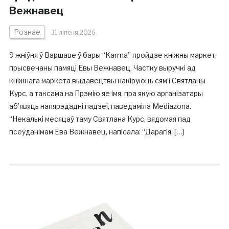
Вежнавец
Рознае
31 ліпеня 2026
9 жніўня ў Варшаве ў бары “Karma” пройдзе кніжны маркет,
прысвечаны памяці Евы Вежнавец. Частку выручкі ад
кніжнага маркета выдавецтвы накіруюць сям’і Святланы
Курс, а таксама на Прэмію яе імя, пра якую арганізатары
аб’явяць напярэдадні падзеі, паведаміла Mediazona.
“Некалькі месяцаў таму Святлана Курс, вядомая пад
псеўданімам Ева Вежнавец, напісала: “Дарагія, […]