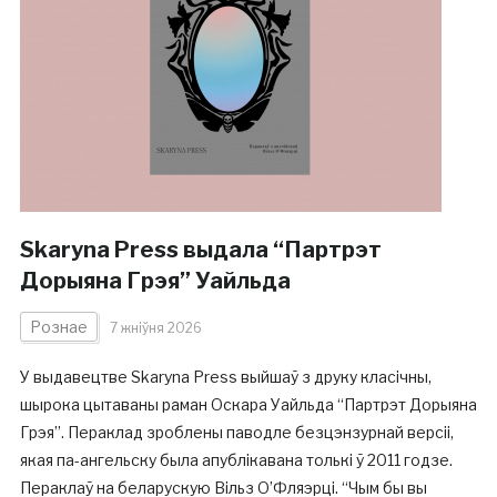
Skaryna Press выдала “Партрэт
Дорыяна Грэя” Уайльда
Рознае
7 жніўня 2026
У выдавецтве Skaryna Press выйшаў з друку класічны,
шырока цытаваны раман Оскара Уайльда “Партрэт Дорыяна
Грэя”. Пераклад зроблены паводле безцэнзурнай версіі,
якая па-ангельску была апублікавана толькі ў 2011 годзе.
Пераклаў на беларускую Вільз О’Фляэрці. “Чым бы вы