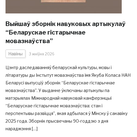
Выйшаў зборнік навуковых артыкулаў
“Беларускае гістарычнае
мовазнаўства”
Навіны
3 жніўня 2026
Цэнтр даследаванняў беларускай культуры, мовы і
літаратуры ды Інстытут мовазнаўства імя Якуба Коласа НАН
Беларусі выпусціў зборнік “Беларускае гістарычнае
мовазнаўства”. У выданне ўключаны артыкулы па
матэрыялах Міжнароднай навуковай канферэнцыі
“Беларускае гістарычнае мовазнаўства: стан і
перспектывы развіцця”, якая адбылася ў Мінску ў сакавіку
2025 года. Зборнік прысвечаны 90-годдзю з дня
нараджэння […]