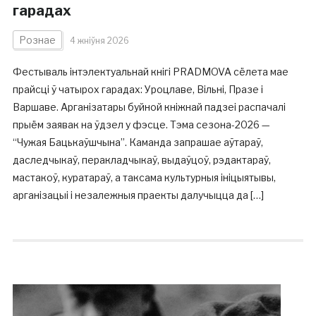
гарадах
Рознае
4 жніўня 2026
Фестываль інтэлектуальнай кнігі PRADMOVA сёлета мае
прайсці ў чатырох гарадах: Уроцлаве, Вільні, Празе і
Варшаве. Арганізатары буйной кніжнай падзеі распачалі
прыём заявак на ўдзел у фэсце. Тэма сезона-2026 —
“Чужая Бацькаўшчына”. Каманда запрашае аўтараў,
даследчыкаў, перакладчыкаў, выдаўцоў, рэдактараў,
мастакоў, куратараў, а таксама культурныя ініцыятывы,
арганізацыі і незалежныя праекты далучыцца да […]