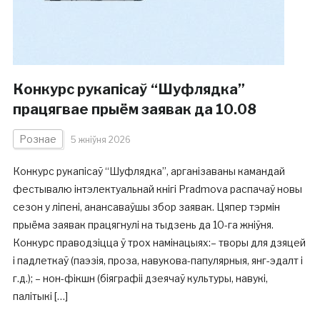
Конкурс рукапісаў “Шуфлядка”
працягвае прыём заявак да 10.08
Рознае
5 жніўня 2026
Конкурс рукапісаў “Шуфлядка”, арганізаваны камандай
фестывалю інтэлектуальнай кнігі Pradmova распачаў новы
сезон у ліпені, анансаваўшы збор заявак. Цяпер тэрмін
прыёма заявак працягнулі на тыдзень да 10-га жніўня.
Конкурс праводзіцца ў трох намінацыях:– творы для дзяцей
і падлеткаў (паэзія, проза, навукова-папулярныя, янг-эдалт і
г.д.); – нон-фікшн (біяграфіі дзеячаў культуры, навукі,
палітыкі […]