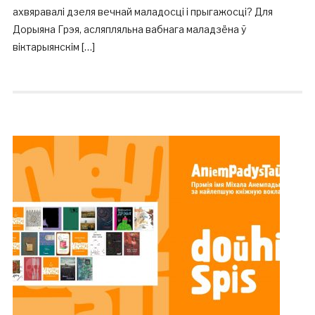
ахвяравалі дзеля вечнай маладосці і прыгажосці? Для
Дорыяна Грэя, асляпляльна вабнага маладзёна ў
віктарыянскім […]