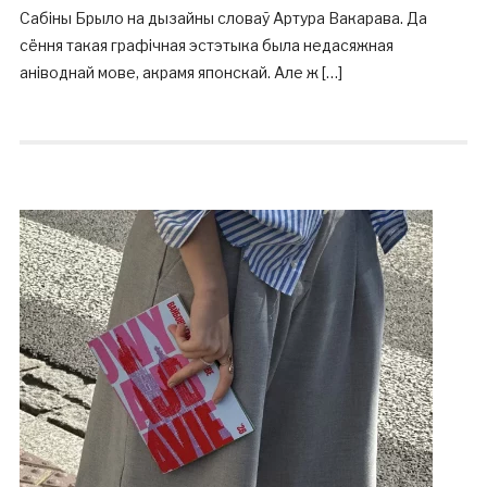
Сабіны Брыло на дызайны словаў Артура Вакарава. Да
сёння такая графічная эстэтыка была недасяжная
аніводнай мове, акрамя японскай. Але ж […]