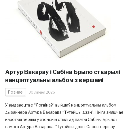
Артур Вакараў і Сабіна Брыло стварылі
канцэптуальны альбом з вершамі
Рознае
30 ліпеня 2026
У выдавецтве “Логвінаў” выйшаў канцэптуальны альбом
дызайнера Артура Вакарава “Тутэйшы дзэн”. Кніга змяшчае
кароткія вершы ў японскім стылі ад паэткі Сабіны Брыло і
самога Артура Вакарава. “Тутэйшы дзэн. Словы вершаў