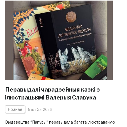
Перавыдалі чарадзейныя казкі з
ілюстрацыямі Валерыя Славука
Рознае
5 жніўня 2026
Выдавецтва “Папуры” перавыдала багата ілюстраваную