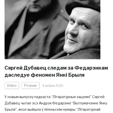
Сяргей Дубавец следам за Федарэнкам
даследуе феномен Янкі Брыля
Video
Рознае
4 жніўня 2026
У новым выпуску падкаста “Літаратурныя зацемкі” Сяргей
Дубавец чытае эсэ Андрэя Федарэнкі “Вытлумачэнне Янку
Брыля”, якое выйшла ў ліпеньскім нумары “Літаратурнай