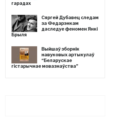
гарадах
Сяргей Дубавец следам
за Федарэнкам
даследуе феномен Янкі
Брыля
Выйшаў зборнік
навуковых артыкулаў
“Беларускае
гістарычнае мовазнаўства”