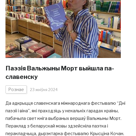
Паэзія Вальжыны Морт выйшла па-
славенску
Рознае
23 жніўня 2024
Да адкрыцця славенскага міжнароднага фестывалю “Дні
паэзіі і віна”, які праходзіць у некалькіх гарадах краіны,
пабачыла свет кніга выбраных вершаў Вальжыны Морт.
Пераклад з беларускай мовы здзейсніла паэтка і
перакладчыца, дырэктарка фестывалю Крысціна Кочан.