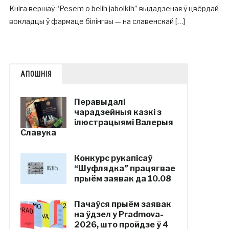
Кніга вершаў “Pesem o belih jabolkih” выдадзеная ў цвёрдай
вокладцы ў фармаце білінгвы — на славенскай […]
АПОШНІЯ
Перавыдалі
чарадзейныя казкі з
ілюстрацыямі Валерыя
Славука
Конкурс рукапісаў
“Шуфлядка” працягвае
прыём заявак да 10.08
Пачаўся прыём заявак
на ўдзел у Pradmova-
2026, што пройдзе ў 4