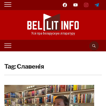
facebook
youtube
instagram
telegram
Усё пра беларускую літаратуру
Tag:
Славенія