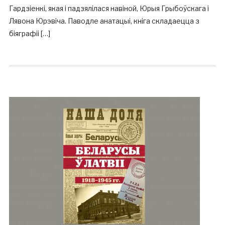
Гардзіенкі, якая і падзялілася навіной, Юрыя Грыбоўскага і
Лявона Юрэвіча. Паводле анатацыі, кніга складаецца з
біяграфіі […]