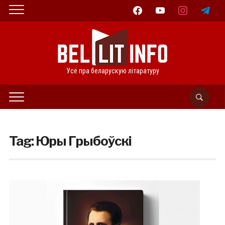
facebook
youtube
instagram
telegram
Усё пра беларускую літаратуру
Tag:
Юры Грыбоўскі