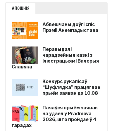
АПОШНІЯ
Абвешчаны доўгі спіс
Прэміі Анемпадыстава
Перавыдалі
чарадзейныя казкі з
ілюстрацыямі Валерыя
Славука
Конкурс рукапісаў
“Шуфлядка” працягвае
прыём заявак да 10.08
Пачаўся прыём заявак
на ўдзел у Pradmova-
2026, што пройдзе ў 4
гарадах