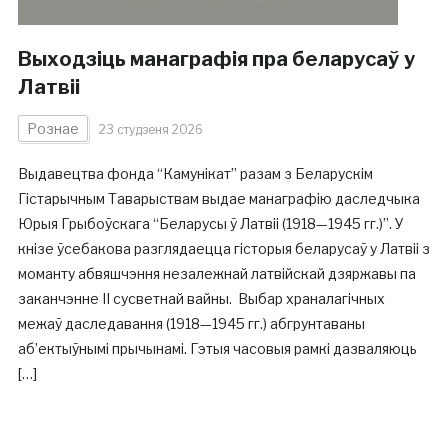
Выходзіць манаграфія пра беларусаў у
Латвіі
Рознае
23 студзеня 2026
Выдавецтва фонда “Камунікат” разам з Беларускім
Гістарычным Таварыствам выдае манаграфію даследчыка
Юрыя Грыбоўскага “Беларусы ў Латвіі (1918—1945 гг.)”. У
кнізе ўсебакова разглядаецца гісторыя беларусаў у Латвіі з
моманту абвяшчэння незалежнай латвійскай дзяржавы па
заканчэнне ІІ сусветнай вайны. Выбар храналагічных
межаў даследавання (1918—1945 гг.) абгрунтаваны
аб’ектыўнымі прычынамі. Гэтыя часовыя рамкі дазваляюць
[…]