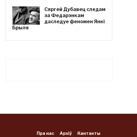
Сяргей Дубавец следам
за Федарэнкам
даследуе феномен Янкі
Брыля
Пра нас
Архіў
Кантакты