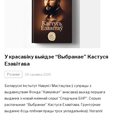
У красавіку выйдзе “Выбранае” Кастуся
Езавітава
Рознае
24 сакавіка 2026
Беларускі Інстытут Навукі і Мастацтва ў супрацы з
выдавецтвам Фонда “Камунікат” анасаваў выхад першага
выдання з новай кніжнай серыі “Спадчына БНР”. Серыю
распачынае “Выбранае” Кастуся Езавітава. Грунтоўнае
выданне ёсць плёнам працы трох укладальнікаў: Наталлі