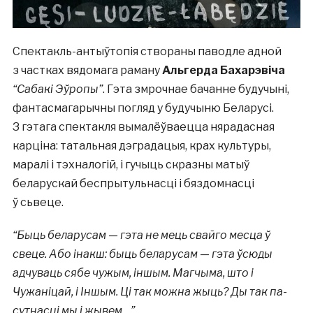
Спектакль-антыўтопія створаны паводле адной
з частках вядомага раману
Альгерда Бахарэвіча
“Сабакі Эўропы”
. Гэта змрочнае бачанне будучыні,
фантасмагарычны погляд у будучыню Беларусі.
З гэтага спектакля вымалёўваецца нярадасная
карціна: татальная дэградацыя, крах культуры,
маралі і тэхналогій, і гучыць скразны матыў
беларускай беспрытульнасці і бяздомнасці
ў сьвеце.
“Быць беларусам — гэта не мець свайго месца ў
свеце. Або інакш: быць беларусам — гэта ўсюды
адчуваць сябе чужым, іншым. Магчыма, што і
Чужаніцай, і Іншым. Ці так можна жыць? Ды так па-
сутнасці мы і жывем…”