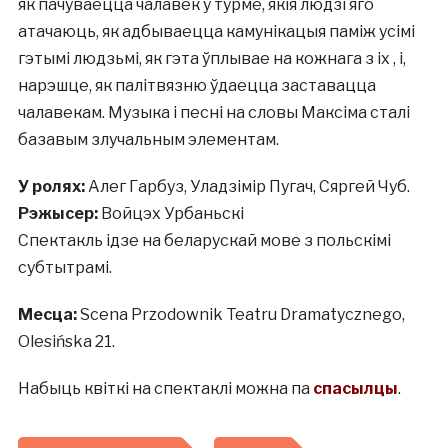
як пачуваецца чалавек у турме, якія людзі яго
атачаюць, як адбываецца камунікацыя паміж усімі
гэтымі людзьмі, як гэта ўплывае на кожнага з іх , і,
нарэшце, як палітвязню ўдаецца заставацца
чалавекам. Музыка і песні на словы Максіма сталі
базавым злучальным элементам.
У ролях:
Алег Гарбуз, Уладзімір Пугач, Сяргей Чуб.
Рэжысер:
Войцэх Урбаньскі
Спектакль ідзе на беларускай мове з польскімі
субтытрамі.
Месца:
Scena Przodownik Teatru Dramatycznego,
Olesińska 21.
Набыць квіткі на спектаклі можна па
спасылцы
.