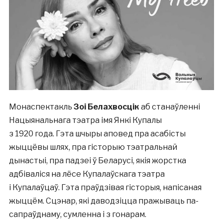
Монаспектакль
Зоі Белахвосцік
аб станаўленні
Нацыянальнага тэатра імя Янкі Купалы
з 1920 года. Гэта шчыры аповед пра асабісты
жыццёвы шлях, пра гісторыю тэатральнай
дынастыі, пра падзеі ў Беларусі, якія жорстка
адбіваліся на лёсе Купалаўскага тэатра
і Купалаўцаў. Гэта праўдзівая гісторыя, напісаная
жыццём. Сцэнар, які даводзіцца пражываць па-
сапраўднаму, сумленна і з гонарам.