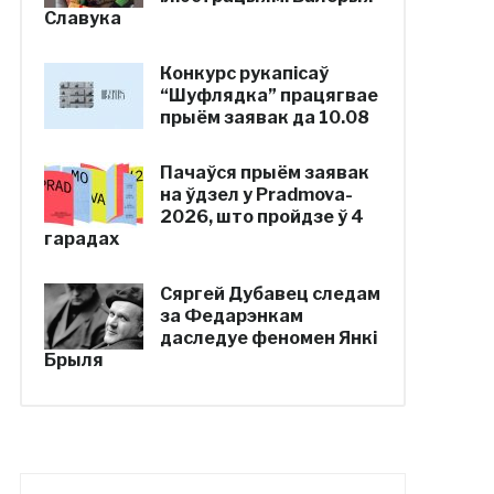
Славука
Конкурс рукапісаў
“Шуфлядка” працягвае
прыём заявак да 10.08
Пачаўся прыём заявак
на ўдзел у Pradmova-
2026, што пройдзе ў 4
гарадах
Сяргей Дубавец следам
за Федарэнкам
даследуе феномен Янкі
Брыля