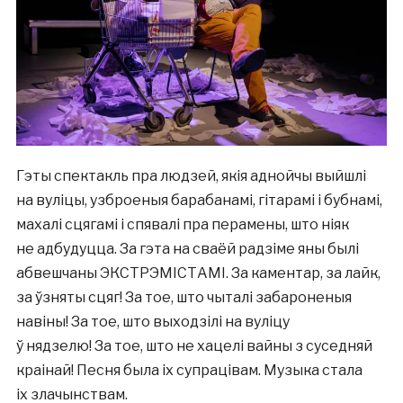
Гэты спектакль пра людзей, якія аднойчы выйшлі
на вуліцы, узброеныя барабанамі, гітарамі і бубнамі,
махалі сцягамі і спявалі пра перамены, што ніяк
не адбудуцца. За гэта на сваёй радзіме яны былі
абвешчаны ЭКСТРЭМІСТАМІ. За каментар, за лайк,
за ўзняты сцяг! За тое, што чыталі забароненыя
навіны! За тое, што выходзілі на вуліцу
ў нядзелю! За тое, што не хацелі вайны з суседняй
краінай! Песня была іх супрацівам. Музыка стала
іх злачынствам.