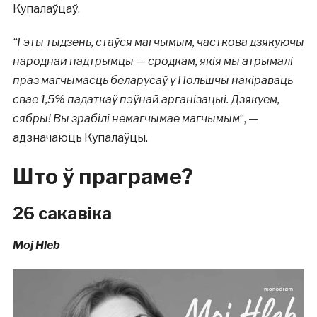
Купалаўцаў.
“Гэты тыдзень, стаўся магчымым, часткова дзякуючы
народнай падтрымцы — сродкам, якія мы атрымалі
праз магчымасць беларусаў у Польшчы накіраваць
свае 1,5% падаткаў пэўнай арганізацыі. Дзякуем,
сябры! Вы зрабілі немагчымае магчымым
“,
—
адзначаюць Купалаўцы.
Што ў праграме?
26 сакавіка
Moj Hleb