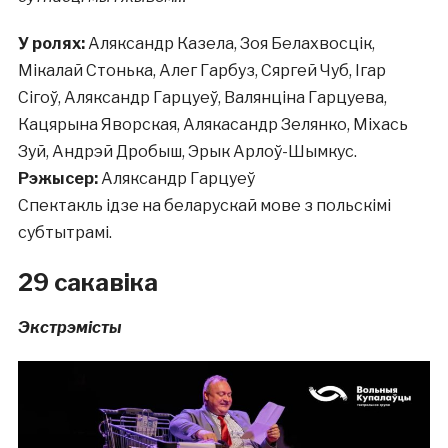
У ролях:
Аляксандр Казела, Зоя Белахвосцік,
Мікалай Стонька, Алег Гарбуз, Сяргей Чуб, Ігар
Сігоў, Аляксандр Гарцуеў, Валянціна Гарцуева,
Кацярына Яворская, Алякасандр Зелянко, Міхась
Зуй, Андрэй Дробыш, Эрык Арлоў-Шымкус.
Рэжысер:
Аляксандр Гарцуеў
Спектакль ідзе на беларускай мове з польскімі
субтытрамі.
29 сакавіка
Экстрэмісты