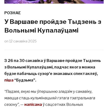
РОЗНАЕ
У Варшаве пройдзе Тыдзень з
Вольнымі Купалаўцамі
on
12 сакавіка 2025
З 26 па 30 сакавіка ў Варшаве пройдзе Тыдзень
з Вольнымі Купалаўцамі, падчас якога можна
будзе пабачыць сузор’е знакавых спектакляў,
піша
“Будзьма”.
“Падзея, якую мы ўпершыню зладзім у сакавіку,
маецца стаць кульмінацыяй гэтага тэатральнага
сезону”
, —
напісана
ў сацсетках Вольных