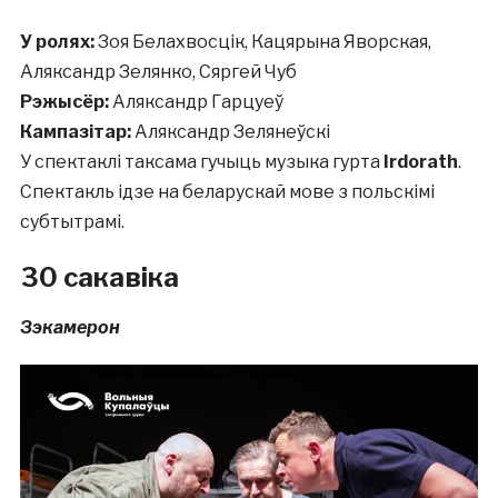
У ролях:
Зоя Белахвосцік, Кацярына Яворская,
Аляксандр Зелянко, Сяргей Чуб
Рэжысёр:
Аляксандр Гарцуеў
Кампазітар:
Аляксандр Зелянеўскі
У спектаклі таксама гучыць музыка гурта
Irdorath
.
Спектакль ідзе на беларускай мове з польскімі
субтытрамі.
30 сакавіка
Зэкамерон