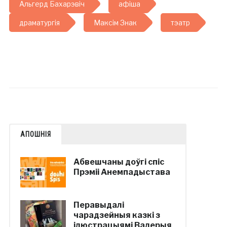
Альгерд Бахарэвіч
афіша
драматургія
Максім Знак
тэатр
АПОШНІЯ
Абвешчаны доўгі спіс
Прэміі Анемпадыстава
Перавыдалі
чарадзейныя казкі з
ілюстрацыямі Валерыя