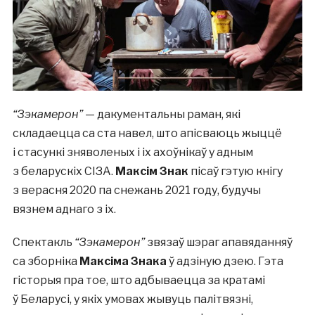
“Зэкамерон”
— дакументальны раман, які
складаецца са ста навел, што апісваюць жыццё
і стасункі зняволеных і іх ахоўнікаў у адным
з беларускіх СІЗА.
Максім Знак
пісаў гэтую кнігу
з верасня 2020 па снежань 2021 году, будучы
вязнем аднаго з іх.
Спектакль
“Зэкамерон”
звязаў шэраг апавяданняў
са зборніка
Максіма Знака
ў адзіную дзею. Гэта
гісторыя пра тое, што адбываецца за кратамі
ў Беларусі, у якіх умовах жывуць палітвязні,