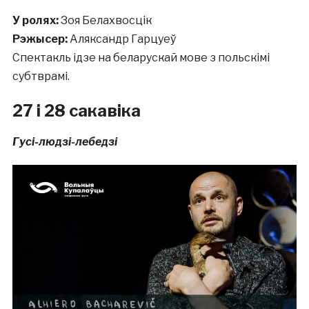
У ролях:
Зоя Белахвосцік
Рэжысер:
Аляксандр Гарцуеў
Спектакль ідзе на беларускай мове з польскімі
субтврамі.
27 і 28 сакавіка
Гусі-людзі-лебедзі