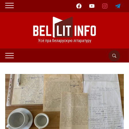
facebook
youtube
instagram
telegram
Усё пра беларускую літаратуру