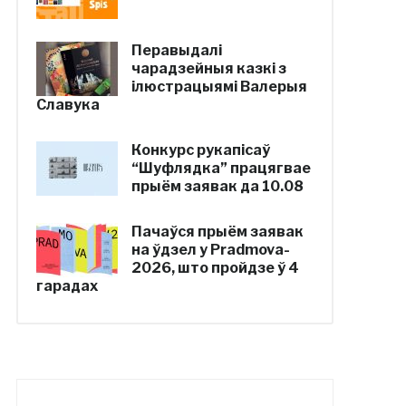
Перавыдалі
чарадзейныя казкі з
ілюстрацыямі Валерыя
Славука
Конкурс рукапісаў
“Шуфлядка” працягвае
прыём заявак да 10.08
Пачаўся прыём заявак
на ўдзел у Pradmova-
2026, што пройдзе ў 4
гарадах