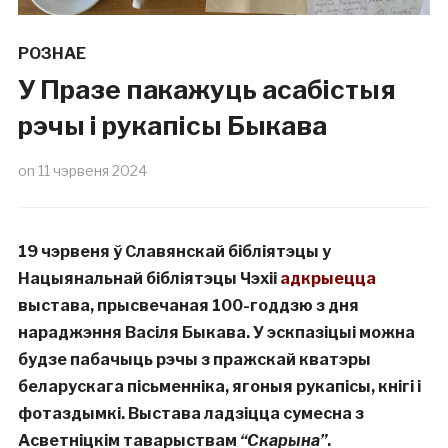
РОЗНАЕ
У Празе пакажуць асабістыя
рэчы і рукапісы Быкава
on
11 чэрвеня 2024
19 чэрвеня ў Славянскай бібліятэцы у
Нацыянальнай бібліятэцы Чэхіі
адкрыецца
выстава, прысвечаная 100-годдзю з дня
нараджэння Васіля Быкава. У эскпазіцыі можна
будзе пабачыць рэчы з пражскай кватэры
беларускага пісьменніка, ягоныя рукапісы, кнігі і
фотаздымкі. Выстава ладзіцца сумесна з
Асветніцкім таварыствам
“Скарына”
.