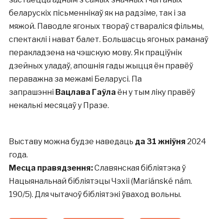
беларускіх пісьменнікаў як на радзіме, так і за
мяжой. Паводле ягоных твораў ствараліся фільмы,
спектаклі і нават балет. Большасць ягоных раманаў
перакладзена на чэшскую мову. Як праціўнік
дзейных уладаў, апошнія гады жыцця ён правёў
пераважна за межамі Беларусі. Па
запрашэнні
Вацлава Гаўла
ён у тым ліку правёў
некалькі месяцаў у Празе.
Выставу можна будзе наведаць
да 31 жніўня
2024
года.
Месца правядзення:
Славянская бібліятэка ў
Нацыянальнай бібліятэцы Чэхіі (Mariánské nám.
190/5). Для чытачоў бібліятэкі ўваход вольны.