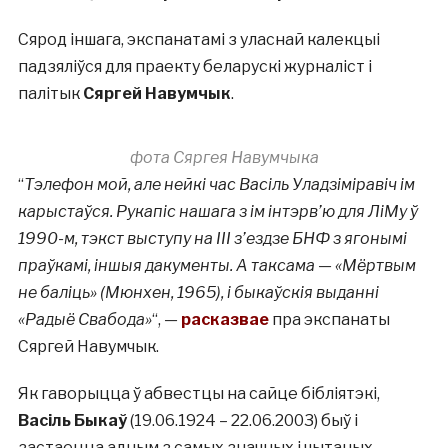
Сярод іншага, экспанатамі з уласнай калекцыі
падзяліўся для праекту беларускі журналіст і
палітык
Сяргей Навумчык
.
фота Сяргея Навумчыка
“
Тэлефон мой, але нейкі час Васіль Уладзіміравіч ім
карыстаўся. Рукапіс нашага з ім інтэрв’ю для ЛіМу ў
1990-м, тэкст выступу на III з’ездзе БНФ з ягонымі
праўкамі, іншыя дакументы. А таксама — «Мёртвым
не баліць» (Мюнхен, 1965), і быкаўскія выданні
«Радыё Свабода»
“,
—
расказвае
пра экспанаты
Сяргей Навумчык.
Як гаворыцца ў абвестцы на сайце бібліятэкі,
Васіль Быкаў
(19.06.1924 – 22.06.2003) быў і
застаецца адным з самых значных і чытаных