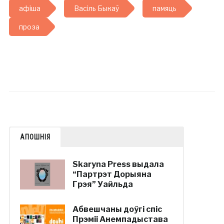
афіша
Васіль Быкаў
памяць
проза
АПОШНІЯ
Skaryna Press выдала
“Партрэт Дорыяна
Грэя” Уайльда
Абвешчаны доўгі спіс
Прэміі Анемпадыстава