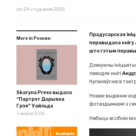
on
24 студзеня 2025
Прадусарская іні
More in Рознае:
перавыдала кнігу
што гэтым перавы
Дзякуючы ініцыят
паводле кнігі
Андр
Купалаўскага тэатр
Skaryna Press выдала
Новае выданне азд
“Партрэт Дорыяна
фотаздымкамі з ся
Грэя” Уайльда
7 жніўня 2026
Набыць асобнік м