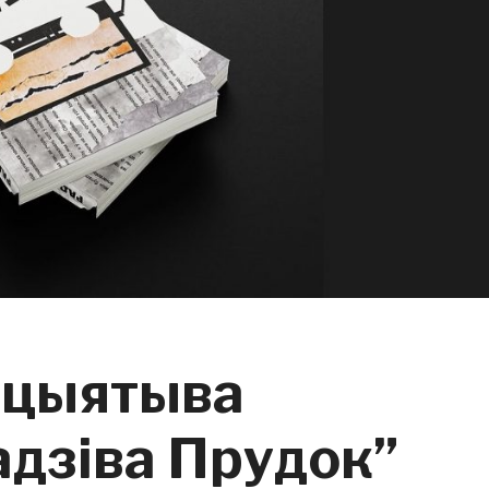
іцыятыва
дзіва Прудок”