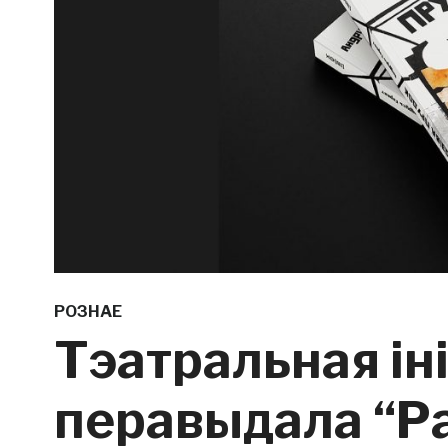
РОЗНАЕ
Тэатральная ін
перавыдала “Ра