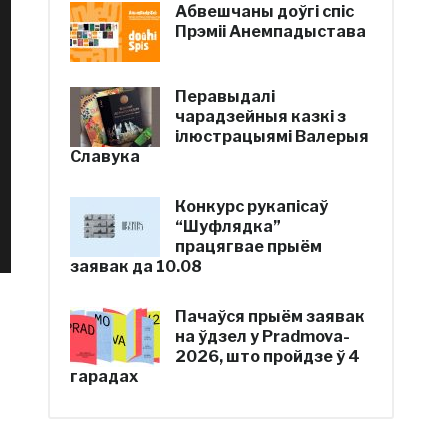
Абвешчаны доўгі спіс
Прэміі Анемпадыстава
Перавыдалі
чарадзейныя казкі з
ілюстрацыямі Валерыя
Славука
Конкурс рукапісаў
“Шуфлядка”
працягвае прыём
заявак да 10.08
Пачаўся прыём заявак
на ўдзел у Pradmova-
2026, што пройдзе ў 4
гарадах