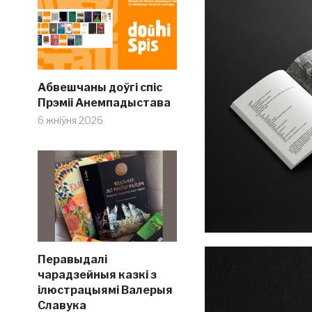
Абвешчаны доўгі спіс
Прэміі Анемпадыстава
6 жніўня 2026
Перавыдалі
чарадзейныя казкі з
ілюстрацыямі Валерыя
Славука