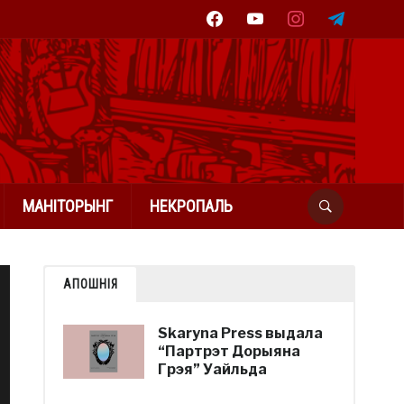
facebook
youtube
instagram
telegram
МАНІТОРЫНГ
НЕКРОПАЛЬ
АПОШНІЯ
Skaryna Press выдала
“Партрэт Дорыяна
Грэя” Уайльда