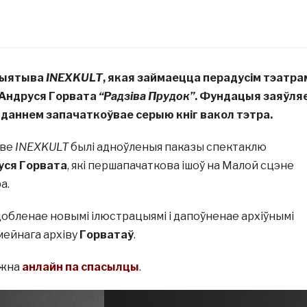
цыятыва
INEXKULT
, якая займаецца перадусім тэатра
 Андруся Горвата
“Радзіва Прудок”
. Фундацыя заяўляе
даннем запачаткоўвае серыю кніг вакол тэтра.
ыве
INEXKULT
былі адноўленыя паказы спектаклю
уся Горвата
, які першапачаткова ішоў на Малой сцэне
а.
обленае новымі ілюстрацыямі і дапоўненае архіўнымі
мейнага архіву
Горватаў
.
ожна
анлайн па спасылцы
.