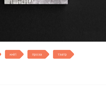
кнігі
проза
тэатр