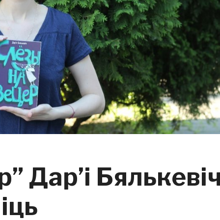
р” Дар’і Бялькеві
іць