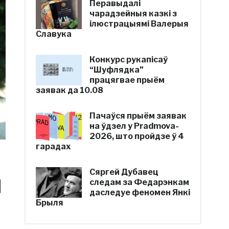
Перавыдалі
чарадзейныя казкі з
ілюстрацыямі Валерыя
Славука
Конкурс рукапісаў
“Шуфлядка”
працягвае прыём
заявак да 10.08
Пачаўся прыём заявак
на ўдзел у Pradmova-
2026, што пройдзе ў 4
гарадах
Сяргей Дубавец
ч
следам за Федарэнкам
даследуе феномен Янкі
Брыля