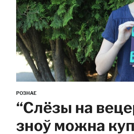
РОЗНАЕ
“Слёзы на веце
зноў можна куп