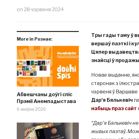
on
28 чэрвеня 2024
Тры гады таму ў 
More in Рознае:
вершаў паэткі і к
Цяпер выдавецтв
знайсці ў продажы
Новае выданне, як
старонак з ілюстр
чэрвеня ў Варшаве
Абвешчаны доўгі спіс
Дар’я Бялькевіч
па
Прэміі Анемпадыстава
набыць праз сайт
6 жніўня 2026
“Дар’я Бялькевіч не
жывых паэтаў. Можа,