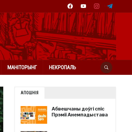
facebook
youtube
instagram
telegram
МАНІТОРЫНГ
НЕКРОПАЛЬ
АПОШНІЯ
Абвешчаны доўгі спіс
Прэміі Анемпадыстава