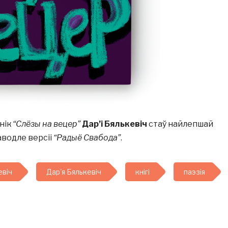
рнік
“Слёзы на вецер”
Дар’і Бялькевіч
стаў найлепшай
паводле версіі
“Радыё Свабода”
.
евіч
Дар'я Бялькевіч
кнігі
паэзія