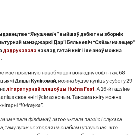
выдавецтве
“Янушкевіч”
выйшаў дэбютны зборнік
ультурнай мэнэджаркі Дар’і Бялькевіч
“Слёзы на вецер”
а
дадрукавала
наклад гэтай кнігі і яе зноў можна
.
ое мае прыемную навобмацак вокладку софт-тач, 68
ацыямі
Дашы Куліковай
, можна будзе купіць у суботу 29
 на
літаратурнай пляцоўцы Hučna Fest
. А 16-й гадзіне
дпіша свае кнігі ўсім ахвочым. Таксама кнігу можна
кнігарні
“Кнігаўка”
.
 заканчвала філфакаў, затое чытала паэзію і слухала
 таму зусім не хворая на снабізм і ўпэўненая, што