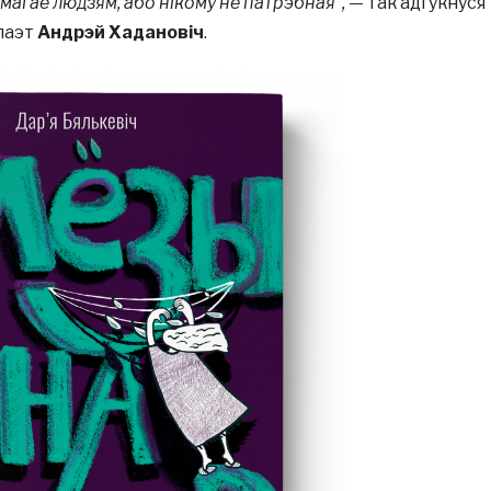
магае людзям, або нікому не патрэбная”,
— так адгукнўся
 паэт
Андрэй Хадановіч
.