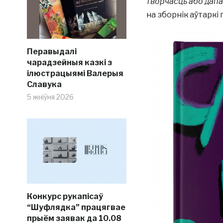
творчасць або дапа
на зборнік аўтаркі
Перавыдалі
чарадзейныя казкі з
ілюстрацыямі Валерыя
Славука
5 жніўня 2026
Конкурс рукапісаў
“Шуфлядка” працягвае
прыём заявак да 10.08