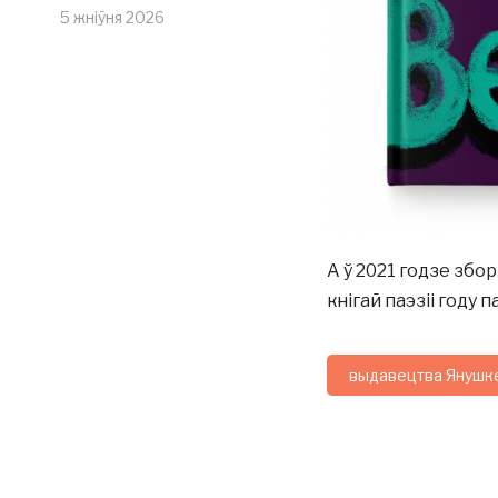
5 жніўня 2026
А ў 2021 годзе збо
кнігай паэзіі году 
выдавецтва Янушк