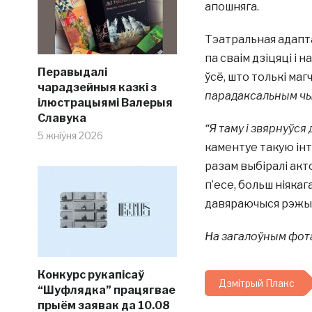
апошняга.
Тэатральная адапта
па сваім дзіцяці і
Перавыдалі
ўсё, што толькі маг
чарадзейныя казкі з
парадаксальным чын
ілюстрацыямі Валерыя
Славука
“Я таму і звярнуўся 
5 жніўня 2026
каментуе такую і
разам выбіралі ак
п’есе, больш ніяка
давяраючыся рэжы
На загалоўным фота
Конкурс рукапісаў
Дзмітрый Плакс
“Шуфлядка” працягвае
прыём заявак да 10.08