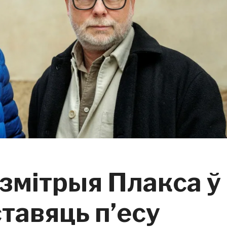
Дзмітрыя Плакса ў
тавяць п’есу