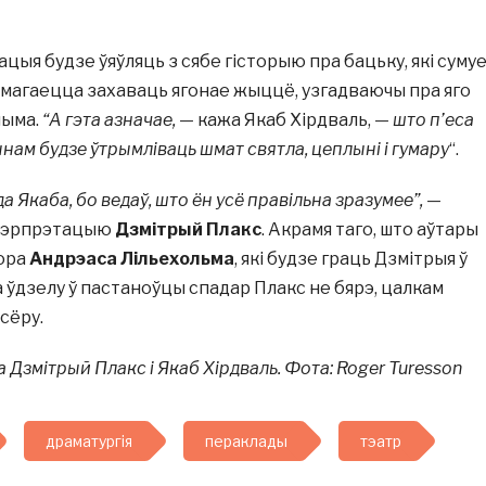
цыя будзе ўяўляць з сябе гісторыю пра бацьку, які суму
 намагаецца захаваць ягонае жыццё, узгадваючы пра яго
чыма.
“А гэта азначае,
— кажа Якаб Хірдваль, —
што п’еса
ам будзе ўтрымліваць шмат святла, цеплыні і гумару
“.
да Якаба, бо ведаў, што ён усё правільна зразумее”,
—
нтэрпрэтацыю
Дзмітрый Плакс
. Акрамя таго, што аўтары
тора
Андрэаса Лільехольма
, які будзе граць Дзмітрыя ў
га ўдзелу ў пастаноўцы спадар Плакс не бярэ, цалкам
сёру.
 Дзмітрый Плакс і Якаб Хірдваль. Фота: Roger Turesson
драматургія
пераклады
тэатр