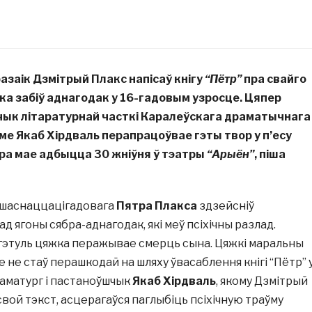
разаік Дзмітрый Плакс напісаў кнігу
“Пётр”
пра свайго
ка забіў аднагодак у 16-гадовым узросце. Цяпер
дчык літаратурнай часткі Каралеўскага драматычнага
ме Якаб Хірдваль перапрацоўвае гэты твор у п’есу
ера мае адбыцца 30 жніўня ў тэатры
“Арыён”
, піша
а шаснаццацігадовага
Пятра Плакса
здзейсніў
 ягоны сябра-аднагодак, які меў псіхічны разлад.
гэтуль цяжка перажывае смерць сына. Цяжкі маральны
е не стаў перашкодай на шляху ўвасаблення кнігі “Пётр” 
раматург і пастаноўшчык
Якаб Хірдваль
, якому Дзмітрый
вой тэкст, асцерагаўся паглыбіць псіхічную траўму