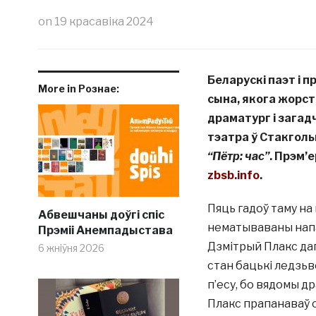
on
19 красавіка 2024
Беларускі паэт і п
More in Рознае:
сына, якога жорст
драматург і зага
тэатра ў Стакголь
“Пётр: час”
. Прэм’
zbsb.info
.
Пяць гадоў таму н
Абвешчаны доўгі спіс
нематываваны напад
Прэміі Анемпадыстава
Дзмітрый Плакс да
6 жніўня 2026
стан бацькі ледзьв
п’есу, бо вядомы д
Плакс прапанаваў с