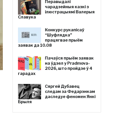
Перавыдалі
чарадзейныя казкі з
ілюстрацыямі Валерыя
Славука
Конкурс рукапісаў
“Шуфлядка”
працягвае прыём
заявак да 10.08
Пачаўся прыём заявак
на ўдзел у Pradmova-
2026, што пройдзе ў 4
гарадах
Сяргей Дубавец
следам за Федарэнкам
даследуе феномен Янкі
Брыля