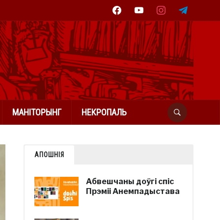
facebook
youtube
instagram
telegram
МАНІТОРЫНГ
НЕКРОПАЛЬ
АПОШНІЯ
Абвешчаны доўгі спіс
Прэміі Анемпадыстава