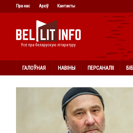
Пра нас
Архіў
Кантакты
Усё пра беларускую літаратуру
ГАЛОЎНАЯ
НАВІНЫ
ПЕРСАНАЛІІ
БІ