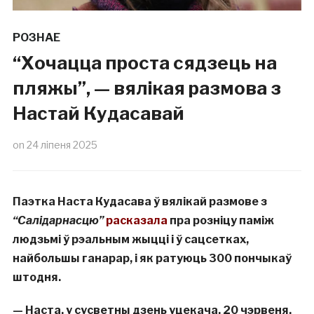
РОЗНАЕ
“Хочацца проста сядзець на
пляжы”, — вялікая размова з
Настай Кудасавай
on
24 ліпеня 2025
Паэтка Наста Кудасава ў вялікай размове з
“Салідарнасцю”
расказала
пра розніцу паміж
людзьмі ў рэальным жыцці і ў сацсетках,
найбольшы ганарар, і як ратуюць 300 пончыкаў
штодня.
— Наста, у сусветны дзень уцекача, 20 чэрвеня,