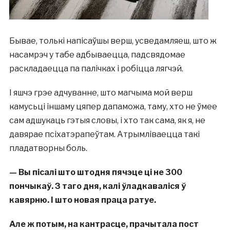
Бывае, толькі напісаўшы верш, усведамляеш, што ж
насамрэч у табе адбываецца, падсвядомае
раскладаецца па палічках і робіцца лягчэй.
І яшчэ грэе адчуванне, што магчыма мой верш
камусьці іншаму цяпер дапаможа, таму, хто не ўмее
сам адшукаць гэтыя словы, і хто так сама, як я, не
давярае псіхатэрапеўтам. Атрымліваецца такі
пладатворны боль.
— Вы п
ісалі што штодня пячэце ці не 300
пончыкаў. З таго дня, калі ўладкаваліся ў
кавярню. І што новая праца ратуе.
Але ж
потым
,
на кантрасце, прачытала пос
т