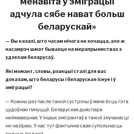
менавіта ў эміграцыі
адчула сябе нават больш
беларускай»
— Вы
казалі, што часам нічога не хочацца, але ж
насамрэч шмат бываеце на мерапрыемствах з
удзелам беларусаў.
Які момант, словы, рэакцыі сталі для вас
доказам, што беларусы і беларускае існуе і ў
эміграцыі?
— Кожны раз пасля такой сустрэчы ў мяне ёсць гэта
цудоўнае пачуццё. Беларуская дыяспара
неймаверная. У іншых эмігрантаў я такой злучанасці
не назіраю. У нас тут фактычна свая супольнасць
родных людзей.