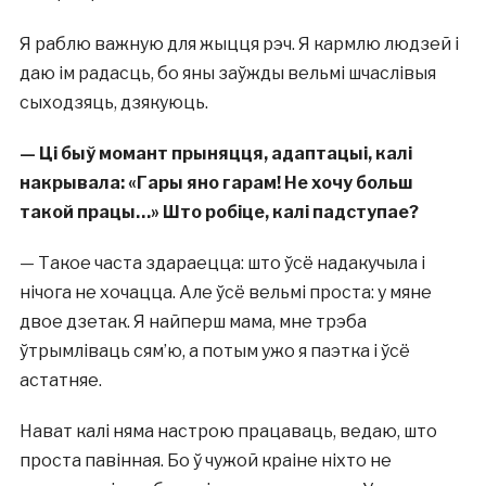
Я раблю важную для жыцця рэч. Я кармлю людзей і
даю ім радасць, бо яны заўжды вельмі шчаслівыя
сыходзяць, дзякуюць.
—
Ці быў момант прыняцця, адаптацыі, калі
накрывала:
«
Гары яно гарам! Не хочу больш
такой працы…
»
Што робіце, калі падступае?
— Такое часта здараецца: што ўсё надакучыла і
нічога не хочацца. Але ўсё вельмі проста: у мяне
двое дзетак. Я найперш мама, мне трэба
ўтрымліваць сям’ю, а потым ужо я паэтка і ўсё
астатняе.
Нават калі няма настрою працаваць, ведаю, што
проста павінная. Бо ў чужой краіне ніхто не