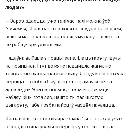
людзі?»
— Зараз, здаецца, ужо такі час, калі можна ўсё
(смяемся)
. Я наогул стараюся не асуджаць людзей,
кожны мае права жыць так, як яму пасуе, калі гэта
не робіць крыўды іншым.
Нядаўна выйшла з працы, запаліла цыгарэту, ідучы
на прыпынак, і тут да мяне падыйшла жанчына
такога светлага яснага выгляду. Я падумала, што яна
верніца, бо побач быў касцёл, і прамаўляла яна
адпаведна. Яна па-польску стала мне казаць,
маўляў, кінь, гэта зло, нашто ты паліш гэтую
цыгарэту, табе трэба пайсці ў касцёл пакаяцца.
Яна казала гэта так шчыра, бачна было, што ад усяго
сэрца, што яна рэальна верыць у тое, што зараз