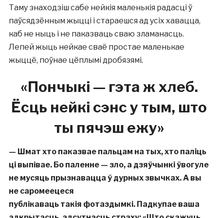
Таму знаходзіш сабе нейкія маленькія радасці ў
паўсядзённым жыцці і стараешся ад усіх хавацца,
каб не ныць і не паказваць сваю зламанасць.
Лепей жыць нейкае сваё простае маленькае
жыццё, поўнае цёплымі дробязямі.
«Пончыкі — гэта ж хлеб.
Ёсць нейкі сэнс у тым, што
ты пячэш ежу
»
— Шмат хто паказвае пальцам на тых, хто паліць
ці выпівае. Бо паленне
—
зло, а дзяўчынкі ўвогуле
не мусяць прызнавацца ў дурных звычках. А вы
не саромеецеся
публікаваць такія фотаздымкі. Падкупае ваша
адкрытасць, адсутнасць страху: «Што скажуць