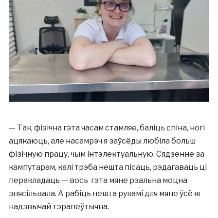
— Так, фізічна гэта часам стамляе, баліць спіна, ногі
ацякаюць, але насамрэч я заўсёды любіла больш
фізічную працу, чым інтэлектуальную. Сядзенне за
кампутарам, калі трэба нешта пісаць, рэдагаваць ці
перакладаць — вось гэта мяне рэальна моцна
знясільвала. А рабіць нешта рукамі для мяне ўсё ж
надзвычай тэрапеўтычна.