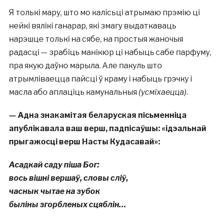
Я толькі мару, што мо калісьці атрымаю прэмію ці
нейкі вялікі ганарар, які змагу выдаткаваць
нарэшце толькі на сябе, на простыя жаночыя
радасці — зрабіць манікюр ці набыць сабе парфуму,
пра якую даўно марыла. Але пакуль што
атрымліваецца пайсці ў краму і набыць грэчку і
масла або аплаціць камунальныя
(усміхаецца)
.
— Адна знакамітая беларуская пісьменніца
апублікавала ваш верш, падпісаўшы: «ідэальнай
прыгажосці верш Насты Кудасавай»:
Асадкай саду піша Бог:
вось вішні вершаў, словы сліў,
часнык чытае на зубок
быліны згорбленых сцяблін…