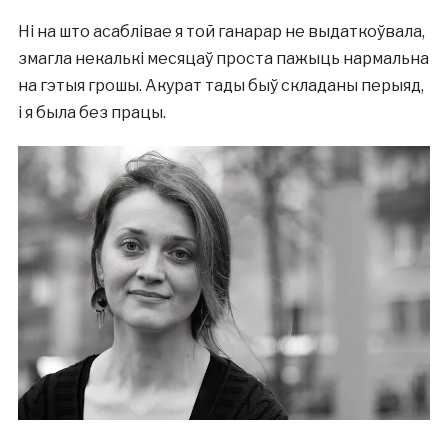
Ні на што асаблівае я той ганарар не выдаткоўвала,
змагла некалькі месяцаў проста пажыць нармальна
на гэтыя грошы. Акурат тады быў складаны перыяд,
і я была без працы.