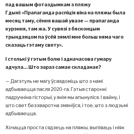
пад
вашым
фотаздымкам з пляжу
Гдын
і:
«
Прапаганда распіція віна на пляжы была
месяц таму, сёння вашай увазе
—
прапаганда
курэння, там жа. У сувязі з бясконцым
трындзяцом па ўсёй зямлі мне больш няма чаго
сказаць гэтаму свету
»
.
І столькі ў гэтым болю і адначасова гумару
адчула… Што зараз самае складанае?
— Дагэтуль не магу ўсвядоміць што з намі
адбываецца пасля 2020-га. Гэтыя старонкі
падручніка гісторыі, у якім мы апынуліся. І вайну, і
што свет беззваротна змяніўся, і тое, што з людзьмі
адбываецца.
Хочацца проста сядзець на пляжы, выпіваць і ніяк