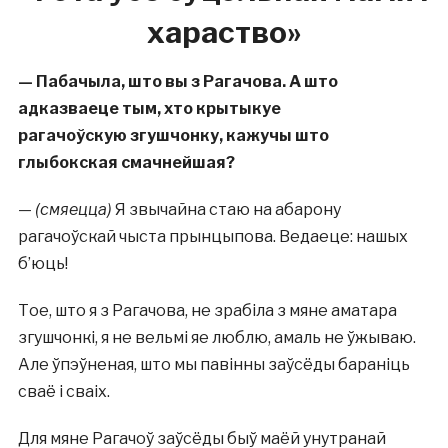
хараство»
—
Пабачыла, што вы з Рагачова. А што
адказваеце тым, хто крытыкуе
рагачоўскую
згуш
чонку, кажучы што
глыбокская смачнейшая?
—
(смяецца)
Я звычайна стаю на абарону
рагачоўскай чыста прынцыпова. Ведаеце: нашых
б’юць!
Тое, што я з Рагачова, не зрабіла з мяне аматара
згушчонкі, я не вельмі яе люблю, амаль не ўжываю.
Але ўпэўненая, што мы павінны заўсёды бараніць
сваё і сваіх.
Для мяне Рагачоў заўсёды быў маёй унутранай