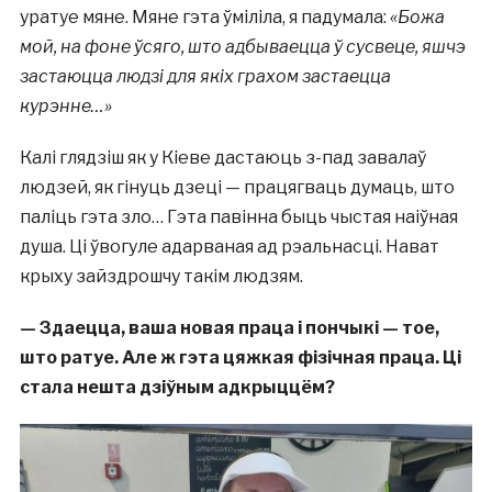
уратуе мяне. Мяне гэта ўміліла, я падумала:
«Божа
мой, на фоне ўсяго, што адбываецца ў сусвеце, яшчэ
застаюцца людзі для якіх грахом застаецца
курэнне…»
Калі глядзіш як у Кіеве дастаюць з-пад завалаў
людзей, як гінуць дзеці — працягваць думаць, што
паліць гэта зло… Гэта павінна быць чыстая наіўная
душа. Ці ўвогуле адарваная ад рэальнасці. Нават
крыху зайздрошчу такім людзям.
—
Здаецца, ваша новая праца і пончыкі
—
тое,
што ратуе. Але ж гэта цяжкая фізічная праца. Ці
стала нешта дзіўным адкрыццём?