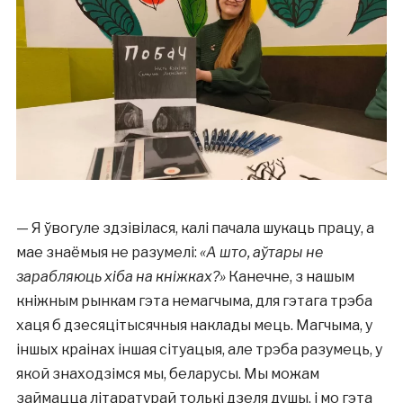
—
Я ўвогуле здзівілася, калі пачала шукаць працу, а
мае знаёмыя не разумелі:
«А што, аўтары не
зарабляюць хіба на кніжках?»
Канечне, з нашым
кніжным рынкам гэта немагчыма, для гэтага трэба
хаця б дзесяцітысячныя наклады мець. Магчыма, у
іншых краінах іншая сітуацыя, але трэба разумець, у
якой знаходзімся мы, беларусы. Мы можам
займацца літаратурай толькі дзеля душы, і мо гэта