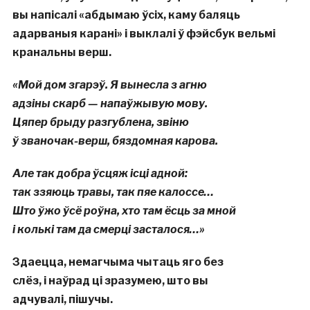
вы напісалі «абдымаю ўсіх, каму баляць
адарваныя карані» і выклалі ў фэйсбук вельмі
кранальны верш.
«Мой дом згарэў. Я вынесла з агню
адзіны скарб — напаўжывую мову.
Цяпер брыду разгублена, звіню
ў званочак-верш, бяздомная карова.
Але так добра ўсцяж ісці адной:
так ззяюць травы, так пяе калоссе…
Што ўжо ўсё роўна, хто там ёсць за мной
і колькі там да смерці засталося…»
Здаецца, немагчыма чытаць
яго
без
слёз,
і
на
ў
рад
ц
і
зразумею, што вы
адчувал
і,
пішучы
.