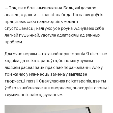
— Так, гэта боль вызвалення. Боль, які дасягае
апагею, а далей — толькі свабода. Як пасля доўгіх
працяглых слёз надыходзіць момант
спустошанасці, калі ўжо ўсё роўна. Адчуваеш сябе
легкай пушынкай, увогуле адлятаючы ад зямных
праблем.
Для мяне вершы — гэта найперш тэрапія. Я ніколі не
хадзіла да псіхатэрапеўта, бо не магу чужым
людзям расказваць пра свае перажыванні. Але ў
той жа час у мяне ёсць замена ў выглядзе
творчасці, паэзіі. Свая ўласная псіхатэрапія, дзе ты
ўсё гэта набалелае выгаворваеш, знаходзіш словы і
тлумачэнні сваім адчуванням.