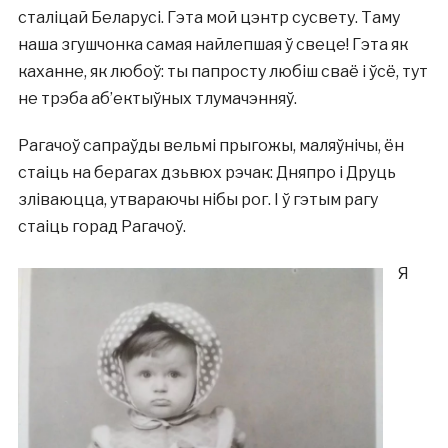
сталіцай Беларусі. Гэта мой цэнтр сусвету. Таму
наша згушчонка самая найлепшая ў свеце! Гэта як
каханне, як любоў: ты папросту любіш сваё і ўсё, тут
не трэба аб’ектыўных тлумачэнняў.
Рагачоў сапраўды вельмі прыгожы, маляўнічы, ён
стаіць на берагах дзьвюх рэчак: Дняпро і Друць
зліваюцца, утвараючы нібы рог. І ў гэтым рагу
стаіць горад Рагачоў.
Я