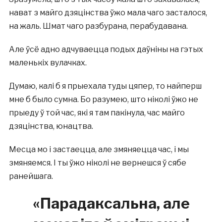
нават з майго дзяцінства ўжо мала чаго засталося,
на жаль. Шмат чаго разбурана, перабудавана.
Але ўсё адно адчуваецца подых даўніны на гэтых
маленькіх вулачках.
Думаю, калі б я прыехала туды цяпер, то найперш
мне б было сумна. Бо разумею, што ніколі ўжо не
прыеду ў той час, які я там пакінула, час майго
дзяцінства, юнацтва.
Месца мо і застаецца, але змяняецца час, і мы
змяняемся. І ты ўжо ніколі не вернешся ў сябе
ранейшага.
«Парадаксальна, але