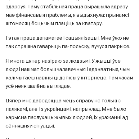
здароўя. Таму стабільная праца вырашыла адразу
мае фінансавыя праблемы, я выдыхнула: прынамсі
штомесяц ёсць чым плаціць за кватэру.
Гэтая праца дапамагае і сацыялізацыі. Мне ўжо не
так страшна гаварыць па-польску, вучуся пакрысе.
Я многа цяпер назіраю за людзьмі. У жыцці ўсе
людзі нашмат больш чалавечныя і адэкватныя, чым
калі чытаеш навіны ці допісы ў інтэрнеце. Там часам
усё неяк шалёна выглядае.
Цяпер мне даводзіцца мець справу не толькі з
палякамі, але і з украінцамі, напрыклад. Мне было
карысна паслухаць жывых людзей, іх уражанні ад
сённяшняй сітуацыі.