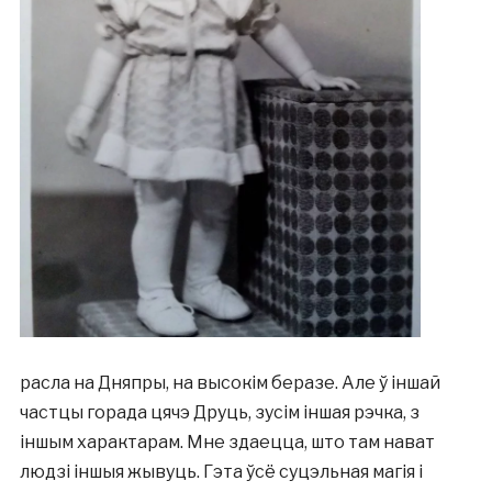
расла на Дняпры, на высокім беразе. Але ў іншай
частцы горада цячэ Друць, зусім іншая рэчка, з
іншым характарам. Мне здаецца, што там нават
людзі іншыя жывуць. Гэта ўсё суцэльная магія і