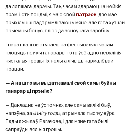
да лепшага, дарэчы. Так, часам здараюцца нейкія
прэміі, стыпендыі, я маю свой
патрэон
, дзе мае
прыхільнікі падтрымліваюць мяне, але гэта хутчэй
прыемны бонус, плюс да асноўнага заробку.
І нават калі выступаеш на фестывалях і часам
плоцяць нейкія ганарары, гэта ўсё адно невялікія і
нясталыя грошы. Іх нельга лічыць нармалёвай
працай.
—
А на што вы
выдаткавал
і
свой самы буйны
ганарар ц
і
прэм
і
ю?
— Дакладна не ўспомню, але самы вялікі быў,
напэўна, за
«Кнігу года»
, атрымала тысячу еўра.
Тады я жыла ў Рагачове, і для мяне гэта былі
сапраўды вялікія грошы.