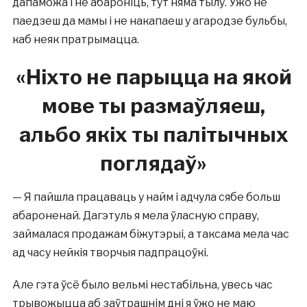
дапаможа і не абароніць, тут няма тылу. Ужо не
паедзеш да мамы і не накапаеш у агародзе бульбы,
каб неяк пратрымацца.
«
Ніхто не парыцца на якой
мове ты размаўляеш,
альбо якіх ты палітычных
поглядаў
»
— Я пайшла працаваць у найм і адчула сябе больш
абароненай. Дагэтуль я мела ўласную справу,
займалася продажам біжутэрыі, а таксама мела час
ад часу нейкія творчыя падпрацоўкі.
Але гэта ўсё было вельмі нестабільна, увесь час
трывожыцца аб заўтрашнім дні я ўжо не маю