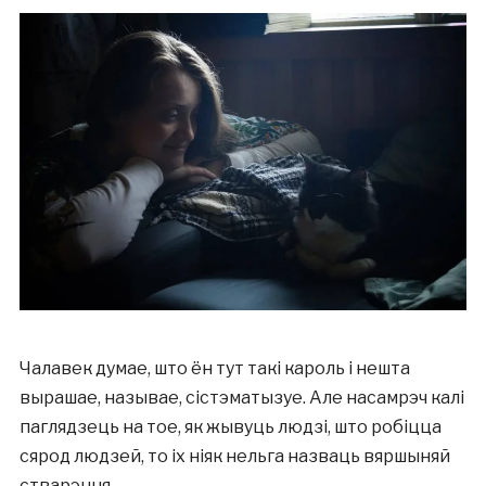
Чалавек думае, што ён тут такі кароль і нешта
вырашае, называе, сістэматызуе. Але насамрэч калі
паглядзець на тое, як жывуць людзі, што робіцца
сярод людзей, то іх ніяк нельга назваць вяршыняй
стварэння.