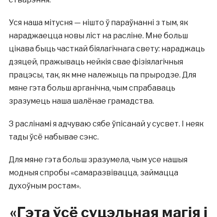
Уся наша мітусня — нішто ў параўнанні з тым, як
нараджаецца новы ліст на расліне. Мне больш
цікава быць часткай біялагічнага свету: нараджаць
дзяцей, пражываць нейкія свае фізіялагічныя
працэсы, так, як мне належыць па прыродзе. Для
мяне гэта больш арганічна, чым спрабаваць
зразумець наша шалёнае грамадства.
З раслінамі я адчуваю сябе ўпісанай у сусвет. І неяк
тады ўсё набывае сэнс.
Для мяне гэта больш зразумела, чым усе нашыя
модныя спробы «самаразвівацца, займацца
духоўным ростам».
«Гэта ўсё суцэльная магія і