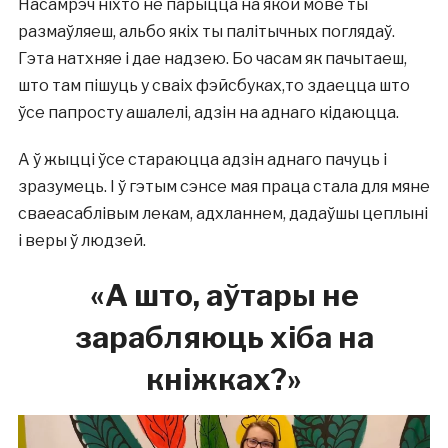
Насамрэч ніхто не парыцца на якой мове ты
размаўляеш, альбо якіх ты палітычных поглядаў.
Гэта натхняе і дае надзею. Бо часам як пачытаеш,
што там пішуць у сваіх фэйсбуках,то здаецца што
ўсе папросту ашалелі, адзін на аднаго кідаюцца.
А ў жыцці ўсе стараюцца адзін аднаго пачуць і
зразумець. І ў гэтым сэнсе мая праца стала для мяне
сваеасаблівым лекам, адхланнем, дадаўшы цеплыні
і веры ў людзей.
«А
што
,
аўтары не
зарабляюць хіба на
кніжках?
»