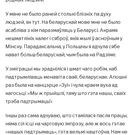
У мяне не было раней столькі блізкіх па духу
людзей, як тут. На беларускай мове мне не было
асабліва з кім паразмаўляць у Беларусі. Акрамя
нешматлікіх калег і сяброў, якія жылі ў асноўным у
Мінску. Парадаксальна, у Польшчы я адчула сябе
нават больш беларускай, чым была на Радзіме.
У эміграцыі мы зрадніліся і шмат чаго робім, каб
падтрымліваць менавіта сваё, беларускае. Апошні
раз была на канцэрце
«Зуі»
і чула краем вуха ад
кагосьці :
«Мы ж прыйшлі, таму што гэта нашы, сваіх
трэба падтрымаць!»
Іншы раз сама адчуваю, што стамілася пасля працы,
няма сіл ісці на чарговую імпрэзу, але ж вось гэтае
«нашых падтрымаць», гэта вельмі каштоўна. Нам не