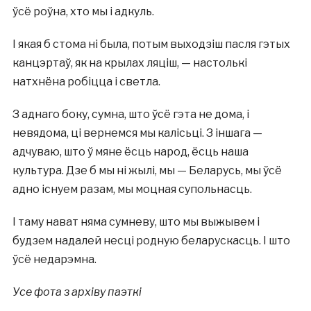
ўсё роўна, хто мы і адкуль.
І якая б стома ні была, потым выходзіш пасля гэтых
канцэртаў, як на крылах ляціш, — настолькі
натхнёна робіцца і светла.
З аднаго боку, сумна, што ўсё гэта не дома, і
невядома, ці вернемся мы калісьці. З іншага —
адчуваю, што ў мяне ёсць народ, ёсць наша
культура. Дзе б мы ні жылі, мы — Беларусь, мы ўсё
адно існуем разам, мы моцная супольнасць.
І таму нават няма сумневу, што мы выжывем і
будзем надалей несці родную беларускасць. І што
ўсё недарэмна.
Усе фота з архіву паэткі