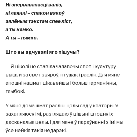
Ні знерваванасці валіз,
ні лаянкі – спакон вякоў
зялёным тэкстам спее ліст,
а ты нямко.
А ты – нямко.
Што вы адчувал
і
яго п
і
шучы?
— Я ніколі не ставіла чалавечы свет і культуру
вышэй за свет звяроў, птушак і раслін. Для мяне
апошні нашмат цікавейшы і больш гарманічны,
глыбокі.
У мяне дома шмат раслін, цэлы сад у кватэры. Я
захапляюся імі, разглядаю ў цішыні штодня іх
дасканалыя целы. І для мяне ў параўнанні з імі мы
ўсе нейкія такія недарэкі.