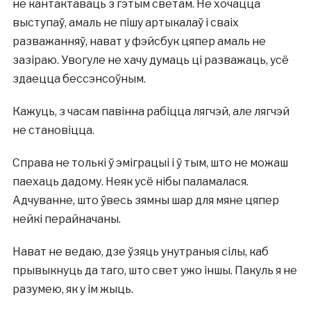
не кантактаваць з гэтым светам. Не хочацца
выступаў, амаль не пішу артыкалаў і сваіх
разважанняў, нават у фэйсбук цяпер амаль не
зазіраю. Увогуле не хачу думаць ці разважаць, усё
здаецца бессэнсоўным.
Кажуць, з часам павінна рабіцца лягчэй, але лягчэй
не становіцца.
Справа не толькі ў эміграцыі і ў тым, што не можаш
паехаць дадому. Неяк усё нібы паламалася.
Адчуванне, што ўвесь зямны шар для мяне цяпер
нейкі перайначаны.
Нават не ведаю, дзе ўзяць унутраныя сілы, каб
прывыкнуць да таго, што свет ужо іншы. Пакуль я не
разумею, як у ім жыць.