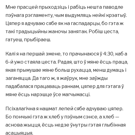
Мне прасцей прыходзіць і рабіць нешта паводле
пэўнага рэгламенту, чым выдумляць нейкі крэатыў.
Цяпер я адчуваю сябе як на гаспадарцы, бо гэта ж
такі традыцыйны жаночы занятак. Робіш цеста,
гатуеш, прыбіраеш.
Калі я на першай змене, то прачынаюся ў 4:30, каб а
6-й ужо стаяла цеста. Радая, што ў мяне ёсць праца,
якая прымушае мяне больш рухацца, менш думаць і
заганяцца. Да таго ж, я жаўрук, мне заўжды
падабалася працаваць ранкам, цяпер для гэтага ў
мяне ёсць нарэшце ўсе магчымасці.
Псіхалагічна я нашмат лепей сябе адчуваю цяпер.
Бо пончыкі гэта ж хлеб у пэўным сэнсе, а хлеб —
аснова жыцця, ёсць недзе ўнутры гэтая глыбінная
асацыяцыя.