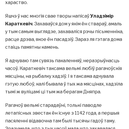
хараство.
Яшчэ ў нас многія свае творы напісаў
Уладзімір
Караткевіч
. Захаваўся дом у якім ён ствараў, амаль
у тым самым выглядзе, захаваліся рэчы пісьменніка,
расце дрэва, якое ён пасадзіў. Зараз ля гэтага дома
стаіць памятны камень.
Я адчуваю там сувязь пакаленняў, неразрыўнасць
часоў. Караткевіч таксама вельмі любіў рагачоўскія
мясціны, на рыбалку хадзіў. І я таксама адчувала
гэтую любоў, калі бывала ў тых жа мясцінах, хадзіла
тымі ж вуліцамі ці тым жа берагам Дняпра.
Рагачоў вельмі старадаўні, толькі паводле
летапісных звестак ён існуе з 1142 года, а першыя
пасяленні відавочна там былі тысячы гадоў таму.
Зразумела, што з тых часоў мала што захавалася,