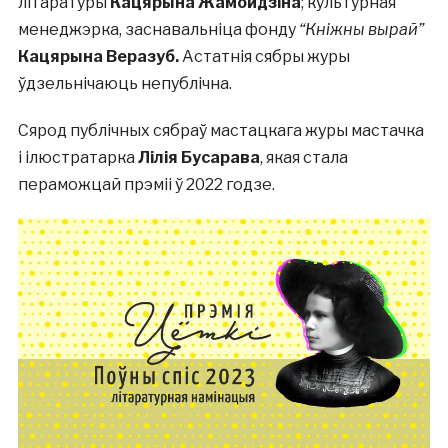
літаратуры
Кацярына Жамойдзіна
; культурная
менеджэрка, заснавальніца фонду
“Кніжны вырай”
Кацярына Веразуб.
Астатнія сябры журы
ўдзельнічаюць непублічна.
Сярод публічных сябраў мастацкага журы мастачка
і ілюстратарка
Лілія Бусарава
, якая стала
пераможцай прэміі ў 2022 годзе.