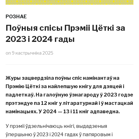
РОЗНАЕ
Поўныя спісы Прэміі Цёткі за
2023 і 2024 гады
on
9 кастрычніка 2025
Журы зацвердзіла поўны спіс намінантаў на
Прэмію Цёткі за найлепшую кнігу для дзяцей і
падлеткаў. На галоўную ўзнагароду ў 2023 годзе
прэтэндуе па 12 кніг у літаратурнай і ў мастацкай
намінацыях. У 2024 — 13 і 11 кніг адпаведна.
У прэміі ўдзельнічаюць кнігі, выдадзеныя
ўпершыню ў 2023 і 2024 гадах ў папяровым і