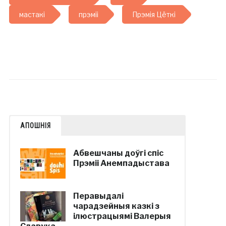
мастакі
прэміі
Прэмія Цёткі
АПОШНІЯ
Абвешчаны доўгі спіс
Прэміі Анемпадыстава
Перавыдалі
чарадзейныя казкі з
ілюстрацыямі Валерыя