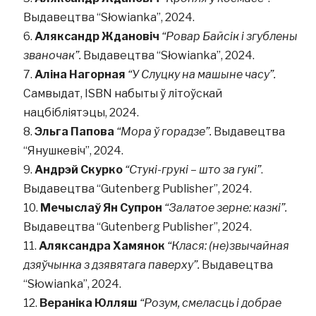
Выдавецтва “Słowianka”, 2024.
Аляксандр Ждановіч
“Ровар Байсік і згублены
званочак”.
Выдавецтва “Słowianka”, 2024.
Аліна Нагорная
“У Слуцку на машыне часу”.
Самвыдат, ISBN набыты ў літоўскай
нацбібліятэцы, 2024.
Эльга Папова
“Мора ў горадзе”.
Выдавецтва
“Янушкевіч”, 2024.
Андрэй Скурко
“Стукі-грукі – што за гукі”
.
Выдавецтва “Gutenberg Publisher”, 2024.
Мечыслаў Ян Супрон
“Залатое зерне: казкі”.
Выдавецтва “Gutenberg Publisher”, 2024.
Аляксандра Хамянок
“Клася: (не)звычайная
дзяўчынка з дзявятага паверху”.
Выдавецтва
“Słowianka”, 2024.
Вераніка Юлляш
“Розум, смеласць і добрае