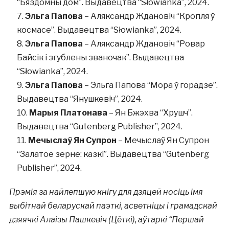
“Бяздомны дом”. Выдавецтва “Słowianka”, 2024.
Эльга Папова
– Аляксандр Ждановіч “Кропля ў
космасе”. Выдавецтва “Słowianka”, 2024.
Эльга Папова
– Аляксандр Ждановіч “Ровар
Байсік і згублены званочак”. Выдавецтва
“Słowianka”, 2024.
Эльга Папова
– Эльга Папова “Мора ў горадзе”.
Выдавецтва “Янушкевіч”, 2024.
Марыя Платонава
– Ян Бжэхва “Хрушч”.
Выдавецтва “Gutenberg Publisher”, 2024.
Мечыслаў Ян Супрон
– Мечыслаў Ян Супрон
“Залатое зерне: казкі”. Выдавецтва “Gutenberg
Publisher”, 2024.
Прэмія за найлепшую кнігу для дзяцей носіць імя
выбітнай беларускай паэткі, асветніцы і грамадскай
дзяячкі Алаізы Пашкевіч (Цёткі), аўтаркі “Першай