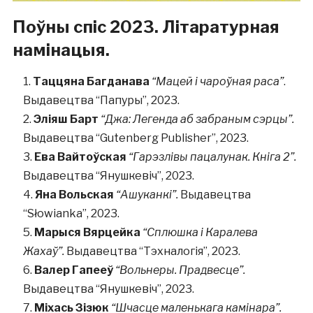
Поўны спіс 2023. Літаратурная
намінацыя.
Таццяна Багданава
“Мацей і чароўная раса”
.
Выдавецтва “Папуры”, 2023.
Эліяш Барт
“Джа: Легенда аб забраным сэрцы”.
Выдавецтва “Gutenberg Publisher”, 2023.
Ева Вайтоўская
“Гарэзлівы пацалунак. Кніга 2”.
Выдавецтва “Янушкевіч”, 2023.
Яна Вольская
“Ашуканкі”.
Выдавецтва
“Słowianka”, 2023.
Марыся Вярцейка
“Сплюшка і Каралева
Жахаў”.
Выдавецтва “Тэхналогія”, 2023.
Валер Гапееў
“Вольнеры. Прадвесце”.
Выдавецтва “Янушкевіч”, 2023.
Міхась Зізюк
“Шчасце маленькага камінара”.