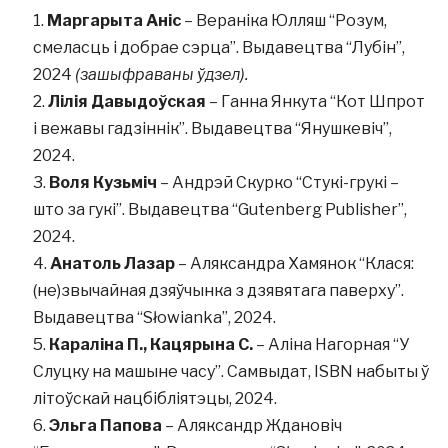
Маргарыта Аніс
– Вераніка Юлляш “Розум,
смеласць і добрае сэрца”. Выдавецтва “Лубін”,
2024
(зашыфраваны ўдзел).
Лілія Давыдоўская
– Ганна Янкута “Кот Шпрот
і вежавы гадзіннік”. Выдавецтва “Янушкевіч”,
2024.
Воля Кузьміч
– Андрэй Скурко “Стукі-грукі –
што за гукі”. Выдавецтва “Gutenberg Publisher”,
2024.
Анатоль Лазар
– Аляксандра Хамянок “Клася:
(не)звычайная дзяўчынка з дзявятага паверху”.
Выдавецтва “Słowianka”, 2024.
Караліна П., Кацярына С.
– Аліна Нагорная “У
Слуцку на машыне часу”. Самвыдат, ISBN набыты ў
літоўскай нацбібліятэцы, 2024.
Эльга Папова
– Аляксандр Ждановіч