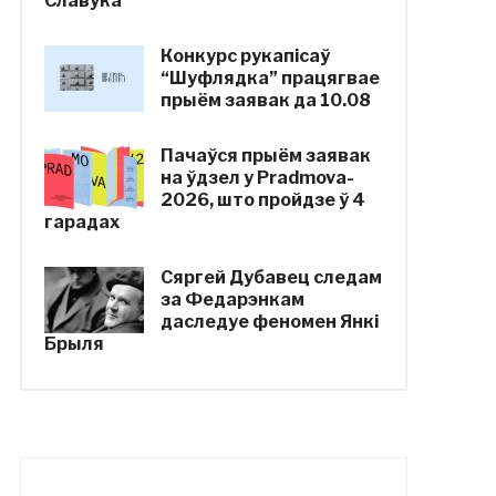
Славука
Конкурс рукапісаў
“Шуфлядка” працягвае
прыём заявак да 10.08
Пачаўся прыём заявак
на ўдзел у Pradmova-
2026, што пройдзе ў 4
гарадах
Сяргей Дубавец следам
за Федарэнкам
даследуе феномен Янкі
Брыля