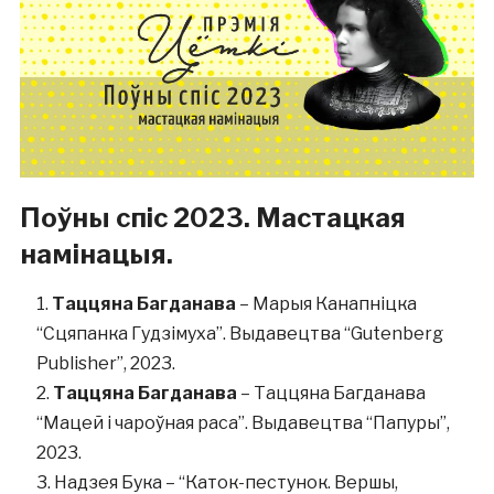
Поўны спіс 2023. Мастацкая
намінацыя.
Таццяна Багданава
– Марыя Канапніцка
“Сцяпанка Гудзімуха”. Выдавецтва “Gutenberg
Publisher”, 2023.
Таццяна Багданава
– Таццяна Багданава
“Мацей і чароўная раса”. Выдавецтва “Папуры”,
2023.
Надзея Бука – “Каток-пестунок. Вершы,