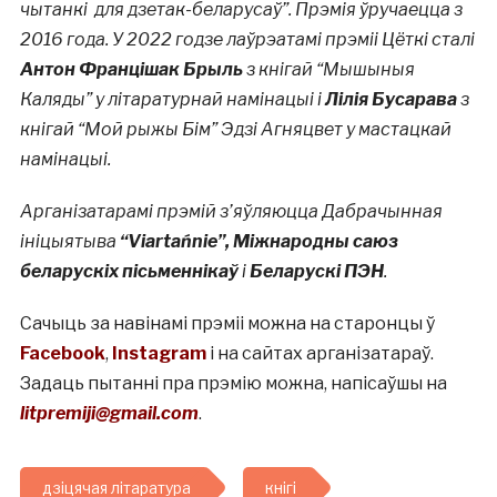
чытанкі для дзетак-беларусаў”. Прэмія ўручаецца з
2016 года. У 2022 годзе лаўрэатамі прэміі Цёткі сталі
Антон Францішак Брыль
з кнігай “Мышыныя
Каляды” у літаратурнай намінацыі і
Лілія Бусарава
з
кнігай “Мой рыжы Бім” Эдзі Агняцвет у мастацкай
намінацыі.
Арганізатарамі прэмій з’яўляюцца Дабрачынная
ініцыятыва
“Viartańnie”, Міжнародны саюз
беларускіх пісьменнікаў
і
Беларускі ПЭН
.
Сачыць за навінамі прэміі можна на старонцы ў
Facebook
,
Instagram
і на сайтах арганізатараў.
Задаць пытанні пра прэмію можна, напісаўшы на
litpremiji@gmail.com
.
дзіцячая літаратура
кнігі