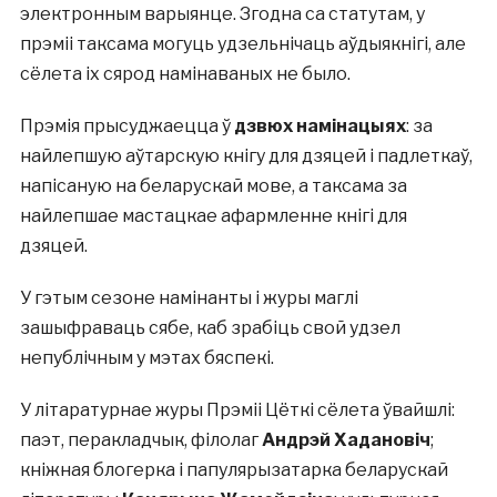
электронным варыянце. Згодна са статутам, у
прэміі таксама могуць удзельнічаць аўдыякнігі, але
сёлета іх сярод намінаваных не было.
Прэмія прысуджаецца ў
дзвюх намінацыях
: за
найлепшую аўтарскую кнігу для дзяцей і падлеткаў,
напісаную на беларускай мове, а таксама за
найлепшае мастацкае афармленне кнігі для
дзяцей.
У гэтым сезоне намінанты і журы маглі
зашыфраваць сябе, каб зрабіць свой удзел
непублічным у мэтах бяспекі.
У літаратурнае журы Прэміі Цёткі сёлета ўвайшлі:
паэт, перакладчык, філолаг
Андрэй Хадановіч
;
кніжная блогерка і папулярызатарка беларускай