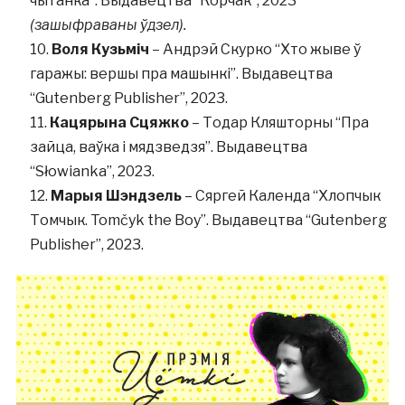
чытанка”. Выдавецтва “Корчак”, 2023
(зашыфраваны ўдзел).
Воля Кузьміч
– Андрэй Скурко “Хто жыве ў
гаражы: вершы пра машынкі”. Выдавецтва
“Gutenberg Publisher”, 2023.
Кацярына Сцяжко
– Тодар Кляшторны “Пра
зайца, ваўка і мядзведзя”. Выдавецтва
“Słowianka”, 2023.
Марыя Шэндзель
– Сяргей Календа “Хлопчык
Томчык. Tomčyk the Boy”. Выдавецтва “Gutenberg
Publisher”, 2023.