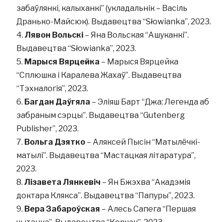
забаўлянкі, калыханкі” (укладальнік – Васіль
Дранько-Майсюк). Выдавецтва “Słowianka”, 2023.
Лявон Вольскі
– Яна Вольская “Ашуканкі”.
Выдавецтва “Słowianka”, 2023.
Марыся Вярцейка
– Марыся Вярцейка
“Сплюшка і Каралева Жахаў”. Выдавецтва
“Тэхналогія”, 2023.
Багдан Даўгяла
– Эліяш Барт “Джа: Легенда аб
забраным сэрцы”. Выдавецтва “Gutenberg
Publisher”, 2023.
Вольга Дзятко
– Аляксей Пысін “Матылёчкі-
матылі”. Выдавецтва “Мастацкая літаратура”,
2023.
Лізавета Лянкевіч
– Ян Бжэхва “Акадэмія
доктара Клякса”. Выдавецтва “Папуры”, 2023.
Вера Забароўская
– Алесь Сапега “Першая