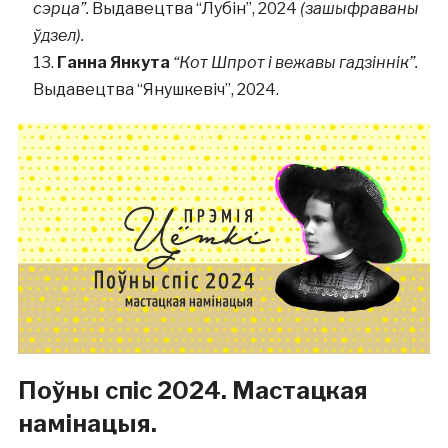
сэрца”.
Выдавецтва “Лубін”, 2024
(зашыфраваны
ўдзел).
Ганна Янкута
“Кот Шпрот і вежавы гадзіннік”.
Выдавецтва “Янушкевіч”, 2024.
Поўны спіс 2024. Мастацкая
намінацыя.