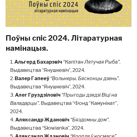
Поўны спіс 2024. Літаратурная
намінацыя.
Альгерд Бахарэвіч
“Капітан Лятучая Рыба”
.
Выдавецтва “Янушкевіч”, 2024.
Валер Гапееў
“Вольнеры. Бясконцы дзень”
.
Выдавецтва “Янушкевіч”, 2024.
Алег Груздзіловіч
“Прыгоды дзядзі Віці на
Валадарцы”.
Выдавецтва “Фонд “Камунікат”,
2024.
Аляксандр Ждановіч
“Бяздомны дом”
.
Выдавецтва “Słowianka”, 2024.
Аляксандр Ждановіч
“Кропля ў космасе”
.