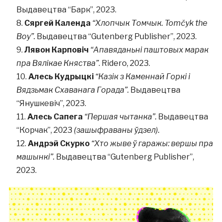
Выдавецтва “Барк”, 2023.
Сяргей Календа
“Хлопчык Томчык. Tomčyk the
Boy”.
Выдавецтва “Gutenberg Publisher”, 2023.
Лявон Карповіч
“Апавяданьні паштовых марак
пра Вялікае Княства”
. Ridero, 2023.
Алесь Кудрыцкі
“Казік з Каменнай Горкі і
Вядзьмак Схаванага Горада”.
Выдавецтва
“Янушкевіч”, 2023.
Алесь Сапега
“Першая чытанка”.
Выдавецтва
“Корчак”, 2023
(зашыфраваны ўдзел).
Андрэй Скурко
“Хто жыве ў гаражы: вершы пра
машынкі”.
Выдавецтва “Gutenberg Publisher”,
2023.