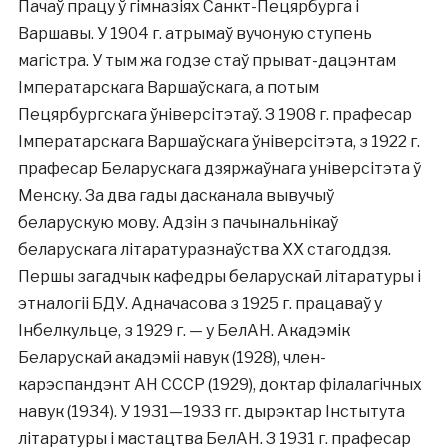
Пачаў працу ў гімназіях Санкт-Пецярбурга і
Варшавы. У 1904 г. атрымаў вучоную ступень
магістра. У тым жа годзе стаў прыват-дацэнтам
Імператарскага Варшаўскага, а потым
Пецярбургскага ўніверсітэтаў. З 1908 г. прафесар
Імператарскага Варшаўскага ўніверсітэта, з 1922 г.
прафесар Беларускага дзяржаўнага універсітэта ў
Менску. За два гады дасканала вывучыў
беларускую мову. Адзін з пачынальнікаў
беларускага літаратуразнаўства XX стагоддзя.
Першы загадчык кафедры беларускай літаратуры і
этналогіі БДУ. Адначасова з 1925 г. працаваў у
Інбелкульце, з 1929 г. — у БелАН. Акадэмік
Беларускай акадэміі навук (1928), член-
карэспандэнт АН СССР (1929), доктар філалагічных
навук (1934). У 1931—1933 гг. дырэктар Інстытута
літаратуры і мастацтва БелАН. З 1931 г. прафесар