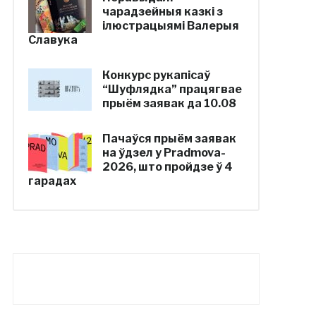
чарадзейныя казкі з
ілюстрацыямі Валерыя
Славука
Конкурс рукапісаў
“Шуфлядка” працягвае
прыём заявак да 10.08
Пачаўся прыём заявак
на ўдзел у Pradmova-
2026, што пройдзе ў 4
гарадах