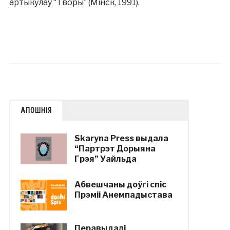
артыкулаў “Творы” (Мінск, 1991).
АПОШНІЯ
Skaryna Press выдала
“Партрэт Дорыяна
Грэя” Уайльда
Абвешчаны доўгі спіс
Прэміі Анемпадыстава
Перавыдалі