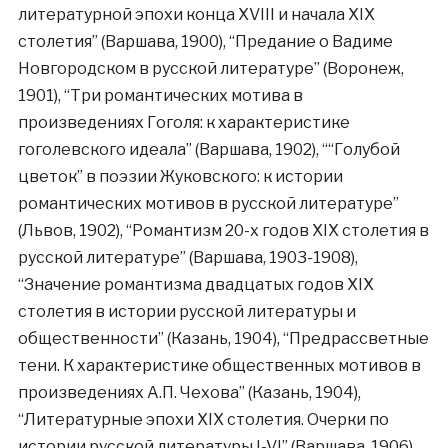
литературной эпохи конца XVIII и начала XIX
столетия” (Варшава, 1900), “Предание о Вадиме
Новгородском в русской литературе” (Воронеж,
1901), “Три романтических мотива в
произведениях Гоголя: к характеристике
гоголевского идеала” (Варшава, 1902), ““Голубой
цветок” в поэзии Жуковского: к истории
романтических мотивов в русской литературе”
(Львов, 1902), “Романтизм 20-х годов XIX столетия в
русской литературе” (Варшава, 1903-1908),
“Значение романтизма двадцатых годов XIX
столетия в истории русской литературы и
общественности” (Казань, 1904), “Предрассветные
тени. К характеристике общественных мотивов в
произведениях А.П. Чехова” (Казань, 1904),
“Литературные эпохи XIX столетия. Очерки по
истории русской литературы I-VI” (Варшава, 1906),