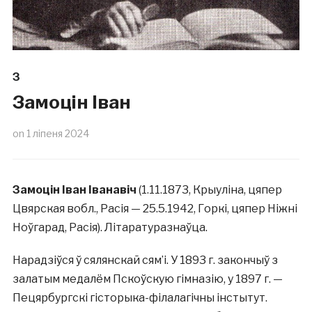
З
Замоцін Іван
on
1 ліпеня 2024
Замоцін Іван Іванавіч
(1.11.1873, Крыуліна, цяпер
Цвярская вобл., Расія — 25.5.1942, Горкі, цяпер Ніжні
Ноўгарад, Расія). Літаратуразнаўца.
Нарадзіўся ў сялянскай сям’і. У 1893 г. закончыў з
залатым медалём Пскоўскую гімназію, у 1897 г. —
Пецярбургскі гісторыка-філалагічны інстытут.