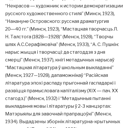
“Некрасов ― художник: к истории демократизации
русского художественного стиля” (Минск, 1923),
“Накануне Островского: русская драматургия
20―40 гг.” (Минск, 1923), “Мастацкая творчасць Л.
Н. Талстога (1828―1928)” (Менск, 1928), “Творчы
шлях А.С.Серафімовіча” (Менск, 1933), “А. С. Пушкін:
нарыс жыцця і творчасці: да стагоддзя з дня
смерці” (Менск, 1937), кнігі метадычных нарысаў
“Мастацкая літаратура ў школьным выкладанні”
(Менск, 1927—1928), дапаможнікаў “Расійская
літаратура эпохі распаду прыгоннай гаспадаркі і
развіцця прамысловага капіталізму (XIX ― пач. XX
стагодз.)” (Менск, 1932) і “Метадычныя пытанні
выкладання мовы і літаратуры ў 2-3 канцэртах:
Матэрыялы для завочнай прапрацоўкі” (Менск,
1934). Выдадзены зборнік літаратурна-крытычных