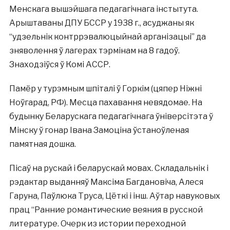
Менскага вышэйшага педагагічнага інстытута.
Арыштаваны ДПУ БССР у 1938 г., асуджаны як
“удзельнік контррэвалюцыйнай арганізацыі” да
зняволення ў лагерах тэрмінам на 8 гадоў.
Знаходзіўся ў Комі АССР.
Памёр у турэмным шпіталі ў Горкім (цяпер Ніжні
Ноўгарад, РФ). Месца пахавання невядомае. На
будынку Беларускага педагагічнага ўніверсітэта ў
Мінску ў гонар Івана Замоціна ўстаноўленая
памятная дошка.
Пісаў на рускай і беларускай мовах. Складальнік і
рэдактар выданняў Максіма Багдановіча, Алеся
Гаруна, Паўлюка Труса, Цёткі і інш. Аўтар навуковых
прац “Ранние романтические веяния в русской
литературе. Очерк из истории переходной