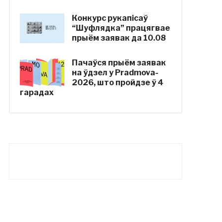
Конкурс рукапісаў
“Шуфлядка” працягвае
прыём заявак да 10.08
Пачаўся прыём заявак
на ўдзел у Pradmova-
2026, што пройдзе ў 4
гарадах