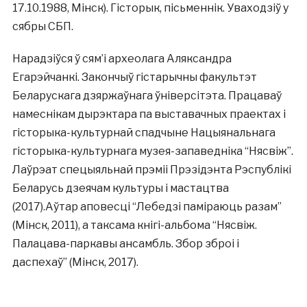
17.10.1988, Мінск). Гісторык, пісьменнік. Уваходзіў у
сябры СБП.
Нарадзіўся ў сям’і археолага Аляксандра
Егарэйчанкі. Закончыў гістарычны факультэт
Беларускага дзяржаўнага ўніверсітэта. Працаваў
намеснікам дырэктара па выставачных праектах і
гісторыка-культурнай спадчыне Нацыянальнага
гісторыка-культурнага музея-запаведніка “Нясвіж”.
Лаўрэат спецыяльнай прэміі Прэзідэнта Рэспублікі
Беларусь дзеячам культуры i мастацтва
(2017).Аўтар аповесці “Лебедзі паміраюць разам”
(Мінск, 2011), а таксама кнігі-альбома “Нясвіж.
Палацава-паркавы ансамбль. Збор зброі і
даспехаў” (Мінск, 2017).