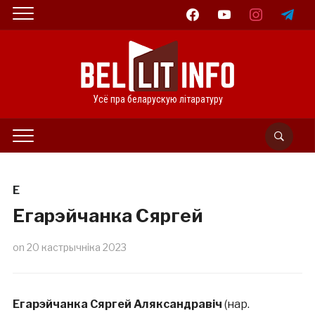
facebook
youtube
instagram
telegram
Усё пра беларускую літаратуру
Е
Егарэйчанка Сяргей
on
20 кастрычніка 2023
Егарэйчанка Сяргей Аляксандравіч
(нар.