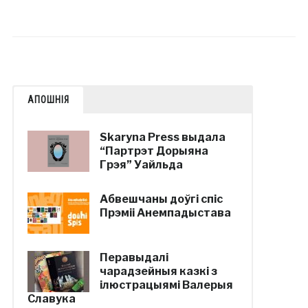
АПОШНІЯ
Skaryna Press выдала
“Партрэт Дорыяна
Грэя” Уайльда
Абвешчаны доўгі спіс
Прэміі Анемпадыстава
Перавыдалі
чарадзейныя казкі з
ілюстрацыямі Валерыя
Славука