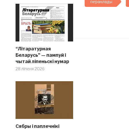
пераклады
“Літаратурная
Беларусь” — пампуй і
чытай ліпеньскі нумар
28 ліпеня 2026
Сябры і паплечнікі