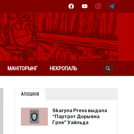
facebook
youtube
instagram
telegram
МАНІТОРЫНГ
НЕКРОПАЛЬ
АПОШНІЯ
Skaryna Press выдала
“Партрэт Дорыяна
Грэя” Уайльда