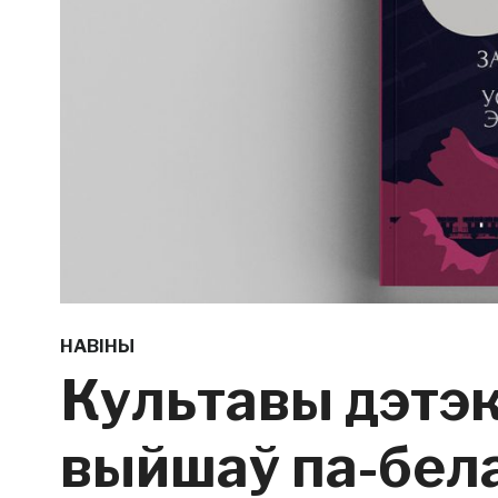
НАВІНЫ
Культавы дэтэ
выйшаў па-бел