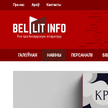
Пра нас
Архіў
Кантакты
Усё пра беларускую літаратуру
ГАЛОЎНАЯ
НАВІНЫ
ПЕРСАНАЛІІ
БІ