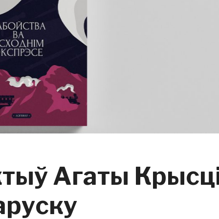
ктыў Агаты Крысц
аруску