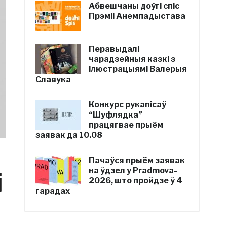
Абвешчаны доўгі спіс
Прэміі Анемпадыстава
Перавыдалі
чарадзейныя казкі з
ілюстрацыямі Валерыя
Славука
Конкурс рукапісаў
“Шуфлядка”
працягвае прыём
заявак да 10.08
Пачаўся прыём заявак
на ўдзел у Pradmova-
і
2026, што пройдзе ў 4
гарадах