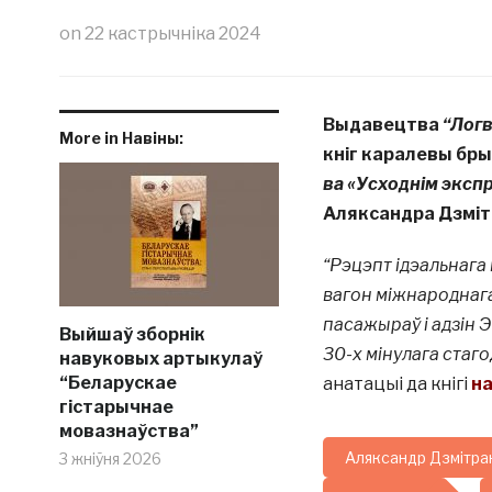
on
22 кастрычніка 2024
Выдавецтва
“Логв
More in Навіны:
кніг каралевы бр
ва «Усходнім эксп
Аляксандра Дзміт
“Рэцэпт ідэальнага 
вагон міжнароднага
пасажыраў і адзін
Выйшаў зборнік
30-х мінулага стаго
навуковых артыкулаў
“Беларускае
анатацыі да кнігі
на
гістарычнае
мовазнаўства”
Аляксандр Дзмітра
3 жніўня 2026