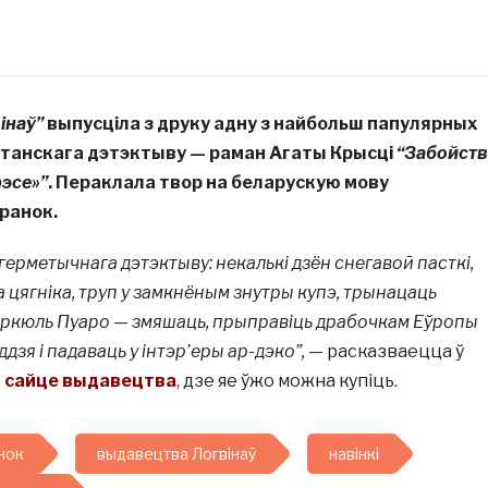
інаў”
выпусціла з друку адну з найбольш папулярных
ытанскага дэтэктыву — раман Агаты Крысці
“Забойств
рэсе»”
. Пераклала твор на беларускую мову
ранок.
герметычнага дэтэктыву: некалькі дзён снегавой пасткі,
 цягніка, труп у замкнёным знутры купэ, трынацаць
 Эркюль Пуаро — змяшаць, прыправіць драбочкам Еўропы
ддзя і падаваць у інтэр’еры ар-дэко”,
— расказваецца ў
 сайце выдавецтва
, дзе яе ўжо можна купіць.
нок
выдавецтва Логвінаў
навінкі