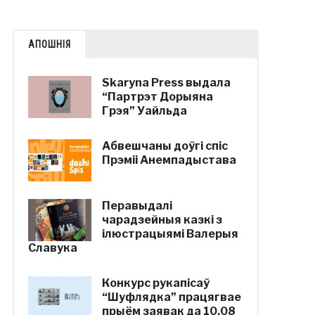
АПОШНІЯ
Skaryna Press выдала
“Партрэт Дорыяна
Грэя” Уайльда
Абвешчаны доўгі спіс
Прэміі Анемпадыстава
Перавыдалі
чарадзейныя казкі з
ілюстрацыямі Валерыя
Славука
Конкурс рукапісаў
“Шуфлядка” працягвае
прыём заявак да 10.08