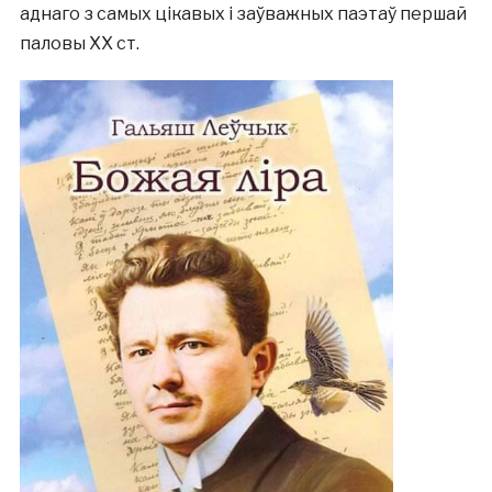
аднаго з самых цікавых і заўважных паэтаў першай
паловы ХХ ст.