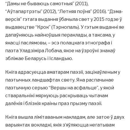
“Дамы не бываюць самотныя” (2011),
“Аўтапартрэты” (2012), “Летняя поўня” (2016). “Дэма-
версія” гэтага выдання ўбачыла свет у 2015 годзе ў
выдавецтве “Крок” (Тэрнопаль). У гэтым выданні яе
дапаўняюць найноўшыя пераклады, а таксама, у
якасці паслямовы, – эсэ полацкага этнографа і
паэта Уладзіміра Лобача, якое на ўзроўні знакаў
збліжае Беларусь і Ісландыю.
Кніга адрасуецца аматарам паэзіі, зацікаўленым у
паэтычных ландшафтах свету. Яна распачынае
паэтычную серыю “Вершы на асфальце”, у якой
стваральнікі мяркуюць раскрываць чытачам
далёкія і блізкія краіны праз прызму паэзіі.
Кніга вышла лімітаваным накладам, але затое ў двух
варыянтах вокладкі, якія з’яўляюцца негатывам