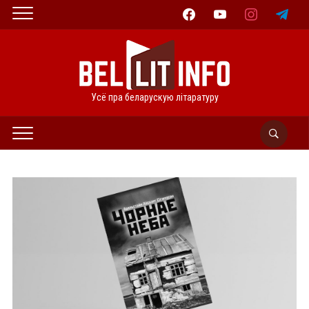
facebook
youtube
instagram
telegram
Усё пра беларускую літаратуру