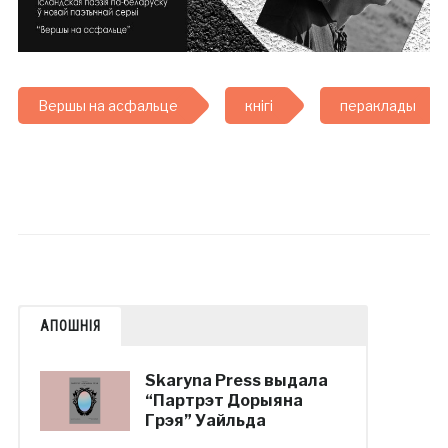
Вершы на асфальце
кнігі
пераклады
АПОШНІЯ
Skaryna Press выдала
“Партрэт Дорыяна
Грэя” Уайльда