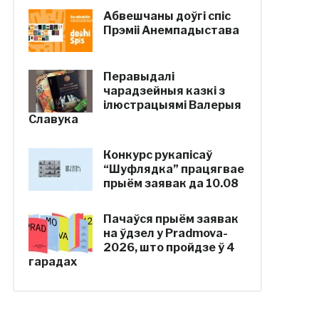
Абвешчаны доўгі спіс
Прэміі Анемпадыстава
Перавыдалі
чарадзейныя казкі з
ілюстрацыямі Валерыя
Славука
Конкурс рукапісаў
“Шуфлядка” працягвае
прыём заявак да 10.08
Пачаўся прыём заявак
на ўдзел у Pradmova-
2026, што пройдзе ў 4
гарадах