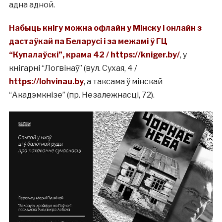
адна адной.
Набыць кнігу можна офлайн у Мінску і онлайн з
дастаўкай па Беларусі і за межамі ў ГЦ
“Купалаўскі”, крама 42 /
https://kniger.by/
, у
кнігарні “Логвінаў” (вул. Сухая, 4 /
https://lohvinau.by
, а таксама ў мінскай
“Акадэмкнізе” (пр. Незалежнасці, 72).