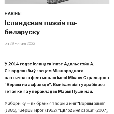
НАВІНЫ
Ісландская паэзія па-
беларуску
on
29 жніўня 2023
У 2014 годзе ісландскі паэт Адальстэйн А.
Сігюрдсан быў госцем Міжнароднага
паэтычнага фестывалю імені Міхася Стральцова
“Вершы на асфальце”. Вынікам візіту зрабілася
гэтая кніга ў перакладзе Марыі Пушкінай.
У зборніку — выбраныя творы з кніг “Вершы зямлі”
(1985), “Вершы мроі” (1992), “Цвярдыня сэрца” (2007),