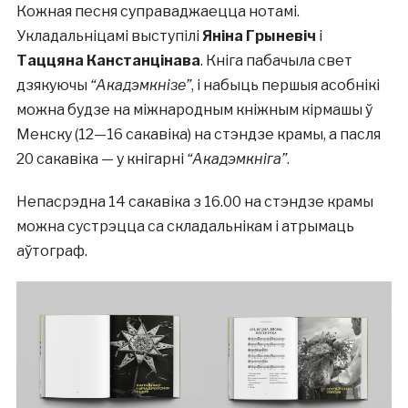
Кожная песня суправаджаецца нотамі.
Укладальніцамі выступілі
Яніна Грыневіч
і
Таццяна Канстанцінава
. Кніга пабачыла свет
дзякуючы
“Акадэмкнізе”
, і набыць першыя асобнікі
можна будзе на міжнародным кніжным кірмашы ў
Менску (12—16 сакавіка) на стэндзе крамы, а пасля
20 сакавіка — у кнігарні
“Акадэмкніга”
.
Непасрэдна 14 сакавіка з 16.00 на стэндзе крамы
можна сустрэцца са складальнікам і атрымаць
аўтограф.