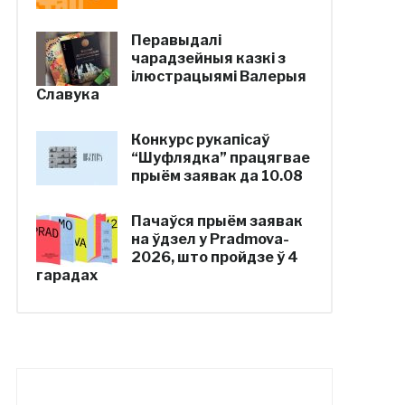
Перавыдалі
чарадзейныя казкі з
ілюстрацыямі Валерыя
Славука
Конкурс рукапісаў
“Шуфлядка” працягвае
прыём заявак да 10.08
Пачаўся прыём заявак
на ўдзел у Pradmova-
2026, што пройдзе ў 4
гарадах