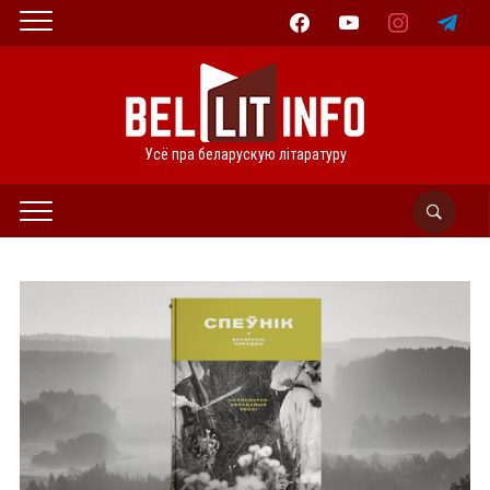
facebook
youtube
instagram
telegram
Усё пра беларускую літаратуру