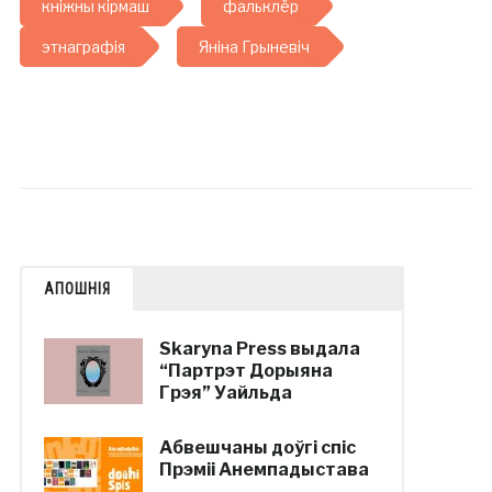
кніжны кірмаш
фальклёр
этнаграфія
Яніна Грыневіч
АПОШНІЯ
Skaryna Press выдала
“Партрэт Дорыяна
Грэя” Уайльда
Абвешчаны доўгі спіс
Прэміі Анемпадыстава