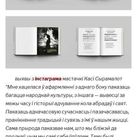
выявы з
інстаграма
мастачкі Касі Сырамалот
“Мне хацелася ў афармленні з аднаго боку паказаць
багацце народнай культуры, з іншага — вывесці за
межы часу і гісторыі адчуванне кола абрадаў і свят.
Паказаць адначасовую сучаснасць і пазачасавасць,
пранікненне традыцый і сувязь з імі ў нашым жыцці.
Сама прырода паказвае нам, што мы бліжэй да
продкаў, чым мы самі сабе ўяўляем. Таму былі