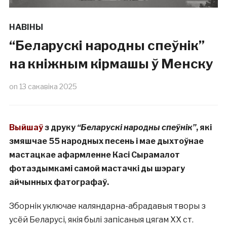
НАВІНЫ
“Беларускі народны спеўнік”
на кніжным кірмашы ў Менску
on
13 сакавіка 2025
Выйшаў
з друку
“Беларускі народны спеўнік”
, які
змяшчае 55 народных песень і мае дыхтоўнае
мастацкае афармленне Касі Сырамалот
фотаздымкамі самой мастачкі ды шэрагу
айчынных фатографаў.
Зборнік уключае каляндарна-абрадавыя творы з
усёй Беларусі, якія былі запісаныя цягам ХХ ст.