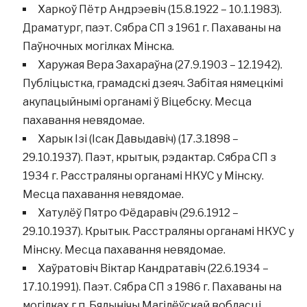
Харкоў Пётр Андрэевіч (15.8.1922 – 10.1.1983).
Драматург, паэт. Сябра СП з 1961 г. Пахаваны на
Паўночных могілках Мінска.
Харужая Вера Захараўна (27.9.1903 – 12.1942).
Публіцыстка, грамадскі дзеяч. Забітая нямецкімі
акупацыйнымі органамі ў Віцебску. Месца
пахавання невядомае.
Харык Ізі (Ісак Давыдавіч) (17.3.1898 –
29.10.1937). Паэт, крытык, рэдактар. Сябра СП з
1934 г. Расстраляны органамі НКУС у Мінску.
Месца пахавання невядомае.
Хатулёў Пятро Фёдаравіч (29.6.1912 –
29.10.1937). Крытык. Расстраляны органамі НКУС у
Мінску. Месца пахавання невядомае.
Хаўратовіч Віктар Кандратавіч (22.6.1934 –
17.10.1991). Паэт. Сябра СП з 1986 г. Пахаваны на
могілках г.п. Бялынічы Магілёўскай вобласці.