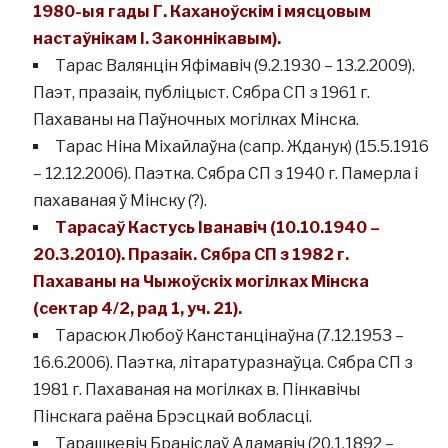
1980-ыя гады Г. Каханоўскім і мясцовым
настаўнікам І. Законнікавым).
Тарас Валянцін Яфімавіч (9.2.1930 – 13.2.2009).
Паэт, празаік, публіцыст. Сябра СП з 1961 г.
Пахаваны на Паўночных могілках Мінска.
Тарас Ніна Міхайлаўна (сапр. Жданук) (15.5.1916
– 12.12.2006). Паэтка. Сябра СП з 1940 г. Памерла і
пахаваная ў Мінску (?).
Тарасаў Кастусь Іванавіч (10.10.1940 –
20.3.2010). Празаік. Сябра СП з 1982 г.
Пахаваны на Чыжоўскіх могілках Мінска
(сектар 4/2, рад 1, уч. 21).
Тарасюк Любоў Канстанцінаўна (7.12.1953 –
16.6.2006). Паэтка, літаратуразнаўца. Сябра СП з
1981 г. Пахаваная на могілках в. Пінкавічы
Пінскага раёна Брэсцкай вобласці.
Тарашкевіч Браніслаў Адамавіч (20.1.1892 –