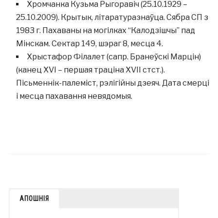
Хромчанка Кузьма Рыгоравіч (25.10.1929 –
25.10.2009). Крытык, літаратуразнаўца. Сябра СП з
1983 г. Пахаваны на могілках “Калодзішчы” пад
Мінскам. Сектар 149, шэраг 8, месца 4.
Хрыстафор Філалет (сапр. Бранеўскі Марцін)
(канец ХVI – першая траціна XVII стст.).
Пісьменнік-палеміст, рэлігійны дзеяч. Дата смерці
і месца пахавання невядомыя.
АПОШНІЯ