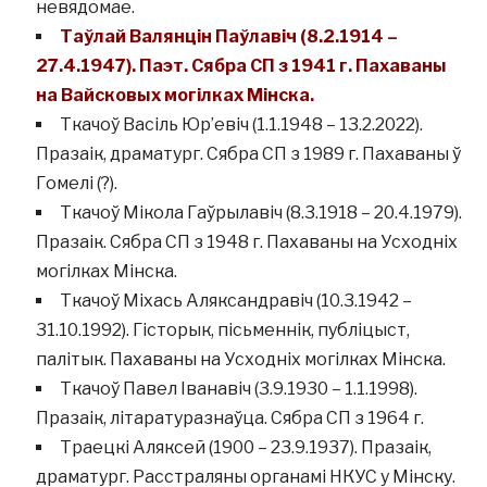
невядомае.
Таўлай Валянцін Паўлавіч (8.2.1914 –
27.4.1947). Паэт. Сябра СП з 1941 г. Пахаваны
на Вайсковых могілках Мінска.
Ткачоў Васіль Юр’евіч (1.1.1948 – 13.2.2022).
Празаік, драматург. Сябра СП з 1989 г. Пахаваны ў
Гомелі (?).
Ткачоў Мікола Гаўрылавіч (8.3.1918 – 20.4.1979).
Празаік. Сябра СП з 1948 г. Пахаваны на Усходніх
могілках Мінска.
Ткачоў Міхась Аляксандравіч (10.3.1942 –
31.10.1992). Гісторык, пісьменнік, публіцыст,
палітык. Пахаваны на Усходніх могілках Мінска.
Ткачоў Павел Іванавіч (3.9.1930 – 1.1.1998).
Празаік, літаратуразнаўца. Сябра СП з 1964 г.
Траецкі Аляксей (1900 – 23.9.1937). Празаік,
драматург. Расстраляны органамі НКУС у Мінску.