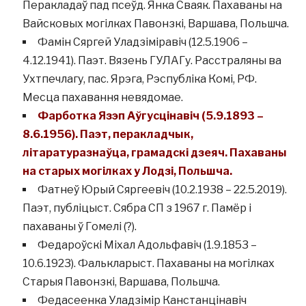
Перакладаў пад псеўд. Янка Сваяк. Пахаваны на
Вайсковых могілках Павонзкі, Варшава, Польшча.
Фамін Сяргей Уладзіміравіч (12.5.1906 –
4.12.1941). Паэт. Вязень ГУЛАГу. Расстраляны ва
Ухтпечлагу, пас. Ярэга, Рэспубліка Комі, РФ.
Месца пахавання невядомае.
Фарботка Язэп Аўгусцінавіч (5.9.1893 –
8.6.1956). Паэт, перакладчык,
літаратуразнаўца, грамадскі дзеяч. Пахаваны
на старых могілках у Лодзі, Польшча.
Фатнеў Юрый Сяргеевіч (10.2.1938 – 22.5.2019).
Паэт, публіцыст. Сябра СП з 1967 г. Памёр і
пахаваны ў Гомелі (?).
Федароўскі Міхал Адольфавіч (1.9.1853 –
10.6.1923). Фалькларыст. Пахаваны на могілках
Старыя Павонзкі, Варшава, Польшча.
Федасеенка Уладзімір Канстанцінавіч