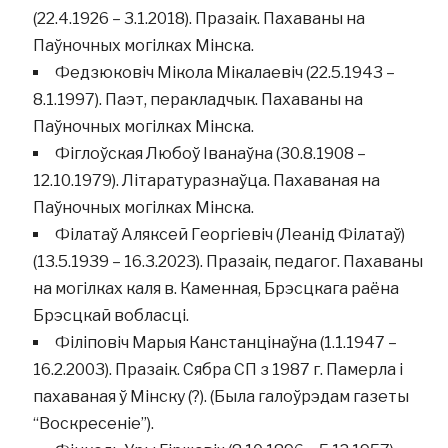
(22.4.1926 – 3.1.2018). Празаік. Пахаваны на
Паўночных могілках Мінска.
Федзюковіч Мікола Мікалаевіч (22.5.1943 –
8.1.1997). Паэт, перакладчык. Пахаваны на
Паўночных могілках Мінска.
Фіглоўская Любоў Іванаўна (30.8.1908 –
12.10.1979). Літаратуразнаўца. Пахаваная на
Паўночных могілках Мінска.
Філатаў Аляксей Георгіевіч (Леанід Філатаў)
(13.5.1939 – 16.3.2023). Празаік, педагог. Пахаваны
на могілках каля в. Каменная, Брэсцкага раёна
Брэсцкай вобласці.
Філіповіч Марыя Канстанцінаўна (1.1.1947 –
16.2.2003). Празаік. Сябра СП з 1987 г. Памерла і
пахаваная ў Мінску (?). (Была галоўрэдам газеты
“Воскресеніе”).