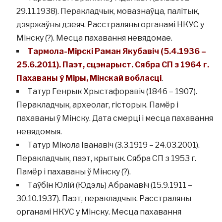
29.11.1938). Перакладчык, мовазнаўца, палітык,
дзяржаўны дзеяч. Расстраляны органамі НКУС у
Мінску (?). Месца пахавання невядомае.
Тармола-Мірскі Раман Якубавіч (5.4.1936 –
25.6.2011). Паэт, сцэнарыст. Сябра СП з 1964 г.
Пахаваны ў Міры, Мінскай вобласці
.
Татур Генрык Хрыстафоравіч (1846 – 1907).
Перакладчык, археолаг, гісторык. Памёр і
пахаваны ў Мінску. Дата смерці і месца пахавання
невядомыя.
Татур Мікола Іванавіч (3.3.1919 – 24.03.2001).
Перакладчык, паэт, крытык. Сябра СП з 1953 г.
Памёр і пахаваны ў Мінску (?).
Таўбін Юлій (Юдэль) Абрамавіч (15.9.1911 –
30.10.1937). Паэт, перакладчык. Расстраляны
органамі НКУС у Мінску. Месца пахавання