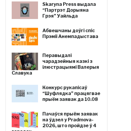
Skaryna Press выдала
“Партрэт Дорыяна
Грэя” Уайльда
Абвешчаны доўгі спіс
Прэміі Анемпадыстава
Перавыдалі
чарадзейныя казкі з
ілюстрацыямі Валерыя
Славука
Конкурс рукапісаў
“Шуфлядка” працягвае
прыём заявак да 10.08
Пачаўся прыём заявак
на ўдзел у Pradmova-
2026, што пройдзе ў 4