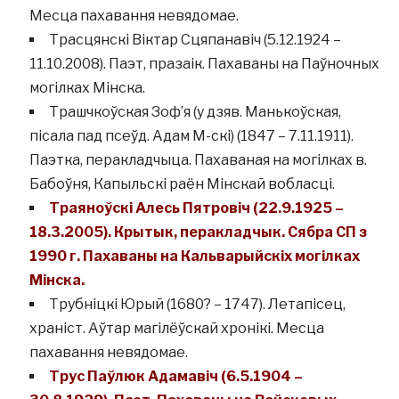
Месца пахавання невядомае.
Трасцянскі Віктар Сцяпанавіч (5.12.1924 –
11.10.2008). Паэт, празаік. Пахаваны на Паўночных
могілках Мінска.
Трашчкоўская Зоф’я (у дзяв. Манькоўская,
пісала пад псеўд. Адам М-скі) (1847 – 7.11.1911).
Паэтка, перакладчыца. Пахаваная на могілках в.
Бабоўня, Капыльскі раён Мінскай вобласці.
Траяноўскі Алесь Пятровіч (22.9.1925 –
18.3.2005). Крытык, перакладчык. Сябра СП з
1990 г. Пахаваны на Кальварыйскіх могілках
Мінска.
Трубніцкі Юрый (1680? – 1747). Летапісец,
храніст. Аўтар магілёўскай хронікі. Месца
пахавання невядомае.
Трус Паўлюк Адамавіч (6.5.1904 –