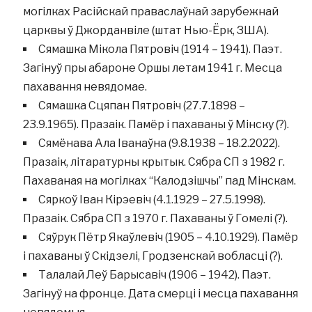
могілках Расійскай праваслаўнай зарубежнай
царквы ў Джорданвіле (штат Нью-Ёрк, ЗША).
Сямашка Мікола Пятровіч (1914 – 1941). Паэт.
Загінуў пры абароне Оршы летам 1941 г. Месца
пахавання невядомае.
Сямашка Сцяпан Пятровіч (27.7.1898 –
23.9.1965). Празаік. Памёр і пахаваны ў Мінску (?).
Сямёнава Ала Іванаўна (9.8.1938 – 18.2.2022).
Празаік, літаратурны крытык. Сябра СП з 1982 г.
Пахаваная на могілках “Калодзішчы” пад Мінскам.
Сяркоў Іван Кірэевіч (4.1.1929 – 27.5.1998).
Празаік. Сябра СП з 1970 г. Пахаваны ў Гомелі (?).
Сяўрук Пётр Якаўлевіч (1905 – 4.10.1929). Памёр
і пахаваны ў Скідзелі, Гродзенскай вобласці (?).
Талалай Леў Барысавіч (1906 – 1942). Паэт.
Загінуў на фронце. Дата смерці і месца пахавання