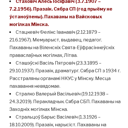
Стаховіч Алесь Іосіфавіч (3.7.1907 –
7.2.1956). Празаік. Сябра СП (год прыёму не
ўстаноўлены). Пахаваны на Вайсковых
могілках Мінска.
Стацкевіч Фелікс Іванавіч (2.12.1879 –
21.6.1967). Мемуарыст, выдавец, педагог.
Пахаваны на Віленскіх Свята-Еўфрасіннеўскіх
праваслаўных могілках, Літва.
Сташэўскі Васіль Пятровіч (23.3.1895 –
29.10.1937). Празаік, драматург. Сябра СП з 1934 г.
Расстраляны органамі НКУС у Мінску. Месца
пахавання невядомае.
Стралко Валерый Васільевіч (19.12.1938 –
24.3.2019). Перакладчык. Сябра СБП. Пахаваны на
Заходніх могілках Мінска.
Стральцоў Барыс Васілевіч (1.3.1926 –
18.10.2009). Празаік, нарысіст. Пахаваны на