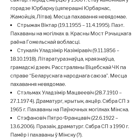
горадзе Юрбарку (цяперашні Юрбаркас,
Жамойція, Літва). Месца пахавання невядомае.
Стрыжак Віктар (19.1.1955 – 11.4.1995). Паэт.
Пахаваны на могілках в. Красны Мост Рэчыцкага
раёна Гомельскай вобласці.
Стукаліч Уладзімір Казіміравіч (9.11.1856 –
18.10.1918). Літаратуразнаўца, краязнаўца,
грамадскі дзеяч. Расстраляны Віцебскай ЧК па
справе “Беларускага народнага саюза”. Месца
пахавання невядомае.
Стэльмах Уладзімір Мацвеевіч (28.7.1910 –
27.1.1974). Драматург, крытык, акцёр. Сябра СП з
1965 г. Пахаваны на Паўночных могілках Мінска.
Стэфановіч Пятро Францавіч (22.6.1922 –
13.6.2006). Празаік, драматург. Сябра СП з 1990 г.
Памёр і пахаваны ў Мінску (?).