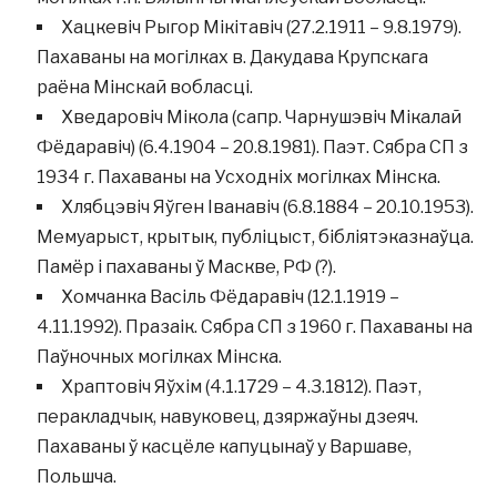
Хацкевіч Рыгор Мікітавіч (27.2.1911 – 9.8.1979).
Пахаваны на могілках в. Дакудава Крупскага
раёна Мінскай вобласці.
Хведаровіч Мікола (сапр. Чарнушэвіч Мікалай
Фёдаравіч) (6.4.1904 – 20.8.1981). Паэт. Сябра СП з
1934 г. Пахаваны на Усходніх могілках Мінска.
Хлябцэвіч Яўген Іванавіч (6.8.1884 – 20.10.1953).
Мемуарыст, крытык, публіцыст, бібліятэказнаўца.
Памёр і пахаваны ў Маскве, РФ (?).
Хомчанка Васіль Фёдаравіч (12.1.1919 –
4.11.1992). Празаік. Сябра СП з 1960 г. Пахаваны на
Паўночных могілках Мінска.
Храптовіч Яўхім (4.1.1729 – 4.3.1812). Паэт,
перакладчык, навуковец, дзяржаўны дзеяч.
Пахаваны ў касцёле капуцынаў у Варшаве,
Польшча.