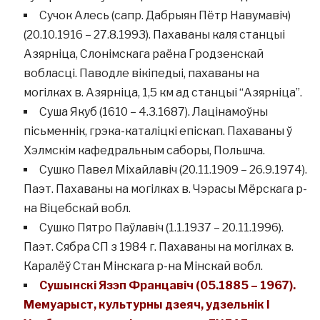
Сучок Алесь (сапр. Дабрыян Пётр Навумавіч)
(20.10.1916 – 27.8.1993). Пахаваны каля станцыі
Азярніца, Слонімскага раёна Гродзенскай
вобласці. Паводле вікіпедыі, пахаваны на
могілках в. Азярніца, 1,5 км ад станцыі “Азярніца”.
Суша Якуб (1610 – 4.3.1687). Лацінамоўны
пісьменнік, грэка-каталіцкі епіскап. Пахаваны ў
Хэлмскім кафедральным саборы, Польшча.
Сушко Павел Міхайлавіч (20.11.1909 – 26.9.1974).
Паэт. Пахаваны на могілках в. Чэрасы Мёрскага р-
на Віцебскай вобл.
Сушко Пятро Паўлавіч (1.1.1937 – 20.11.1996).
Паэт. Сябра СП з 1984 г. Пахаваны на могілках в.
Каралёў Стан Мінскага р-на Мінскай вобл.
Сушынскі Язэп Францавіч (05.1885 – 1967).
Мемуарыст, культурны дзеяч, удзельнік І