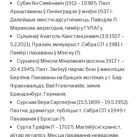
Субач Ян Сямёнавіч (1912 – 1938?). Паэт.
Арыштаваны ў Ленінградзе ў жніўні 1937 г.
Далейшыя звесткі адсутнічаюць. Паводле Л.
Маракова, верагодна, памёр у ГУЛАГу.
Сульянаў Анатоль Канстанцінавіч (3.9.1927 –
5.2.2021). Празаік, мемуарыст. Сябра СП з 1981 г.
Памёр і пахаваны ў Мінску (?).
Сурначоў Мікола Мікалаевіч (восень 1917 г. –
20.4.1945). Паэт. Загінуў падчас бою ў ваколіцах
Берліна. Пахаваны на брацкіх могілках у г. Бад-
Фраенвальдэ, Bad Freienwalde, зямля
Брандэнбург, Германія.
Сурская Вера Сяргееўна (15.5.1899 – 19.5.1952).
Паэтка, драматург, публіцыст. Сябра СП з 1949 г.
Пахаваная ў Брэсце (?).
Сурта Трафім (? – 1701?). Магілёўскі храніст,
аўтар летапісу. Месца пахавання невядомае.