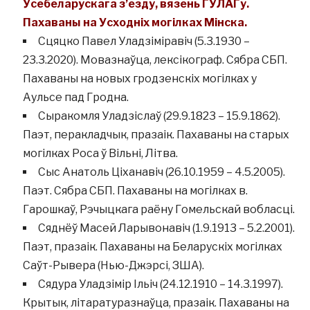
Усебеларускага з’езду, вязень ГУЛАГу.
Пахаваны на Усходніх могілках Мінска.
Сцяцко Павел Уладзіміравіч (5.3.1930 –
23.3.2020). Мовазнаўца, лексікограф. Сябра СБП.
Пахаваны на новых гродзенскіх могілках у
Аульсе пад Гродна.
Сыракомля Уладзіслаў (29.9.1823 – 15.9.1862).
Паэт, перакладчык, празаік. Пахаваны на старых
могілках Роса ў Вільні, Літва.
Сыс Анатоль Ціханавіч (26.10.1959 – 4.5.2005).
Паэт. Сябра СБП. Пахаваны на могілках в.
Гарошкаў, Рэчыцкага раёну Гомельскай вобласці.
Сяднёў Масей Ларывонавіч (1.9.1913 – 5.2.2001).
Паэт, празаік. Пахаваны на Беларускіх могілках
Саўт-Рывера (Нью-Джэрсі, ЗША).
Сядура Уладзімір Ільіч (24.12.1910 – 14.3.1997).
Крытык, літаратуразнаўца, празаік. Пахаваны на