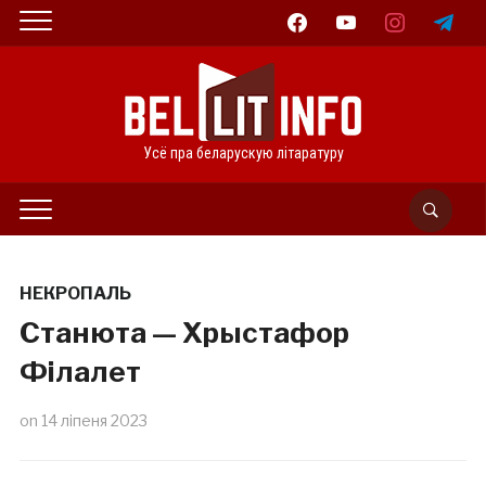
facebook
youtube
instagram
telegram
Усё пра беларускую літаратуру
НЕКРОПАЛЬ
Станюта — Хрыстафор
Філалет
on
14 ліпеня 2023