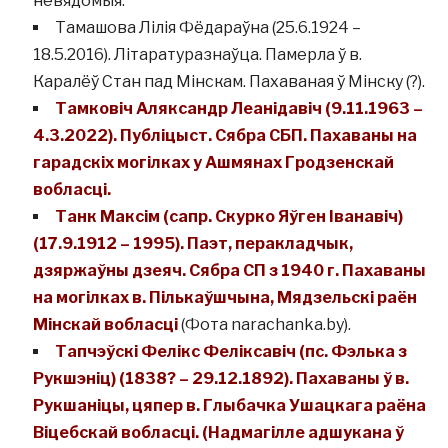
невядомыя.
Тамашова Лілія Фёдараўна (25.6.1924 –
18.5.2016). Літаратуразнаўца. Памерла ў в.
Каралёў Стан пад Мінскам. Пахаваная ў Мінску (?).
Тамковіч Аляксандр Леанідавіч (9.11.1963 –
4.3.2022). Публіцыст. Сябра СБП. Пахаваны на
гарадскіх могілках у Ашмянах Гродзенскай
вобласці.
Танк Максім (сапр. Скурко Яўген Іванавіч)
(17.9.1912 – 1995). Паэт, перакладчык,
дзяржаўны дзеяч. Сябра СП з 1940 г. Пахаваны
на могілках в. Пількаўшчына, Мядзельскі раён
Мінскай вобласці
(Фота narachanka.by).
Тапчэўскі Фелікс Феліксавіч (пс. Фэлька з
Рукшэніц) (1838? – 29.12.1892). Пахаваны ў в.
Рукшаніцы, цяпер в. Глыбачка Ушацкага раёна
Віцебскай вобласці. (Надмагілле адшукана ў