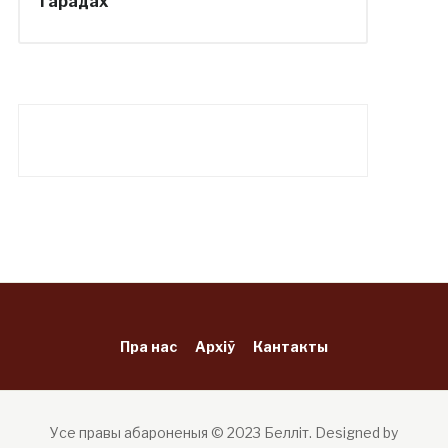
гарадах
Пра нас
Архіў
Кантакты
Усе правы абароненыя © 2023 Белліт.
Designed by