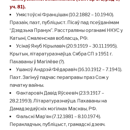
уч. 81).
Умястоўскі Францішак (10.2.1882 – 10.1940).
Празаік, паэт, публіцыст. Пісаў пад псеўданімам
“Дзядзька Пранук”. Расстраляны органамі НКУС у
Катыні, Смаленская вобласць, РФ.
Усікаў Якуб Кірылавіч (20.9.1919 – 30.11.1995).
Крытык, літаратуразнаўца. Сябра СП з 1951 г.
Пахаваны ў Магілёве (?).
Ушакоў Андрэй Фёдаравіч (16.10.1912 – 7.1941).
Паэт. Загінуў падчас пераправы праз Сож у
пачатку вайны.
Фактаровіч Давід Яўсеевіч (23.9.1917 –
28.2.1993). Літаратуразнаўца. Пахаваны на
Дамадзедаўскіх могілках Масквы, РФ.
Фальскі Мар’ян (7.12.1881 – 8.10.1974).
Перакладчык, публіцыст, грамадскі дзеяч.