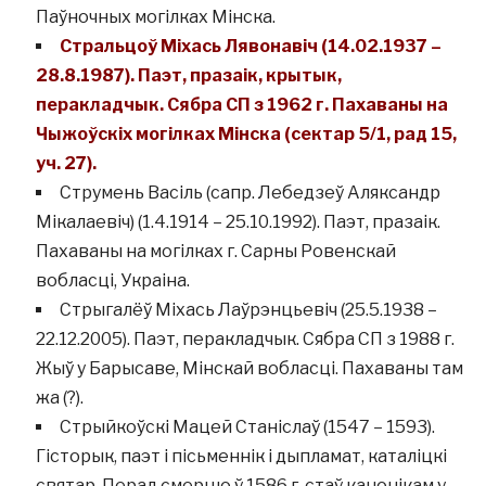
Паўночных могілках Мінска.
Стральцоў Міхась Лявонавіч (14.02.1937 –
28.8.1987). Паэт, празаік, крытык,
перакладчык. Сябра СП з 1962 г. Пахаваны на
Чыжоўскіх могілках Мінска (сектар 5/1, рад 15,
уч. 27).
Струмень Васіль (сапр. Лебедзеў Аляксандр
Мікалаевіч) (1.4.1914 – 25.10.1992). Паэт, празаік.
Пахаваны на могілках г. Сарны Ровенскай
вобласці, Украіна.
Стрыгалёў Міхась Лаўрэнцьевіч (25.5.1938 –
22.12.2005). Паэт, перакладчык. Сябра СП з 1988 г.
Жыў у Барысаве, Мінскай вобласці. Пахаваны там
жа (?).
Стрыйкоўскі Мацей Станіслаў (1547 – 1593).
Гісторык, паэт і пісьменнік і дыпламат, каталіцкі
святар. Перад смерцю ў 1586 г. стаў канонікам у