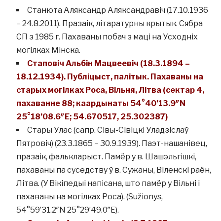
Станюта Аляксандр Аляксандравіч (17.10.1936
– 24.8.2011). Празаік, літаратурны крытык. Сябра
СП з 1985 г. Пахаваны побач з маці на Усходніх
могілках Мінска.
Стаповіч Альбін Мацвеевіч (18.3.1894 –
18.12.1934). Публіцыст, палітык. Пахаваны на
старых могілках Роса, Вільня, Літва (сектар 4,
пахаванне 88; каардынаты 54°40’13.9″N
25°18’08.6″E; 54.670517, 25.302387)
Стары Улас (сапр. Сівы-Сівіцкі Уладзіслаў
Пятровіч) (23.3.1865 – 30.9.1939). Паэт-нашанівец,
празаік, фалькларыст. Памёр у в. Шашэльгішкі,
пахаваны па суседству ў в. Сужаны, Віленскі раён,
Літва. (У Вікіпедыі напісана, што памёр у Вільні і
пахаваны на могілках Роса). (Sužionys,
54°59’31.2″N 25°29’49.0″E).