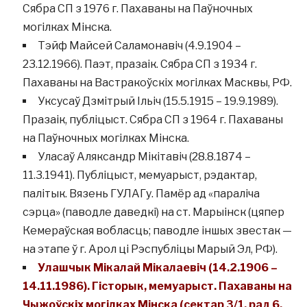
Сябра СП з 1976 г. Пахаваны на Паўночных
могілках Мінска.
Тэйф Майсей Саламонавіч (4.9.1904 –
23.12.1966). Паэт, празаік. Сябра СП з 1934 г.
Пахаваны на Вастракоўскіх могілках Масквы, РФ.
Уксусаў Дзмітрый Ільіч (15.5.1915 – 19.9.1989).
Празаік, публіцыст. Сябра СП з 1964 г. Пахаваны
на Паўночных могілках Мінска.
Уласаў Аляксандр Мікітавіч (28.8.1874 –
11.3.1941). Публіцыст, мемуарыст, рэдактар,
палітык. Вязень ГУЛАГу. Памёр ад «параліча
сэрца» (паводле даведкі) на ст. Марыінск (цяпер
Кемераўская вобласць; паводле іншых звестак —
на этапе ў г. Арол ці Рэспубліцы Марый Эл, РФ).
Улашчык Мікалай Мікалаевіч (14.2.1906 –
14.11.1986). Гісторык, мемуарыст. Пахаваны на
Чыжоўскіх могілках Мінска (сектар 3/1, рад 6,