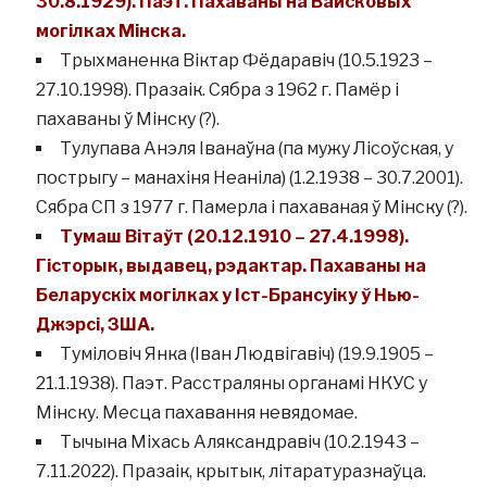
30.8.1929). Паэт. Пахаваны на Вайсковых
могілках Мінска.
Трыхманенка Віктар Фёдаравіч (10.5.1923 –
27.10.1998). Празаік. Сябра з 1962 г. Памёр і
пахаваны ў Мінску (?).
Тулупава Анэля Іванаўна (па мужу Лісоўская, у
пострыгу – манахіня Неаніла) (1.2.1938 – 30.7.2001).
Сябра СП з 1977 г. Памерла і пахаваная ў Мінску (?).
Тумаш Вітаўт (20.12.1910 – 27.4.1998).
Гісторык, выдавец, рэдактар. Пахаваны на
Беларускіх могілках у Іст-Брансуіку ў Нью-
Джэрсі, ЗША.
Туміловіч Янка (Іван Людвігавіч) (19.9.1905 –
21.1.1938). Паэт. Расстраляны органамі НКУС у
Мінску. Месца пахавання невядомае.
Тычына Міхась Аляксандравіч (10.2.1943 –
7.11.2022). Празаік, крытык, літаратуразнаўца.