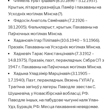
Фінкель Уры Гіршавіч (8.10.1896 – 5.12.1957).
Крытык, літаратуразнаўца. Памёр і пахаваны на
Усходніх могілках Мінска (?).
Фядосік Анатоль Сямёнавіч (7.2.1926 –
18.1.2005). Фалькларыст, крытык. Пахаваны на
Паўночных могілках Мінска.
Хадановіч Ігар Піліпавіч (10.6.1940 – 9.1.1966).
Празаік. Пахаваны на Усходніх могілках Мінска.
Хадкевіч Тарас Канстанцінавіч (7.3.1912 –
14.8.1975). Празаік, паэт, перакладчык. Сябра СП з
1947 г. Пахаваны на Паўночных могілках Мінска.
Хадыка Уладзімір Марцінавіч (3.1.1905 –
1.7.1940). Паэт, перакладчык. Вязень ГУЛАГу.
Трагічна загінуў у лагеры. Паводле звестак С.
Шушкевіча, у Новасібірскай вобласці, РФ.
Паводле іншых, на пабудове чыгункі каля Улан-
Удэ, Бурація, РФ. Месца пахавання невядомае.