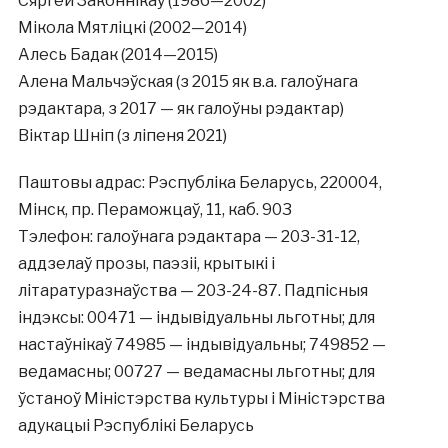
Сяргей Законнікаў (1986—2002)
Мікола Мятліцкі (2002—2014)
Алесь Бадак (2014—2015)
Алена Мальчэўская (з 2015 як в.а. галоўнага
рэдактара, з 2017 — як галоўны рэдактар)
Віктар Шніп (з ліпеня 2021)
Паштовы адрас: Рэспубліка Беларусь, 220004,
Мінск, пр. Пераможцаў, 11, каб. 903
Тэлефон: галоўнага рэдактара — 203-31-12,
аддзелаў прозы, паэзіі, крытыкі і
літаратуразнаўства — 203-24-87. Падпісныя
індэксы: 00471 — індывідуальны льготны; для
настаўнікаў 74985 — індывідуальны; 749852 —
ведамасны; 00727 — ведамасны льготны; для
ўстаноў Міністэрства культуры і Міністэрства
адукацыі Рэспублікі Беларусь