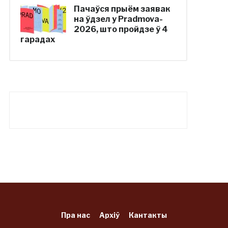
Пачаўся прыём заявак
на ўдзел у Pradmova-
2026, што пройдзе ў 4
гарадах
Пра нас
Архіў
Кантакты