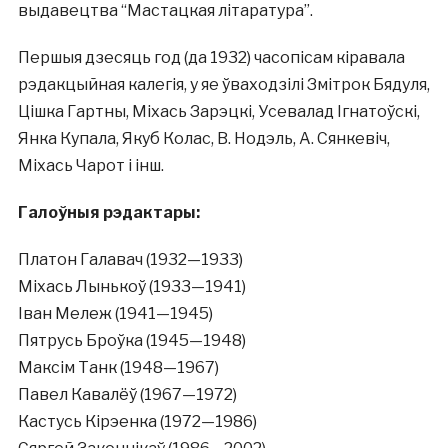
выдавецтва “Мастацкая літаратура”.
Першыя дзесяць год (да 1932) часопісам кіравала
рэдакцыйная калегія, у яе ўваходзілі Змітрок Бядуля,
Цішка Гартны, Міхась Зарэцкі, Усевалад Ігнатоўскі,
Янка Купала, Якуб Колас, В. Нодэль, А. Сянкевіч,
Міхась Чарот і інш.
Галоўныя рэдактары:
Платон Галавач (1932—1933)
Міхась Лынькоў (1933—1941)
Іван Мележ (1941—1945)
Пятрусь Броўка (1945—1948)
Максім Танк (1948—1967)
Павел Кавалёў (1967—1972)
Кастусь Кірэенка (1972—1986)