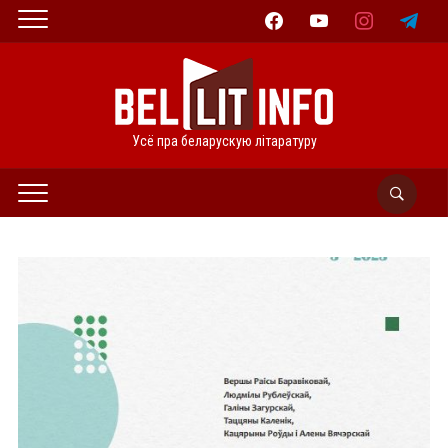
facebook
youtube
instagram
telegram
Усё пра беларускую літаратуру