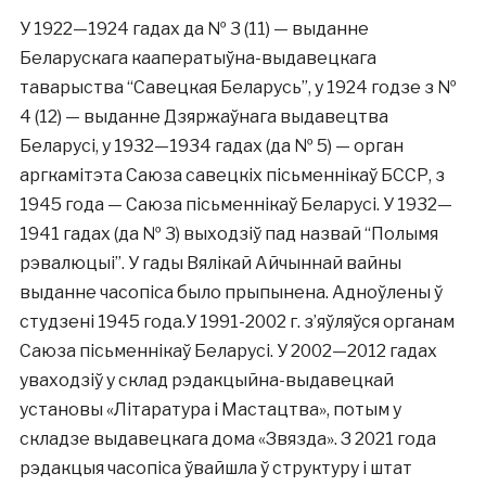
У 1922—1924 гадах да № 3 (11) — выданне
Беларускага кааператыўна-выдавецкага
таварыства “Савецкая Беларусь”, у 1924 годзе з №
4 (12) — выданне Дзяржаўнага выдавецтва
Беларусі, у 1932—1934 гадах (да № 5) — орган
аргкамітэта Саюза савецкіх пісьменнікаў БССР, з
1945 года — Саюза пісьменнікаў Беларусі. У 1932—
1941 гадах (да № 3) выходзіў пад назвай “Полымя
рэвалюцыі”. У гады Вялікай Айчыннай вайны
выданне часопіса было прыпынена. Адноўлены ў
студзені 1945 года.У 1991-2002 г. з’яўляўся органам
Саюза пісьменнікаў Беларусі. У 2002—2012 гадах
уваходзіў у склад рэдакцыйна-выдавецкай
установы «Літаратура і Мастацтва», потым у
складзе выдавецкага дома «Звязда». З 2021 года
рэдакцыя часопіса ўвайшла ў структуру і штат