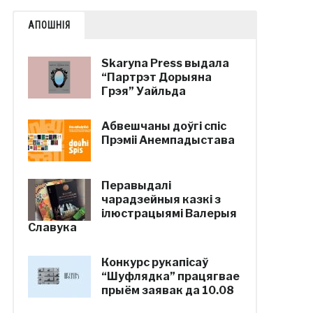
АПОШНІЯ
Skaryna Press выдала
“Партрэт Дорыяна
Грэя” Уайльда
Абвешчаны доўгі спіс
Прэміі Анемпадыстава
Перавыдалі
чарадзейныя казкі з
ілюстрацыямі Валерыя
Славука
Конкурс рукапісаў
“Шуфлядка” працягвае
прыём заявак да 10.08