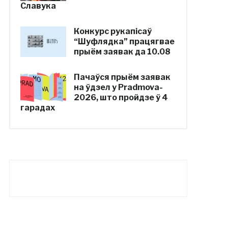
Славука
Конкурс рукапісаў
“Шуфлядка” працягвае
прыём заявак да 10.08
Пачаўся прыём заявак
на ўдзел у Pradmova-
2026, што пройдзе ў 4
гарадах