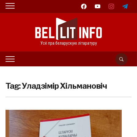
facebook
youtube
instagram
telegram
Усё пра беларускую літаратуру
Tag:
Уладзімір Хільмановіч