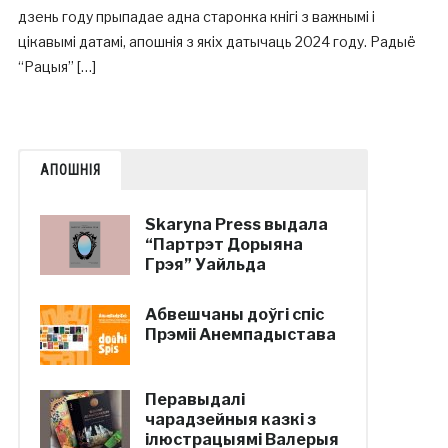
дзень году прыпадае адна старонка кнігі з важнымі і
цікавымі датамі, апошнія з якіх датычаць 2024 году. Радыё
“Рацыя” […]
АПОШНІЯ
Skaryna Press выдала
“Партрэт Дорыяна
Грэя” Уайльда
Абвешчаны доўгі спіс
Прэміі Анемпадыстава
Перавыдалі
чарадзейныя казкі з
ілюстрацыямі Валерыя