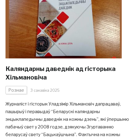
Каляндарны даведнік ад гісторыка
Хільмановіча
Рознае
3 сакавіка 2025
Журналіст і гісторык Уладзімір Хільмановіч дапрацаваў,
пашырыў і перавыдаў “Беларускі каляндарны
энцыклапедычны даведнік на кожны дзень”, які ўпершыню
пабачыў свет у 2008 годзе, дзякуючы Згуртаванню
беларусаў свету “Бацькаўшчына”. Фактычна на кожны