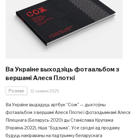
Ва Украіне выходзіць фотаальбом з
вершамі Алеся Плоткі
Рознае
12 снежня 2025
Ва Украіне выдадуць артбук “Сож” — дыхтоўны
фотаальбом з вершамі Алеся Плоткі і фотаздымкамі Алеся
Пілецкага (Беларусь-2020) ды Станіслава Крупажа
(Украіна-2022), піша “Будзьма”. Усе сродкі ад продажу
будуць накіраваны на падтрымку беларускага