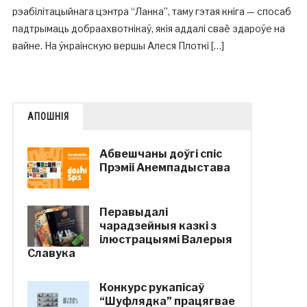
рэабілітацыйнага цэнтра “Ланка”, таму гэтая кніга — спосаб
падтрымаць добраахвотнікаў, якія аддалі сваё здароўе на
вайне. На ўкраінскую вершы Алеся Плоткі […]
АПОШНІЯ
Абвешчаны доўгі спіс
Прэміі Анемпадыстава
Перавыдалі
чарадзейныя казкі з
ілюстрацыямі Валерыя
Славука
Конкурс рукапісаў
“Шуфлядка” працягвае