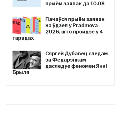
прыём заявак да 10.08
Пачаўся прыём заявак
на ўдзел у Pradmova-
2026, што пройдзе ў 4
гарадах
Сяргей Дубавец следам
за Федарэнкам
даследуе феномен Янкі
Брыля