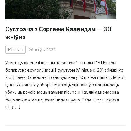
Сустрэча з Сяргеем Календам — 30
жніўня
Рознае
26 жніўня 2024
У пятніцу віленскі кніжны клюб пры “Чытальні” ў Цэнтры
беларускай супольнасці і культуры (Vilniaus g. 20) абмяркуе
з Сяргеем Календам яго новую кнігу “Стрыжэ і піша”. Лёгкія і
цікавыя тэксты ў зборніку даюць унікальную магчымасць
убачыць рэчаіснасць вачыма пісьменніка, які адначасова
ёсць экспертам цырульніцкай справы: “Ужо шмат гадоў я
пішу […]