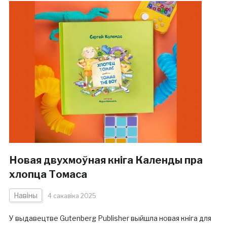
Новая двухмоўная кніга Календы пра
хлопца Томаса
Навіны
4 сакавіка 2025
У выдавецтве Gutenberg Publisher выйшла новая кніга для