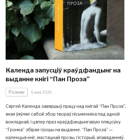
Календа запусціў краўдфандынг на
выданне кнігі “Пан Проза”
Рознае
6 мая 2026
Сяргей Календа завяршыў працу над кнігай “Пан Проза”,
якая ўяўляе сабой збор твораў пісьменніка пад адной
вокладкай, і цяпер праз краўдфандынгавую пляцоўку
“Гронка” збірае грошы на выданне. “Пан Проза” —
калекцыя кніг, мастацкай прозы, гісторый, апавяданняў.