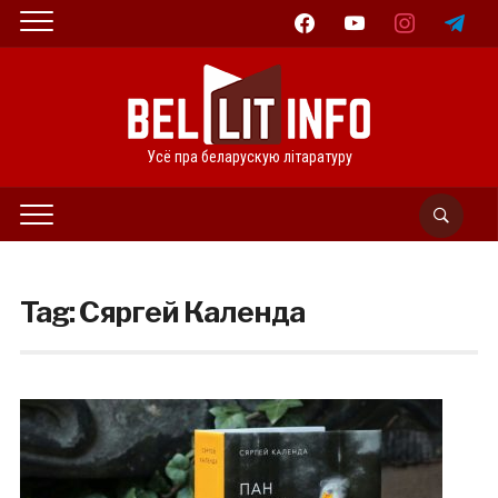
facebook
youtube
instagram
telegram
Усё пра беларускую літаратуру
Tag:
Сяргей Календа