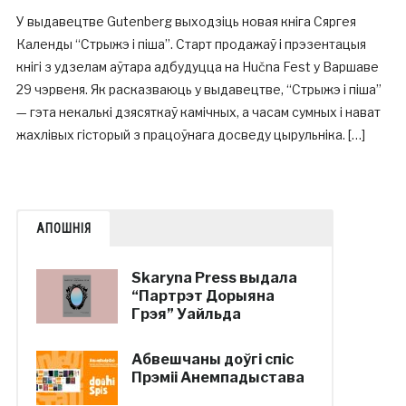
У выдавецтве Gutenberg выходзіць новая кніга Сяргея
Календы “Стрыжэ і піша”. Старт продажаў і прэзентацыя
кнігі з удзелам аўтара адбудуцца на Hučna Fest у Варшаве
29 чэрвеня. Як расказваюць у выдавецтве, “Стрыжэ і піша”
— гэта некалькі дзясяткаў камічных, а часам сумных і нават
жахлівых гісторый з працоўнага досведу цырульніка. […]
АПОШНІЯ
Skaryna Press выдала
“Партрэт Дорыяна
Грэя” Уайльда
Абвешчаны доўгі спіс
Прэміі Анемпадыстава