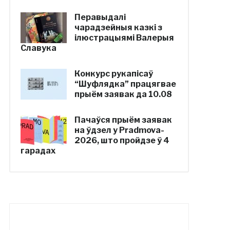
Перавыдалі
чарадзейныя казкі з
ілюстрацыямі Валерыя
Славука
Конкурс рукапісаў
“Шуфлядка” працягвае
прыём заявак да 10.08
Пачаўся прыём заявак
на ўдзел у Pradmova-
2026, што пройдзе ў 4
гарадах