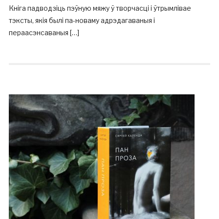
Кніга падводзіць пэўную мяжу ў творчасці і ўтрымлівае
тэксты, якія былі па-новаму адрэдагаваныя і
пераасэнсаваныя […]