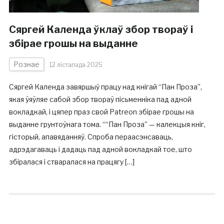
Сяргей Календа ўклаў збор твораў і
збірае грошы на выданне
Рознае
12 лістапада 2025
Сяргей Календа завяршыў працу над кнігай “Пан Проза”,
якая ўяўляе сабой збор твораў пісьменніка пад адной
вокладкай, і цяпер праз свой Patreon збірае грошы на
выданне грунтоўнага тома. ““Пан Проза” — калекцыя кніг,
гісторый, апавяданняў. Спроба пераасэнсаваць,
адрэдагаваць і дадаць пад адной вокладкай тое, што
збіралася і стваралася на працягу […]