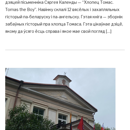
дзяцей пісьменніка Сяргея Календы — “Хлопец Томас.
Tomas the Boy”. Навінку склалі 12 вясёлых і захапляльных
гісторый па-беларуску і па-ангельску. Гэтая кніга — зборнік
забаўных гісторый пра хлопца Томаса. Гэта цікаўнае дзіцё,
якому да ўсяго ёсць справа і якое мае свой погляд […]