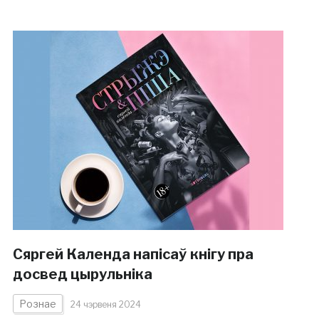
Сяргей Календa напісаў кнігу пра
досвед цырульніка
Рознае
24 чэрвеня 2024