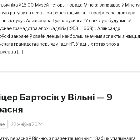
трычніка ў 15:00 Музей гісторыі горада Мінска запрашае ў Мінск
скую ратушу на лекцыю-прэзентацыю кнігі прафесара, доктара
ычных нувук Аляксандра Гужалоўскага “У светлую будучыню!
скае грамадства эпохі «адлігі» (1953—1968)”. Аляксандр
ўскі закране ў сваёй лекцыі найбольш значныя аспекты з жыцця
скага грамадства перыяду “адлігі”. У адных гэтая эпоха
руецца […]
цер Бартосік у Вільні — 9
расня
ае
22 жніўня 2024
атку верасня ў Вільню, з прэзентацыяй кнігі “Забіць упалмінзага”,