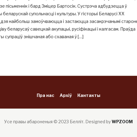
е пісьменнік і бард Зміцер Бартосік. Сустрэча адбудзецца ў
 беларускай супольнасці і культуры. У гісторыі Беларусі ХХ
ддзя найбольш замоўчваюцца і застаюцца засакрэчанымі старон
іву беларусаў савецкай акупацыі, русіфікацыі і калгасам. Праўда
ты супраціў знішчаная або схаваная ў […]
Пра нас
Архіў
Кантакты
Усе правы абароненыя © 2023 Белліт.
Designed by
WPZOOM