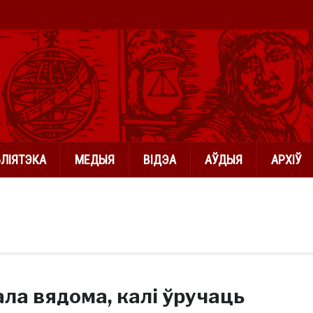
БЛІЯТЭКА
МЕДЫЯ
ВІДЭА
АЎДЫЯ
АРХІЎ
ала вядома, калі ўручаць