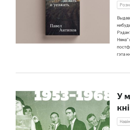
Розн
Выдаве
нибудь
Рэдакт
Няма” 
постфі
гэта к
У 
кні
Наві