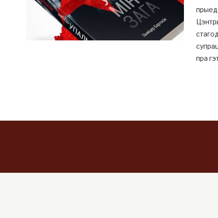
прыедз
Цэнтры
стаго
супрац
пра гэ