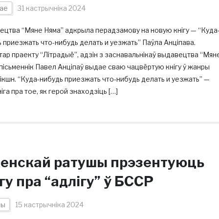
ае
31 кастрычніка 2024
цтва “Мяне Няма” адкрыла перадзамову на новую кнігу — “Куда
 приезжать что-нибудь делать и уезжать” Паўла Анціпава.
ар праекту “Літрадыё”, адзін з заснавальнікаў выдавецтва “Мян
пісьменнік Павел Анціпаў выдае сваю чацвёртую кнігу ў жанры
кшн. “Куда-нибудь приезжать что-нибудь делать и уезжать” —
ніга пра тое, як герой знаходзіць […]
менскай ратушы прэзентуюць
гу пра “адлігу” ў БССР
ны
15 кастрычніка 2024