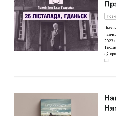
Пр
Розн
Цырымо
Гданьс
2023 г
Таксам
аўтарк
[…]
На
Ня