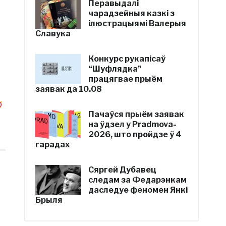
Перавыдалі
чарадзейныя казкі з
ілюстрацыямі Валерыя
Славука
Конкурс рукапісаў
“Шуфлядка”
працягвае прыём
заявак да 10.08
Пачаўся прыём заявак
на ўдзел у Pradmova-
2026, што пройдзе ў 4
гарадах
Сяргей Дубавец
следам за Федарэнкам
даследуе феномен Янкі
Брыля