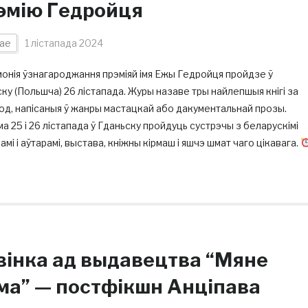
эмію Гедройця
ае
1 лістапада 2024
нія ўзнагароджання прэміяй імя Ежы Гедройця пройдзе ў
ку (Польшча) 26 лістапада. Журы назаве тры найлепшыя кнігі за
од, напісаныя ў жанры мастацкай або дакументальнай прозы.
а 25 і 26 лістапада ў Гданьску пройдуць сустрэчы з беларускімі
амі і аўтарамі, выстава, кніжны кірмаш і яшчэ шмат чаго цікавага.
вінка ад выдавецтва “Мяне
ма” — постфікшн Анціпава