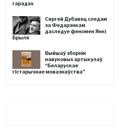
гарадах
Сяргей Дубавец следам
за Федарэнкам
даследуе феномен Янкі
Брыля
Выйшаў зборнік
навуковых артыкулаў
“Беларускае
гістарычнае мовазнаўства”