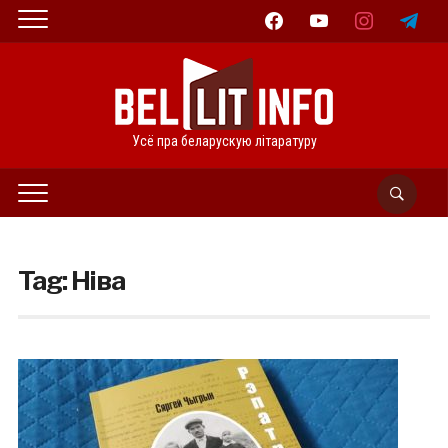
facebook
youtube
instagram
telegram
Усё пра беларускую літаратуру
Tag:
Ніва