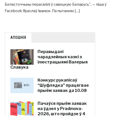
Беласточчыны перасялілі ў савецкую Беларусь”, — піша ў
Facebook Яраслаў Іванюк. Па пытаннях […]
АПОШНІЯ
Перавыдалі
чарадзейныя казкі з
ілюстрацыямі Валерыя
Славука
Конкурс рукапісаў
“Шуфлядка” працягвае
прыём заявак да 10.08
Пачаўся прыём заявак
на ўдзел у Pradmova-
2026, што пройдзе ў 4