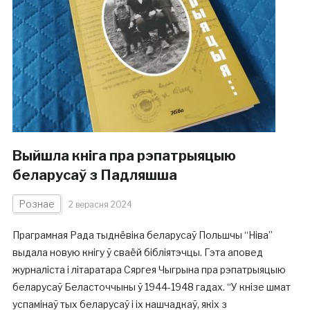
Выйшла кніга пра рэпатрыяцыю
беларусаў з Падляшша
Рознае
2 верасня 2024
Праграмная Рада тыднёвіка беларусаў Польшчы “Ніва”
выдала новую кнігу ў сваёй бібліятэчцы. Гэта аповед
журналіста і літаратара Сяргея Чыгрына пра рэпатрыяцыю
беларусаў Беласточчыны ў 1944-1948 гадах. “У кнізе шмат
успамінаў тых беларусаў і іх нашчадкаў, якіх з