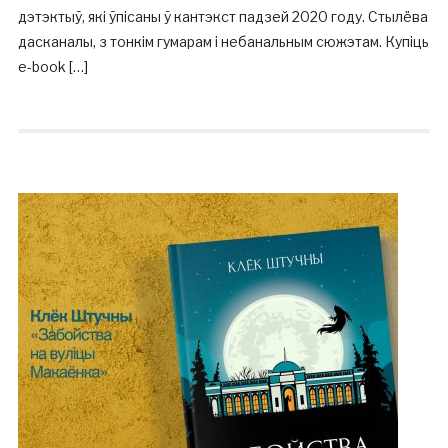
дэтэктыў, які ўпісаны ў кантэкст падзей 2020 году. Стылёва
дасканалы, з тонкім гумарам і небанальным сюжэтам. Купіць
e-book […]