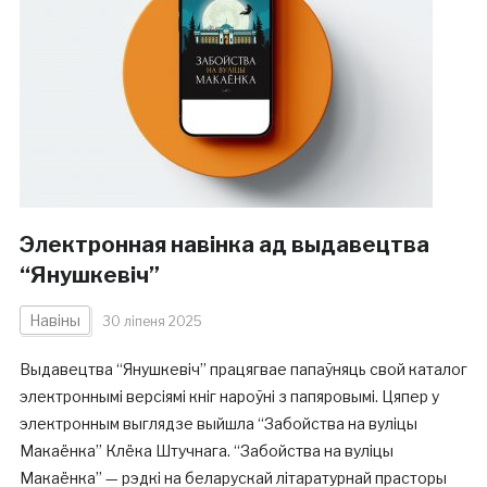
Электронная навінка ад выдавецтва
“Янушкевіч”
Навіны
30 ліпеня 2025
Выдавецтва “Янушкевіч” працягвае папаўняць свой каталог
электроннымі версіямі кніг нароўні з папяровымі. Цяпер у
электронным выглядзе выйшла “Забойства на вуліцы
Макаёнка” Клёка Штучнага. “Забойства на вуліцы
Макаёнка” — рэдкі на беларускай літаратурнай прасторы