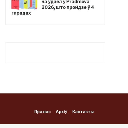
на ўдзел у Pradmova-
2026, што пройдзе ў 4
гарадах
Пра нас
Архіў
Кантакты