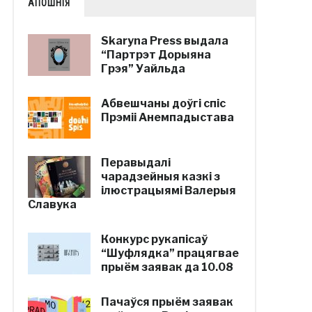
АПОШНІЯ
Skaryna Press выдала
“Партрэт Дорыяна
Грэя” Уайльда
Абвешчаны доўгі спіс
Прэміі Анемпадыстава
Перавыдалі
чарадзейныя казкі з
ілюстрацыямі Валерыя
Славука
Конкурс рукапісаў
“Шуфлядка” працягвае
прыём заявак да 10.08
Пачаўся прыём заявак