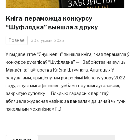
Кніга-пераможца конкурсу
“Шуфлядка” выйшла з друку
Рознае
30 студзеня 2025
У выдавецтве “Янушкевіч” выйшла кніга, якая перамагла ў
конкурсе рукапісаў “Шуфлядка” — “Забойства на вуліцы
Макаёнка” аўтарства Клёка Штучнага. Анатацыя:У
задушлівым, прыціснутым рэпрэсіямі Менску ўзору 2022
году, з пустымі афішнымі тумбамі і поўнымі аўтазакамі,
закрытую суполку — Гільдыю гарадскіх варʼятаў —
абляцела жудасная навіна: за вакзалам дзіцячай чыгункі
пякельным механізмам […]