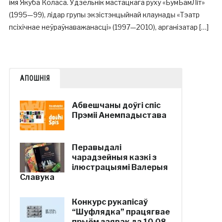
імя Якуба Коласа. Удзельнік мастацкага руху «БумБамЛіт»
(1995—99), лідар групы экзістэнцыйнай клаунады «Тэатр
псіхічнае неўраўнаважанасці» (1997—2010), арганізатар […]
АПОШНІЯ
Абвешчаны доўгі спіс
Прэміі Анемпадыстава
Перавыдалі
чарадзейныя казкі з
ілюстрацыямі Валерыя
Славука
Конкурс рукапісаў
“Шуфлядка” працягвае
прыём заявак да 10.08