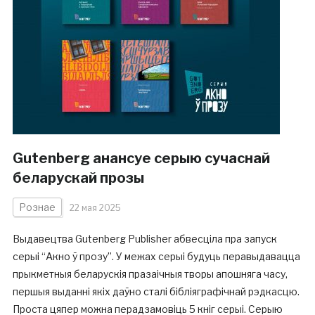
Gutenberg анансуе серыю сучаснай
беларускай прозы
Рознае
22 мая 2025
Выдавецтва Gutenberg Publisher абвесціла пра запуск
серыі “Акно ў прозу”. У межах серыі будуць перавыдавацца
прыкметныя беларускія празаічныя творы апошняга часу,
першыя выданні якіх даўно сталі бібліяграфічнай рэдкасцю.
Проста цяпер можна перадзамовіць 5 кніг серыі. Серыю