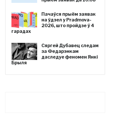
Пачаўся прыём заявак
на ўдзел у Pradmova-
2026, што пройдзе ў 4
гарадах
Сяргей Дубавец следам
за Федарэнкам
даследуе феномен Янкі
Брыля