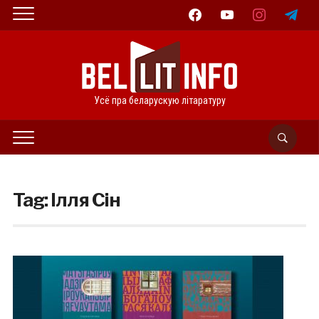
facebook
youtube
instagram
telegram
Усё пра беларускую літаратуру
Tag:
Ілля Сін