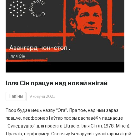
Ілля Сін працуе над новай кнігай
Навіны
9 жніўня 2023
Твор будзе мець назву “Эга”. Пра тое, над чым зараз
працуе, перформер і аўтар прозы распавёў у падкасце
“Супердудко” для праекта Litradio. Ілля Сін (н. 1978, Мінск).
Празаік, перформер. Скончыў Беларускі гуманітарны ліцэй