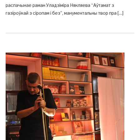
распачынае раман Уладзіміра Някляева “Аўтамат з
газіроўкай з сіропам і без”, манументальны твор пра […]