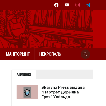
facebook
youtube
instagram
telegram
МАНІТОРЫНГ
НЕКРОПАЛЬ
АПОШНІЯ
Skaryna Press выдала
“Партрэт Дорыяна
Грэя” Уайльда