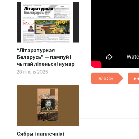
“Літаратурная
Беларусь” — пампуй і
чытай ліпеньскі нумар
28 ліпеня 2026
Ілля Сін
кн
Сябры і паплечнікі