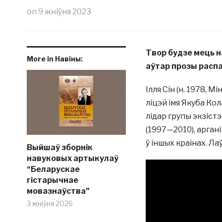
on
9 жніўня 2023
Твор будзе мець н
More in Навіны:
аўтар прозы расп
Ілля Сін (н. 1978, 
ліцэй імя Якуба Ко
лідар групы экзіст
(1997—2010), аргані
ў іншых краінах. Ла
Выйшаў зборнік
навуковых артыкулаў
“Беларускае
гістарычнае
мовазнаўства”
3 жніўня 2026