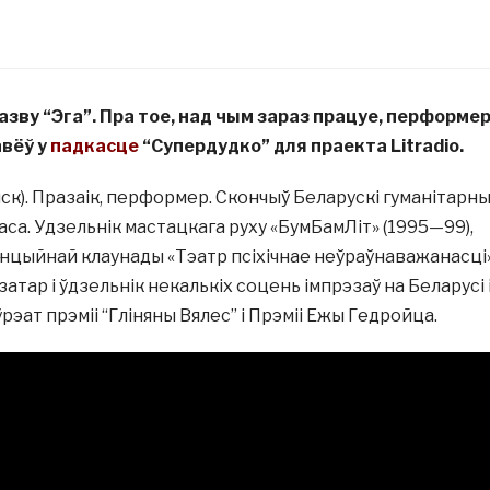
азву “Эга”. Пра тое, над чым зараз працуе, перформер 
авёў у
падкасце
“Супердудко” для праекта Litradio.
Мінск). Празаік, перформер. Скончыў Беларускі гуманітарн
ласа. Удзельнік мастацкага руху «БумБамЛіт» (1995—99),
энцыйнай клаунады «Тэатр псіхічнае неўраўнаважанасці
затар і ўдзельнік некалькіх соцень імпрэзаў на Беларусі 
ўрэат прэміі “Гліняны Вялес” і Прэміі Ежы Гедройца.