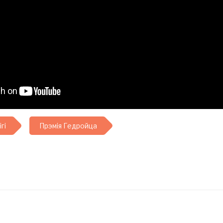
ігі
Прэмія Гедройца