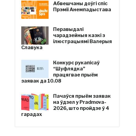
Абвешчаны доўгі спіс
Прэміі Анемпадыстава
Перавыдалі
чарадзейныя казкі з
ілюстрацыямі Валерыя
Славука
Конкурс рукапісаў
“Шуфлядка”
працягвае прыём
заявак да 10.08
Пачаўся прыём заявак
на ўдзел у Pradmova-
2026, што пройдзе ў 4
гарадах