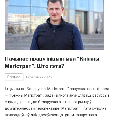
Пачынае працу ініцыятыва “Кніжны
Магістрат”. Што гэта?
Рознае
1 красавіка 2025
Ініцыятыва “Беларускія Магістраты” запускае новы фармат
— “Кніжны Магістрат”, задача якога акумуляваць рэсурсы і
спрыяць развіццю беларускага кніжнага рынку ў
доўгатэрміновай перспектыве. Магістрат — гэта суполка
ахвярадаўцаў, якія дамаўляюцца цягам канкрэтнага