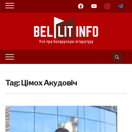
facebook
youtube
instagram
telegram
Усё пра беларускую літаратуру
Tag:
Цімох Акудовіч