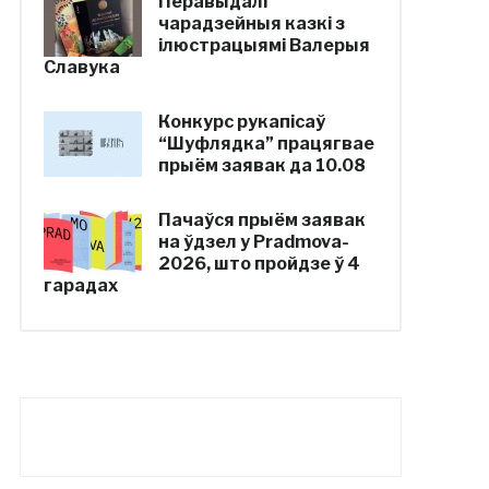
Перавыдалі
чарадзейныя казкі з
ілюстрацыямі Валерыя
Славука
Конкурс рукапісаў
“Шуфлядка” працягвае
прыём заявак да 10.08
Пачаўся прыём заявак
на ўдзел у Pradmova-
2026, што пройдзе ў 4
гарадах