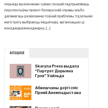
перыяду вызначанаю сумаю грошай падтрымліваць
перспектыўны праект беларускай справы альбо
дапамагаць развязанню пэўнай праблемы. Удзельнікі
магістрату выбіраюць ініцыятыву, арганізацыю ці
мэнэджара/мэнэджарку, […]
АПОШНІЯ
Skaryna Press выдала
“Партрэт Дорыяна
Грэя” Уайльда
Абвешчаны доўгі спіс
Прэміі Анемпадыстава