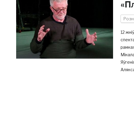
«П
Розн
12 жні
спекта
рамках
Мікала
Яўгені
Алякса