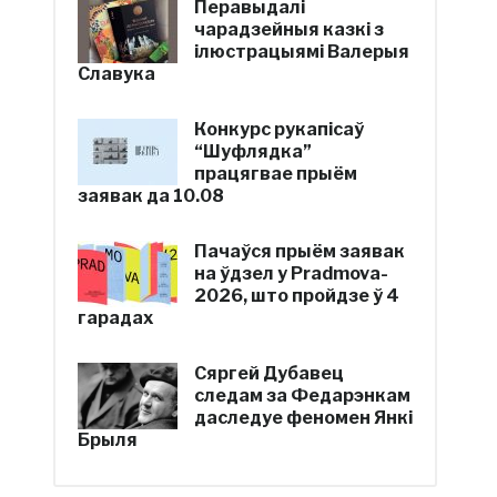
Перавыдалі
чарадзейныя казкі з
ілюстрацыямі Валерыя
Славука
Конкурс рукапісаў
“Шуфлядка”
працягвае прыём
заявак да 10.08
Пачаўся прыём заявак
на ўдзел у Pradmova-
2026, што пройдзе ў 4
гарадах
Сяргей Дубавец
следам за Федарэнкам
даследуе феномен Янкі
Брыля