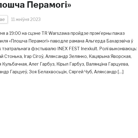
лошча Перамогі»
ае
11 жніўня 2023
ўня а 19:00 на сцэне TR Warszawa пройдзе прэм’ерны паказ
кля «Плошча Перамогі» паводле рамана Альгерда Бахарэвіча ў
 тэатральнага фэстывалю INEX FEST Inexkult. Ролі выконваюць:
й Стонька, Ігар Сігоў, Аляксандр Зелянко, Кацярына Яворская,
я Кульбачная, Алег Гарбуз, Кірыл Гарбуз, Валянціна Гарцуева,
ндр Гарцуеў, Зоя Белахвосьцік, Сяргей Чуб, Аляксандр […]