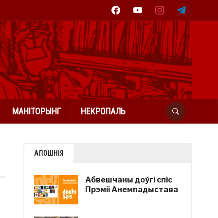
facebook
youtube
instagram
telegram
МАНІТОРЫНГ
НЕКРОПАЛЬ
АПОШНІЯ
Абвешчаны доўгі спіс
Прэміі Анемпадыстава