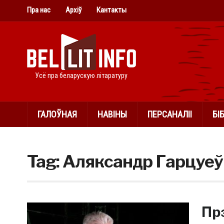
Пра нас
Архіў
Кантакты
Усё пра беларускую літаратуру
ГАЛОЎНАЯ
НАВІНЫ
ПЕРСАНАЛІІ
БІ
Tag:
Аляксандр Гарцуеў
Пр