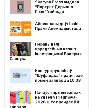
Skaryna Press выдала
“Партрэт Дорыяна
Грэя” Уайльда
Абвешчаны доўгі спіс
Прэміі Анемпадыстава
Перавыдалі
чарадзейныя казкі з
ілюстрацыямі Валерыя
Славука
Конкурс рукапісаў
“Шуфлядка” працягвае
прыём заявак да 10.08
Пачаўся прыём заявак
на ўдзел у Pradmova-
2026, што пройдзе ў 4
гарадах