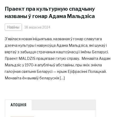
Праект пра культурную спадчыну
названы ў гонар Адама Мальдзіса
Навіны
18 верасня 2024
З’явілася новая ініцыятыва, названая ў гонар славутага
дзеяча культуры і навукоўца Адама Мальдзіса, які шукаў і
вяртаў з забыцця страчаныя каштоўнасці і імёны Беларусі.
Праект MALDZIS працягвае гэтую справу. Менавіта Аадам
Мальдзіс у 1970-я апублічыў абставіны, пры якіх знікла
галоўная святыня Беларусі — крыж Еўфрасінні Полацкай.
Менавіта ён выявіў беларускія […]
АПОШНІЯ