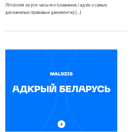
Літоўскім за ўсе часы яго існавання, і адзін з самых
дасканалых прававых дакументаў […]