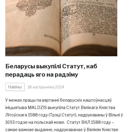
Беларусы выкупілі Статут, каб
перадаць яго на радзіму
Навіны
18 кастрычніка 2024
У межах працы па вяртанні беларускіх каштоўнасцяў
ініцыятыва MALDZIS выкупіла Статут Вялікага Княства
Літоўскага 1588 году (Трэці Статут), надрукаваны ў Вільні ў
1693 годзе на польскай мове. Статут ВКЛ 1588 году –
самае важнае выданне, надрукаванае ў Вялікім Княстве