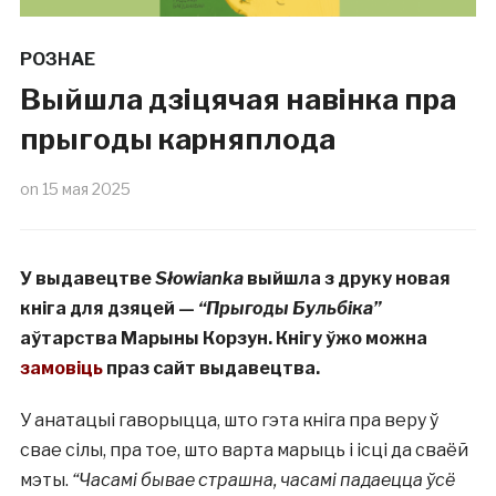
РОЗНАЕ
Выйшла дзіцячая навінка пра
прыгоды карняплода
on
15 мая 2025
У выдавецтве
Słowianka
выйшла з друку новая
кніга для дзяцей —
“Прыгоды Бульбіка”
аўтарства Марыны Корзун. Кнігу ўжо можна
замовіць
праз сайт выдавецтва.
У анатацыі гаворыцца, што гэта кніга пра веру ў
свае сілы, пра тое, што варта марыць і ісці да сваёй
мэты.
“Часамі бывае страшна, часамі падаецца ўсё