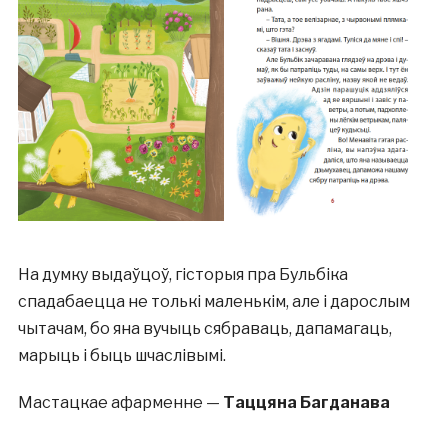
На думку выдаўцоў, гісторыя пра Бульбіка
спадабаецца не толькі маленькім, але і дарослым
чытачам, бо яна вучыць сябраваць, дапамагаць,
марыць і быць шчаслівымі.
Мастацкае афарменне —
Таццяна Багданава