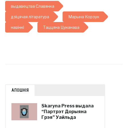
выдавецтва Славянка
дзіцячая літаратура
Марына Корзун
навінкі
Таццяна Цуканава
АПОШНІЯ
Skaryna Press выдала
“Партрэт Дорыяна
Грэя” Уайльда