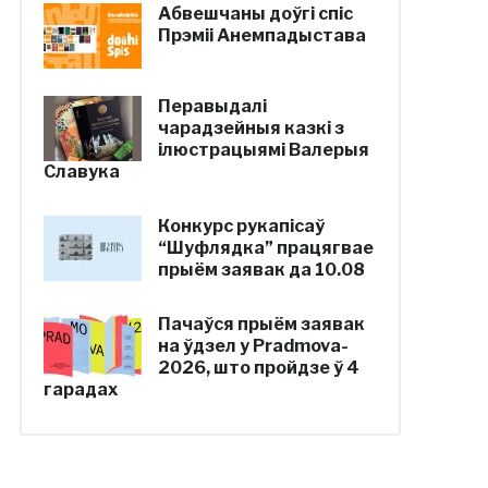
Абвешчаны доўгі спіс
Прэміі Анемпадыстава
Перавыдалі
чарадзейныя казкі з
ілюстрацыямі Валерыя
Славука
Конкурс рукапісаў
“Шуфлядка” працягвае
прыём заявак да 10.08
Пачаўся прыём заявак
на ўдзел у Pradmova-
2026, што пройдзе ў 4
гарадах