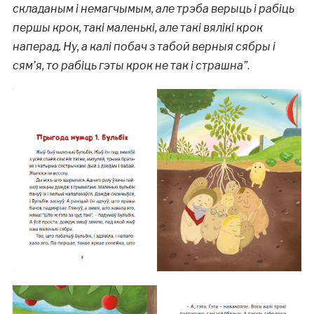
складаным і немагчымым, але трэба верыць і рабіць
першы крок, такі маленькі, але такі вялікі крок
наперад. Ну, а калі побач з табой верныя сябры і
сям’я, то рабіць гэты крок не так і страшна”
.