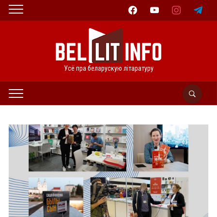
facebook
youtube
instagram
telegram
Усё пра беларускую літаратуру