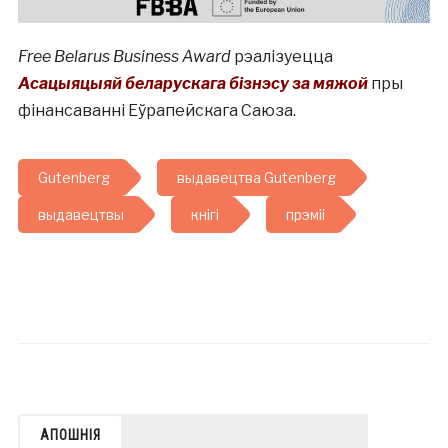
Free Belarus Business Award
рэалізуецца
Асацыяцыяй беларускага бізнэсу за мяжой
пры
фінансаванні Еўрапейскага Cаюза.
Gutenberg
выдавецтва Gutenberg
выдавецтвы
кнігі
прэміі
АПОШНІЯ