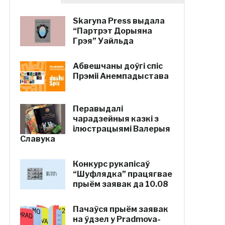
Skaryna Press выдала
“Партрэт Дорыяна
Грэя” Уайльда
Абвешчаны доўгі спіс
Прэміі Анемпадыстава
Перавыдалі
чарадзейныя казкі з
ілюстрацыямі Валерыя
Славука
Конкурс рукапісаў
“Шуфлядка” працягвае
прыём заявак да 10.08
Пачаўся прыём заявак
на ўдзел у Pradmova-