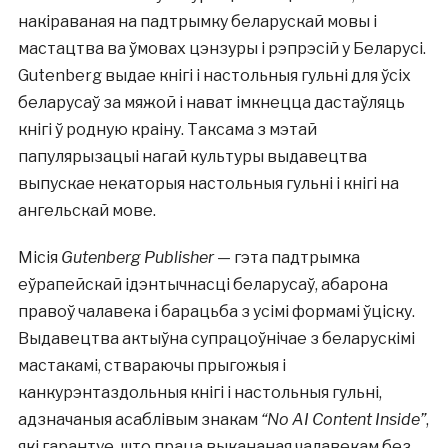
накіраваная на падтрымку беларускай мовы і
мастацтва ва ўмовах цэнзуры і рэпрэсій у Беларусі.
Gutenberg выдае кнігі і настольныя гульні для ўсіх
беларусаў за мяжой і нават імкнецца дастаўляць
кнігі ў родную краіну. Таксама з мэтай
папулярызацыі нагай культуры выдавецтва
выпускае некаторыя настольныя гульні і кнігі на
ангельскай мове.
Місія
Gutenberg Publisher
— гэта падтрымка
еўрапейскай ідэнтычнасці беларусаў, абарона
правоў чалавека і барацьба з усімі формамі ўціску.
Выдавецтва актыўна супрацоўнічае з беларускімі
мастакамі, ствараючы прыгожыя і
канкурэнтаздольныя кнігі і настольныя гульні,
адзначаныя асаблівым знакам
“No AI Content Inside”
,
які гарантуе, што праца выкананая чалавекам без