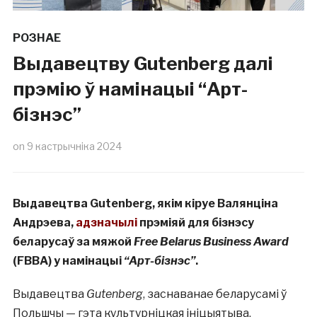
РОЗНАЕ
Выдавецтву Gutenberg далі
прэмію ў намінацыі “Арт-
бізнэс”
on
9 кастрычніка 2024
Выдавецтва Gutenberg, якім кіруе Валянціна
Андрэева,
адзначылі
прэміяй для бізнэсу
беларусаў за мяжой
Free Belarus Business Award
(FBBA) у намінацыі
“Арт-бізнэс”
.
Выдавецтва
Gutenberg
, заснаванае беларусамі ў
Польшчы — гэта культурніцкая ініцыятыва,