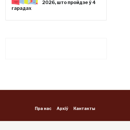
2026, што пройдзе ў 4
гарадах
Пра нас
Архіў
Кантакты