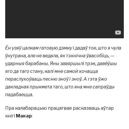
Ён узяў цалкам гатовую дэмку і дадаў тое, што я чула
ўнутрана, але не ведала, як тэхнічна ўвасобіць, —
ударныя барабаны. Яны завяршылі трэк, давёўшы
яго да таго стану, калі мне самой хочацца
пераслухоўваць песню зноў і зноў. А гэта ўжо
дакладная прыкмета таго, што яна мне сапраўды
падабаецца.
Пра калабарацыю працягвае расказваць аўтар
кнігі
Макар
: