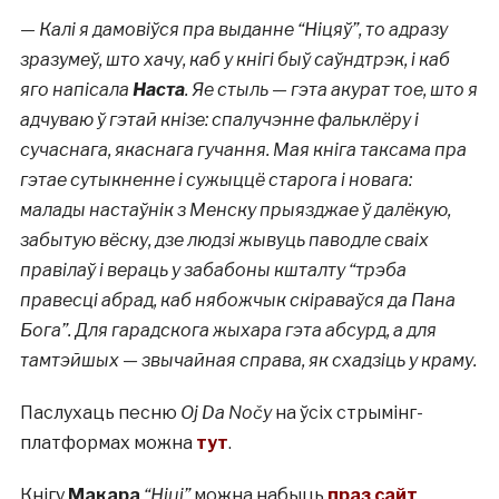
—
Калі я дамовіўся пра выданне “Ніцяў”, то адразу
зразумеў, што хачу, каб у кнігі быў саўндтрэк, і каб
яго напісала
Наста
. Яе стыль — гэта акурат тое, што я
адчуваю ў гэтай кнізе: спалучэнне фальклёру і
сучаснага, якаснага гучання. Мая кніга таксама пра
гэтае сутыкненне і сужыццё старога і новага:
малады настаўнік з Менску прыязджае ў далёкую,
забытую вёску, дзе людзі жывуць паводле сваіх
правілаў і вераць у забабоны кшталту “трэба
правесці абрад, каб нябожчык скіраваўся да Пана
Бога”. Для гарадскога жыхара гэта абсурд, а для
тамтэйшых — звычайная справа, як схадзіць у краму.
Паслухаць песню
Oj Da Nočy
на ўсіх стрымінг-
платформах можна
тут
.
Кнігу
Макара
“Ніці”
можна набыць
праз сайт