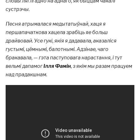
словы ляглі адно на аднаго, як быццам чакалі
сустрэчы
.
Песня атрымалася медытатыўнай, хаця я
першапачаткова хацела зрабіць яе больш
драйвовай. Усе гукі, якія я дадавала, аказаліся
густымі, цёмнымі, балотнымі. Адзінае, чаго
бракавала, — гэта паступовага нарастання, і тут
вельмі дапамог
Ілля Фамін
, з якім мы разам працуем
над прадакшнам.