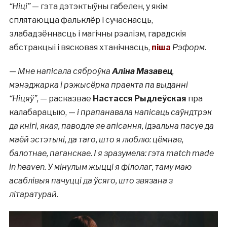
“Ніці”
— гэта дэтэктыўны габелен, у якім
сплятаюцца фальклёр і сучаснасць,
злабадзённасць і магічны рэалізм, гарадскія
абстракцыі і вясковая хтанічнасць,
піша
Рэформ
.
—
Мне напісала сяброўка
Аліна Мазавец
,
мэнэджарка і рэжысёрка праекта па выданні
“Ніцяў”, —
расказвае
Настасся Рыдлеўская
пра
калабарацыю, —
і прапанавала напісаць саўндтрэк
да кнігі, якая, паводле яе апісання, ідэальна пасуе да
маёй эстэтыкі, да таго, што я люблю: цёмнае,
балотнае, паганскае. І я зразумела: гэта match made
in heaven. У мінулым жыцці я філолаг, таму маю
асаблівыя пачуцці да ўсяго, што звязана з
літаратурай.