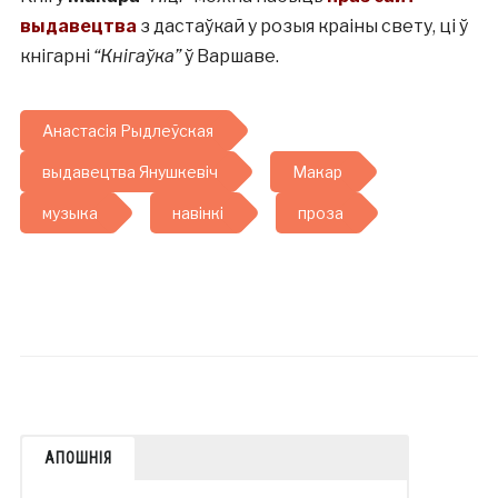
выдавецтва
з дастаўкай у розыя краіны свету, ці ў
кнігарні
“Кнігаўка”
ў Варшаве.
Анастасія Рыдлеўская
выдавецтва Янушкевіч
Макар
музыка
навінкі
проза
АПОШНІЯ