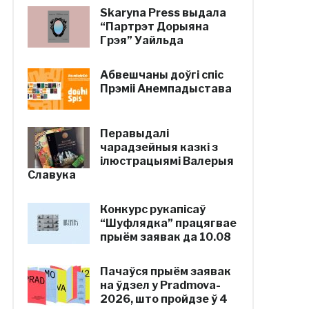
Skaryna Press выдала
“Партрэт Дорыяна
Грэя” Уайльда
Абвешчаны доўгі спіс
Прэміі Анемпадыстава
Перавыдалі
чарадзейныя казкі з
ілюстрацыямі Валерыя
Славука
Конкурс рукапісаў
“Шуфлядка” працягвае
прыём заявак да 10.08
Пачаўся прыём заявак
на ўдзел у Pradmova-
2026, што пройдзе ў 4