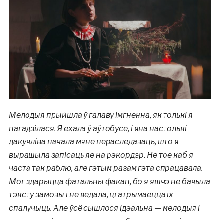
Мелодыя прыйшла ў галаву імгненна, як толькі я
пагадзілася. Я ехала ў аўтобусе, і яна настолькі
дакучліва пачала мяне пераследаваць, што я
вырашыла запісаць яе на рэкордэр. Не тое каб я
часта так раблю, але гэтым разам гэта спрацавала.
Мог здарыцца фатальны факап, бо я яшчэ не бачыла
тэксту замовы і не ведала, ці атрымаецца іх
спалучыць. Але ўсё сышлося ідэальна — мелодыя і