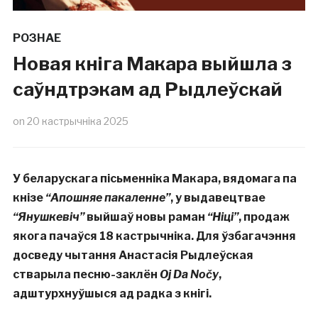
РОЗНАЕ
Новая кніга Макара выйшла з
саўндтрэкам ад Рыдлеўскай
on
20 кастрычніка 2025
У беларускага пісьменніка Макара, вядомага па
кнізе
“Апошняе пакаленне”
, у выдавецтвае
“Янушкевіч”
выйшаў новы раман
“Ніці”
, продаж
якога пачаўся 18 кастрычніка. Для ўзбагачэння
досведу чытання Анастасія Рыдлеўская
стварыла песню-заклён
Oj Da
Nočy
,
адштурхнуўшыся ад радка з кнігі.