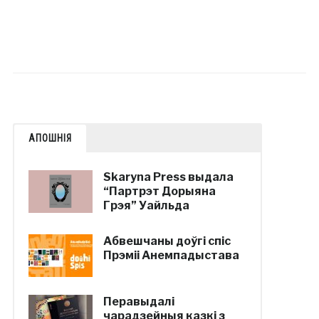
АПОШНІЯ
Skaryna Press выдала
“Партрэт Дорыяна
Грэя” Уайльда
Абвешчаны доўгі спіс
Прэміі Анемпадыстава
Перавыдалі
чарадзейныя казкі з