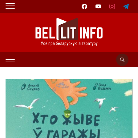
facebook
youtube
instagram
telegram
Усё пра беларускую літаратуру