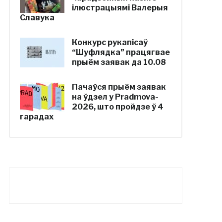
ілюстрацыямі Валерыя
Славука
Конкурс рукапісаў
“Шуфлядка” працягвае
прыём заявак да 10.08
Пачаўся прыём заявак
на ўдзел у Pradmova-
2026, што пройдзе ў 4
гарадах