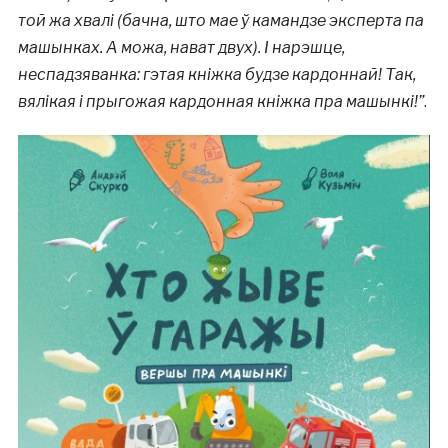
той жа хвалі (бачна, што мае ў камандзе эксперта па
машынках. А можа, нават двух). І нарэшце,
неспадзяванка: гэтая кніжка будзе кардоннай! Так,
вялікая і прыгожая кардонная кніжка пра машынкі!”
.