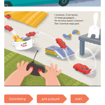
Gutenberg
для дзяцей
кнігі