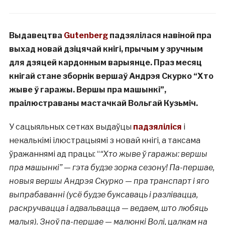
Выдавецтва
Gutenberg
падзялілася навіной пра
выхад новай дзіцячай кнігі, прычым у зручным
для дзяцей кардонным варыянце. Праз месяц
кнігай стане зборнік вершаў Андрэя Скурко “Хто
жыве ў гаражы. Вершы пра машынкі”,
праілюстраваны мастачкай Вольгай Кузьміч.
У сацыяльных сетках выдаўцы
падзяліліся
і
некалькімі ілюстрацыямі з новай кнігі, а таксама
ўражаннямі ад працы: “
“Хто жыве ў гаражы: вершы
пра машынкі” — гэта будзе зорка сезону! Па-першае,
новыя вершы Андрэя Скурко — пра транспарт і яго
выпрабаванні (усё будзе буксаваць і разлівацца,
раскручвацца і адвальвацца — ведаем, што любяць
малыя). Зноў па-першае — малюнкі Волі, цалкам на